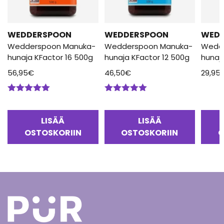
WEDDERSPOON
WEDDERSPOON
WED
Wedderspoon Manuka-
Wedderspoon Manuka-
Wedd
hunaja KFactor 16 500g
hunaja KFactor 12 500g
hunaj
56,95
€
46,50
€
29,95
Arvostelu
Arvostelu
tuotteesta:
tuotteesta:
5.00
/ 5
5.00
/ 5
LISÄÄ
LISÄÄ
OSTOSKORIIN
OSTOSKORIIN
O