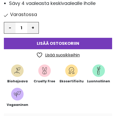
Sävy 4 vaaleasta keskivaalealle iholle
Varastossa
Määrä
LISÄÄ OSTOSKORIIN
Lisää suosikkeihin
Biohajoava
Cruelty Free
Ekosertifioitu
Luonnollinen
Vegaaninen