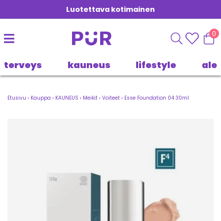
Luotettava kotimainen
0
terveys
kauneus
lifestyle
ale
Etusivu
›
Kauppa
›
KAUNEUS
›
Meikit
›
Voiteet
›
Esse Foundation 04 30ml