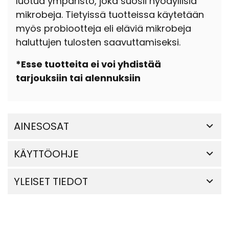
luotua ympäristö, joka suosii hyödyllisiä
mikrobeja. Tietyissä tuotteissa käytetään
myös probiootteja eli eläviä mikrobeja
haluttujen tulosten saavuttamiseksi.
*Esse tuotteita ei voi yhdistää
tarjouksiin tai alennuksiin
AINESOSAT
KÄYTTÖOHJE
YLEISET TIEDOT