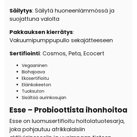
Säilytys
: Säilytä huoneenlämmössä ja
suojattuna valolta
Pakkauksen kierrätys
:
Vakuumipumppupullo sekajätteeseen
Sertifiointi
: Cosmos, Peta, Ecocert
Vegaaninen
Biohajoava
Ekosertifioitu
Eläinkokeeton
Tuoksuton
Sisältää aurinkosujan
Esse – Probioottista ihonhoitoa
Esse on luomusertifioitu hoitolatuotesarja,
joka pohjautuu afrikkalaisiin