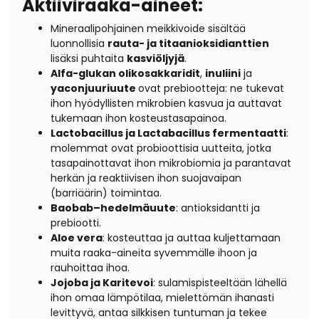
Aktiiviraaka-aineet:
Mineraalipohjainen meikkivoide sisältää
luonnollisia
rauta- ja titaanioksidianttien
lisäksi puhtaita
kasviöljyjä
.
Alfa-glukan olikosakkaridit
,
inuliini
ja
yaconjuuriuute
ovat prebiootteja: ne tukevat
ihon hyödyllisten mikrobien kasvua ja auttavat
tukemaan ihon kosteustasapainoa.
Lactobacillus ja Lactabacillus fermentaatti
:
molemmat ovat probioottisia uutteita, jotka
tasapainottavat ihon mikrobiomia ja parantavat
herkän ja reaktiivisen ihon suojavaipan
(barriäärin) toimintaa.
Baobab–hedelmäuute
: antioksidantti ja
prebiootti.
Aloe vera
: kosteuttaa ja auttaa kuljettamaan
muita raaka-aineita syvemmälle ihoon ja
rauhoittaa ihoa.
Jojoba ja Karitevoi
: sulamispisteeltään lähellä
ihon omaa lämpötilaa, mielettömän ihanasti
levittyvä, antaa silkkisen tuntuman ja tekee