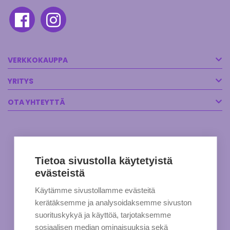
VERKKOKAUPPA
YRITYS
OTA YHTEYTTÄ
Tietoa sivustolla käytetyistä
evästeistä
Käytämme sivustollamme evästeitä
kerätäksemme ja analysoidaksemme sivuston
suorituskykyä ja käyttöä, tarjotaksemme
sosiaalisen median ominaisuuksia sekä