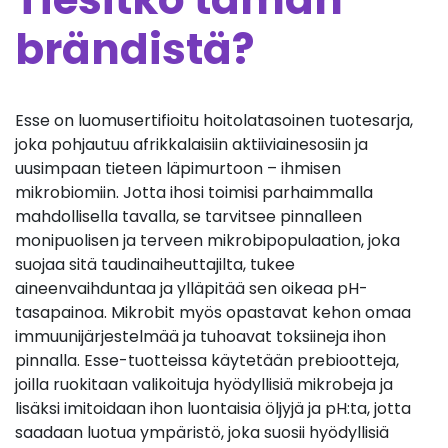
brändistä?
Esse on luomusertifioitu hoitolatasoinen tuotesarja,
joka pohjautuu afrikkalaisiin aktiiviainesosiin ja
uusimpaan tieteen läpimurtoon – ihmisen
mikrobiomiin. Jotta ihosi toimisi parhaimmalla
mahdollisella tavalla, se tarvitsee pinnalleen
monipuolisen ja terveen mikrobipopulaation, joka
suojaa sitä taudinaiheuttajilta, tukee
aineenvaihduntaa ja ylläpitää sen oikeaa pH-
tasapainoa. Mikrobit myös opastavat kehon omaa
immuunijärjestelmää ja tuhoavat toksiineja ihon
pinnalla. Esse-tuotteissa käytetään prebiootteja,
joilla ruokitaan valikoituja hyödyllisiä mikrobeja ja
lisäksi imitoidaan ihon luontaisia öljyjä ja pH:ta, jotta
saadaan luotua ympäristö, joka suosii hyödyllisiä