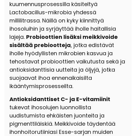
kuumennusprosessilla käsiteltyä
Lactobacillus-mikrobia yhdessä
millilitrassa. Näillä on kyky kiinnittyä
ihosoluihin ja syrjäyttää iholle haitallisia
lajeja.
Probioottien lisäksi meikkivoide
sisältää prebiootteja
, jotka edistävät
iholle hyödyllisten mikrobien kasvua ja
tehostavat probioottien vaikutusta sekä ja
antioksidanttisia uutteita ja öljyjä, jotka
suojaavat ihoa ennenaikaisilta
ikääntymisprosesseilta.
Antioksidanttiset C- ja E-vitamiinit
tukevat ihosolujen luonnollista
uudistumista ehkäisten juonteita ja
pigmenttiläiskiä. Meikkivoide täydentää
ihonhoitorutiiniasi Esse-sarjan muiden