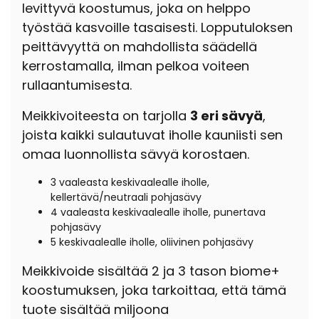
levittyvä koostumus, joka on helppo
työstää kasvoille tasaisesti. Lopputuloksen
peittävyyttä on mahdollista säädellä
kerrostamalla, ilman pelkoa voiteen
rullaantumisesta.
Meikkivoiteesta on tarjolla
3 eri sävyä
,
joista kaikki sulautuvat iholle kauniisti sen
omaa luonnollista sävyä korostaen.
3 vaaleasta keskivaalealle iholle,
kellertävä/neutraali pohjasävy
4 vaaleasta keskivaalealle iholle, punertava
pohjasävy
5 keskivaalealle iholle, oliivinen pohjasävy
Meikkivoide sisältää 2 ja 3 tason biome+
koostumuksen, joka tarkoittaa, että tämä
tuote sisältää miljoona