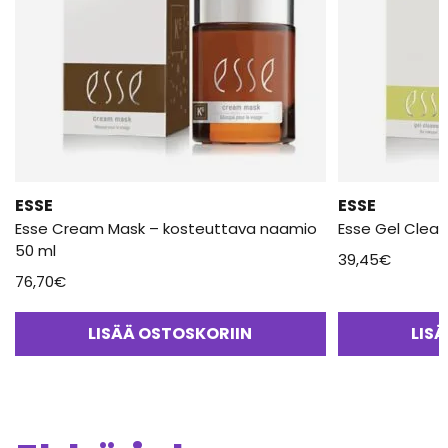
ESSE
ESSE
Esse Cream Mask – kosteuttava naamio
Esse Gel Clean
50 ml
39,45
€
76,70
€
LISÄÄ OSTOSKORIIN
LIS