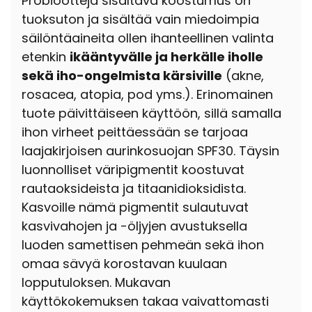
Probiootteja sisältävä koostumus on
tuoksuton ja sisältää vain miedoimpia
säilöntäaineita ollen ihanteellinen valinta
etenkin
ikääntyvälle ja herkälle iholle
sekä iho-ongelmista kärsiville
(akne,
rosacea, atopia, pod yms.). Erinomainen
tuote päivittäiseen käyttöön, sillä samalla
ihon virheet peittäessään se tarjoaa
laajakirjoisen aurinkosuojan SPF30. Täysin
luonnolliset väripigmentit koostuvat
rautaoksideista ja titaanidioksidista.
Kasvoille nämä pigmentit sulautuvat
kasvivahojen ja -öljyjen avustuksella
luoden samettisen pehmeän sekä ihon
omaa sävyä korostavan kuulaan
lopputuloksen. Mukavan
käyttökokemuksen takaa vaivattomasti