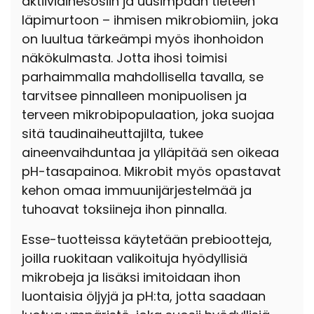
aktiiviainesosiin ja uusimpaan tieteen
läpimurtoon – ihmisen mikrobiomiin, joka
on luultua tärkeämpi myös ihonhoidon
näkökulmasta. Jotta ihosi toimisi
parhaimmalla mahdollisella tavalla, se
tarvitsee pinnalleen monipuolisen ja
terveen mikrobipopulaation, joka suojaa
sitä taudinaiheuttajilta, tukee
aineenvaihduntaa ja ylläpitää sen oikeaa
pH-tasapainoa. Mikrobit myös opastavat
kehon omaa immuunijärjestelmää ja
tuhoavat toksiineja ihon pinnalla.
Esse-tuotteissa käytetään prebiootteja,
joilla ruokitaan valikoituja hyödyllisiä
mikrobeja ja lisäksi imitoidaan ihon
luontaisia öljyjä ja pH:ta, jotta saadaan