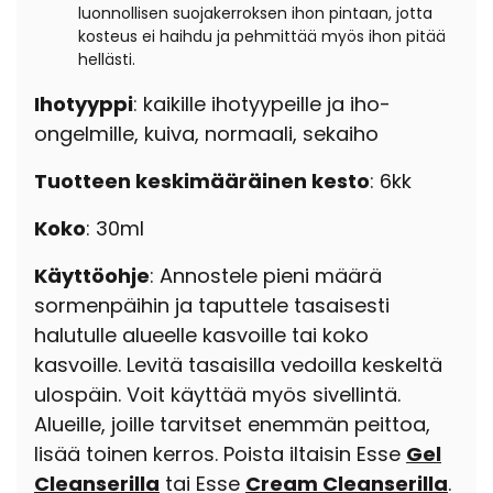
luonnollisen suojakerroksen ihon pintaan, jotta
kosteus ei haihdu ja pehmittää myös ihon pitää
hellästi.
Ihotyyppi
: kaikille ihotyypeille ja iho-
ongelmille, kuiva, normaali, sekaiho
Tuotteen keskimääräinen kesto
: 6kk
Koko
: 30ml
Käyttöohje
: Annostele pieni määrä
sormenpäihin ja taputtele tasaisesti
halutulle alueelle kasvoille tai koko
kasvoille. Levitä tasaisilla vedoilla keskeltä
ulospäin. Voit käyttää myös sivellintä.
Alueille, joille tarvitset enemmän peittoa,
lisää toinen kerros. Poista iltaisin Esse
Gel
Cleanserilla
tai Esse
Cream Cleanserilla
.