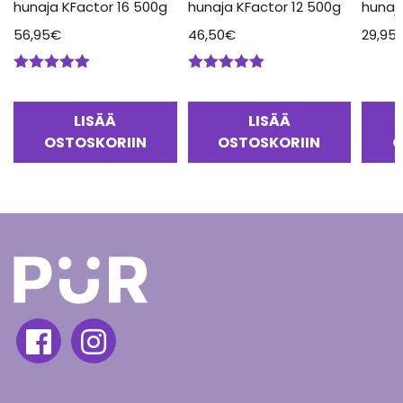
hunaja KFactor 16 500g
hunaja KFactor 12 500g
hunaj
56,95
€
46,50
€
29,95
Arvostelu
Arvostelu
tuotteesta:
tuotteesta:
5.00
/ 5
5.00
/ 5
LISÄÄ
LISÄÄ
OSTOSKORIIN
OSTOSKORIIN
O