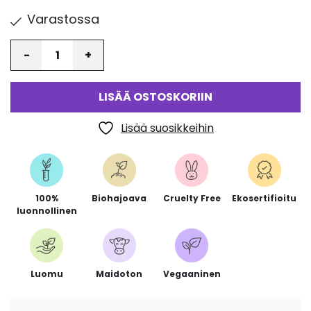
Varastossa
Määrä
LISÄÄ OSTOSKORIIN
Lisää suosikkeihin
100%
Biohajoava
Cruelty Free
Ekosertifioitu
luonnollinen
Luomu
Maidoton
Vegaaninen