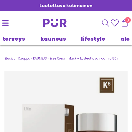
Luotettava kotimainen
0
terveys
kauneus
lifestyle
ale
Etusivu
›
Kauppa
›
KAUNEUS
›
Esse Cream Mask – kosteuttava naamio 50 ml