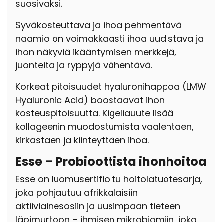
suosivaksi.
Syväkosteuttava ja ihoa pehmentävä
naamio on voimakkaasti ihoa uudistava ja
ihon näkyviä ikääntymisen merkkejä,
juonteita ja ryppyjä vähentävä.
Korkeat pitoisuudet hyaluronihappoa (LMW
Hyaluronic Acid) boostaavat ihon
kosteuspitoisuutta. Kigeliauute lisää
kollageenin muodostumista vaalentaen,
kirkastaen ja kiinteyttäen ihoa.
Esse – Probioottista ihonhoitoa
Esse on luomusertifioitu hoitolatuotesarja,
joka pohjautuu afrikkalaisiin
aktiiviainesosiin ja uusimpaan tieteen
läpimurtoon – ihmisen mikrobiomiin, joka