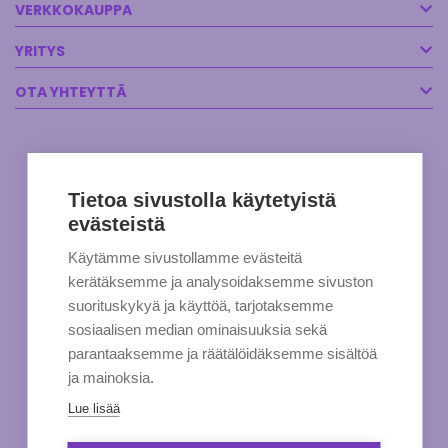
VERKKOKAUPPA
YRITYS
OTA YHTEYTTÄ
Tietoa sivustolla käytetyistä
evästeistä
Käytämme sivustollamme evästeitä
kerätäksemme ja analysoidaksemme sivuston
suorituskykyä ja käyttöä, tarjotaksemme
sosiaalisen median ominaisuuksia sekä
parantaaksemme ja räätälöidäksemme sisältöä
ja mainoksia.
Lue lisää