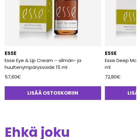
ESSE
ESSE
Esse Eye & Lip Cream – silmän- ja
Esse Deep Mois
huultenympärysvoide 15 ml
ml
57,60
€
72,80
€
LISÄÄ OSTOSKORIIN
LIS
Ehkä joku