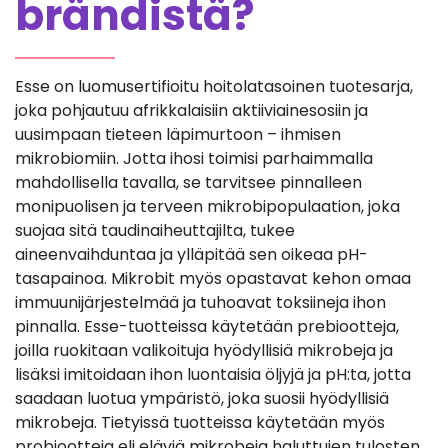
brändistä?
Esse on luomusertifioitu hoitolatasoinen tuotesarja,
joka pohjautuu afrikkalaisiin aktiiviainesosiin ja
uusimpaan tieteen läpimurtoon – ihmisen
mikrobiomiin. Jotta ihosi toimisi parhaimmalla
mahdollisella tavalla, se tarvitsee pinnalleen
monipuolisen ja terveen mikrobipopulaation, joka
suojaa sitä taudinaiheuttajilta, tukee
aineenvaihduntaa ja ylläpitää sen oikeaa pH-
tasapainoa. Mikrobit myös opastavat kehon omaa
immuunijärjestelmää ja tuhoavat toksiineja ihon
pinnalla. Esse-tuotteissa käytetään prebiootteja,
joilla ruokitaan valikoituja hyödyllisiä mikrobeja ja
lisäksi imitoidaan ihon luontaisia öljyjä ja pH:ta, jotta
saadaan luotua ympäristö, joka suosii hyödyllisiä
mikrobeja. Tietyissä tuotteissa käytetään myös
probiootteja eli eläviä mikrobeja haluttujen tulosten