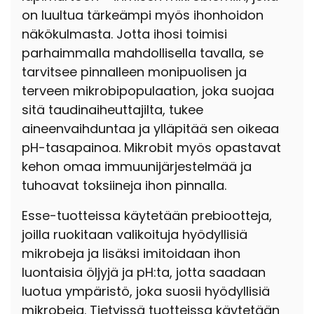
on luultua tärkeämpi myös ihonhoidon
näkökulmasta. Jotta ihosi toimisi
parhaimmalla mahdollisella tavalla, se
tarvitsee pinnalleen monipuolisen ja
terveen mikrobipopulaation, joka suojaa
sitä taudinaiheuttajilta, tukee
aineenvaihduntaa ja ylläpitää sen oikeaa
pH-tasapainoa. Mikrobit myös opastavat
kehon omaa immuunijärjestelmää ja
tuhoavat toksiineja ihon pinnalla.
Esse-tuotteissa käytetään prebiootteja,
joilla ruokitaan valikoituja hyödyllisiä
mikrobeja ja lisäksi imitoidaan ihon
luontaisia öljyjä ja pH:ta, jotta saadaan
luotua ympäristö, joka suosii hyödyllisiä
mikrobeja. Tietyissä tuotteissa käytetään