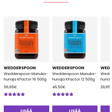
WEDDERSPOON
WEDDERSPOON
WED
Wedderspoon Manuka-
Wedderspoon Manuka-
Wedd
hunaja KFactor 16 500g
hunaja KFactor 12 500g
hunaj
56,95
€
46,50
€
29,95
Arvostelu
Arvostelu
tuotteesta:
tuotteesta:
5.00
/ 5
5.00
/ 5
LISÄÄ
LISÄÄ