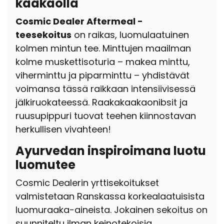
kaakaolla
Cosmic Dealer Aftermeal -
teesekoitus
on raikas, luomulaatuinen
kolmen mintun tee. Minttujen maailman
kolme muskettisoturia – makea minttu,
viherminttu ja piparminttu – yhdistävät
voimansa tässä raikkaan intensiivisessä
jälkiruokateessä. Raakakaakaonibsit ja
ruusupippuri tuovat teehen kiinnostavan
herkullisen vivahteen!
Ayurvedan inspiroimana luotu
luomutee
Cosmic Dealerin yrttisekoitukset
valmistetaan Ranskassa korkealaatuisista
luomuraaka-aineista. Jokainen sekoitus on
suunniteltu ilman keinotekoisia