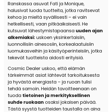
Ranskassa asuvat Fati ja Monique,
halusivat luoda tuotteita, jotka ravitsevat
kehoa ja mieltä syvällisesti – ei vain
hetkellisesti, vaan pitkäaikaisesti. He
kutsuvat lähestymistapaansa
uuden ajan
alkemiaksi:
uskoen yksinkertaisiin,
luonnollisiin ainesosiin, korkealaatuisiin
luomukasveihin ja käsityöperinteisiin, jotka
tekevät tuotteista aidosti erityisiä.
Cosmic Dealer uskoo, että elämän
tärkeimmät asiat lähtevät tarkoituksesta
ja hyvästä energiasta – ja ruoan tulisi
tehdä samoin. Heidän tavoitteenaan on
tuoda
tietoinen ja merkityksellinen
suhde ruokaan
osaksi jokaisen päivää.
Tästä syystä tuotteiden taustalla on aina