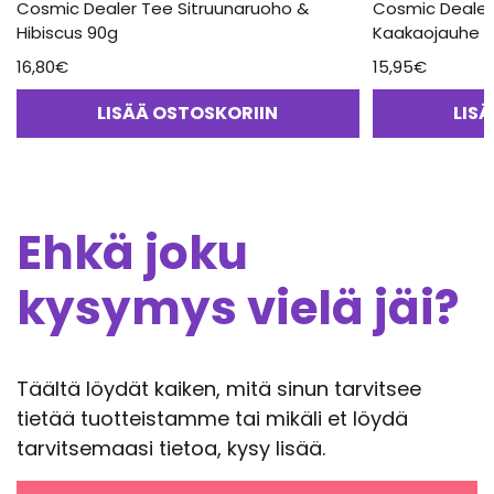
Cosmic Dealer Tee Sitruunaruoho &
Cosmic Dealer 
Hibiscus 90g
Kaakaojauhe 1
16,80
€
15,95
€
LISÄÄ OSTOSKORIIN
LIS
Ehkä joku
kysymys vielä jäi?
Täältä löydät kaiken, mitä sinun tarvitsee
tietää tuotteistamme tai mikäli et löydä
tarvitsemaasi tietoa, kysy lisää.