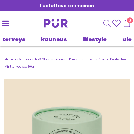
Luotettava kotimainen
0
terveys
kauneus
lifestyle
ale
Etusivu
›
Kauppa
›
LIFESTYLE
›
Lahjaideat
›
Kaikki lahjaideat
›
Cosmic Dealer Tee
Minttu Kaakao 90g