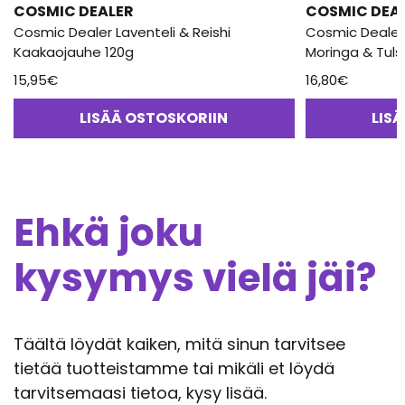
COSMIC DEALER
COSMIC DEA
Cosmic Dealer Laventeli & Reishi
Cosmic Dealer 
Kaakaojauhe 120g
15,95
€
16,80
€
LISÄÄ OSTOSKORIIN
LIS
Ehkä joku
kysymys vielä jäi?
Täältä löydät kaiken, mitä sinun tarvitsee
tietää tuotteistamme tai mikäli et löydä
tarvitsemaasi tietoa, kysy lisää.