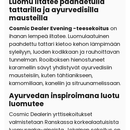
Luomu iltatee paahdetulla
tattarilla ja ayurvedisilla
mausteilla
Cosmic Dealer Evening -teesekoitus
on
ihanan lempeä iltatee. Luomulaatuinen
paahdettu tattari kietoo kehon lämpimään
syleilyyn, luoden kodikkaan ja rauhoittavan
tunnelman. Rooiboksen hienostuneet
karamellin sävyt yhdistyvät ayurvedisiin
mausteisiin, kuten tähtianikseen,
kamomillaan, kaneliin ja sitruunamelissaan.
Ayurvedan inspiroimana luotu
luomutee
Cosmic Dealerin yrttisekoitukset
valmistetaan Ranskassa korkealaatuisista
luomuraaka-aineista. Jokainen sekoitus on