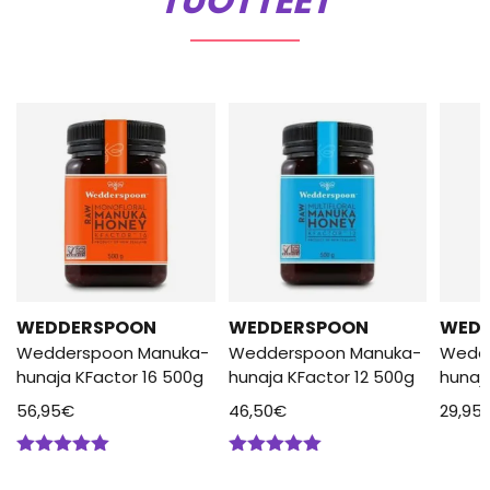
TUOTTEET
WEDDERSPOON
WEDDERSPOON
WED
Wedderspoon Manuka-
Wedderspoon Manuka-
Wedd
hunaja KFactor 16 500g
hunaja KFactor 12 500g
hunaj
56,95
€
46,50
€
29,95
Arvostelu
Arvostelu
tuotteesta:
tuotteesta: