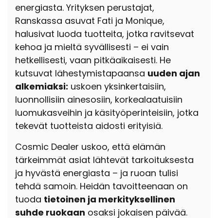
energiasta. Yrityksen perustajat,
Ranskassa asuvat Fati ja Monique,
halusivat luoda tuotteita, jotka ravitsevat
kehoa ja mieltä syvällisesti – ei vain
hetkellisesti, vaan pitkäaikaisesti. He
kutsuvat lähestymistapaansa
uuden ajan
alkemiaksi:
uskoen yksinkertaisiin,
luonnollisiin ainesosiin, korkealaatuisiin
luomukasveihin ja käsityöperinteisiin, jotka
tekevät tuotteista aidosti erityisiä.
Cosmic Dealer uskoo, että elämän
tärkeimmät asiat lähtevät tarkoituksesta
ja hyvästä energiasta – ja ruoan tulisi
tehdä samoin. Heidän tavoitteenaan on
tuoda
tietoinen ja merkityksellinen
suhde ruokaan
osaksi jokaisen päivää.