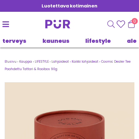
Luotettava kotimainen
0
terveys
kauneus
lifestyle
ale
Etusivu
›
Kauppa
›
LIFESTYLE
›
Lahjaideat
›
Kaikki lahjaideat
›
Cosmic Dealer Tee
Paahdettu Tattari & Rooibos 90g