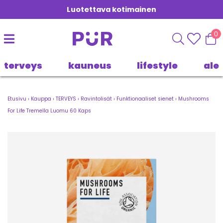
Luotettava kotimainen
0
terveys
kauneus
lifestyle
ale
Etusivu
›
Kauppa
›
TERVEYS
›
Ravintolisät
›
Funktionaaliset sienet
›
Mushrooms
For Life Tremella Luomu 60 Kaps