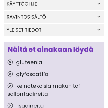
KÄYTTÖOHJE
RAVINTOSISÄLTÖ
YLEISET TIEDOT
Näitä et ainakaan löydä
gluteenia
glyfosaattia
keinotekoisia maku- tai
säilöntäaineita
lisäaineita