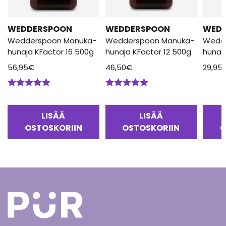
WEDDERSPOON
WEDDERSPOON
WED
Wedderspoon Manuka-
Wedderspoon Manuka-
Wedd
hunaja KFactor 16 500g
hunaja KFactor 12 500g
hunaj
56,95
€
46,50
€
29,95
Arvostelu
Arvostelu
tuotteesta:
tuotteesta:
5.00
/ 5
5.00
/ 5
LISÄÄ
LISÄÄ
OSTOSKORIIN
OSTOSKORIIN
O