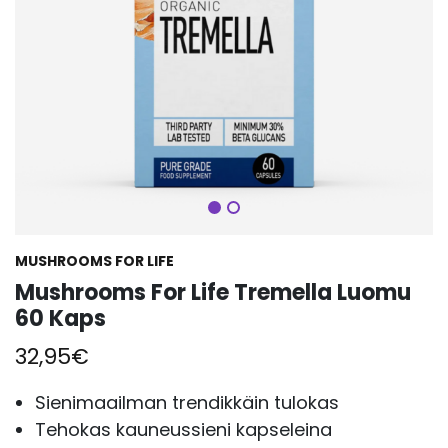
Seuraava
MUSHROOMS FOR LIFE
Mushrooms For Life Tremella Luomu
60 Kaps
32,95
€
Sienimaailman trendikkäin tulokas
Tehokas kauneussieni kapseleina