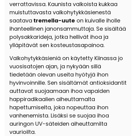
verrattavissa. Kaunista valkoista kukkaa
muistuttavasta valkohytykkäsienestä
saatava
tremella-uute
on kuivalle iholle
ihanteellinen janonsammuttaja. Se sisältää
polysakkarideja, jotka hellivät ihoa ja
ylläpitävät sen kosteustasapainoa.
Valkohytykkäsieniä on käytetty Kiinassa jo
vuosisatojen ajan, ja nykyään sillä
tiedetään olevan useita hyötyjä ihon
hyvinvoinnille. Sen sisältämät antioksidantit
auttavat suojaamaan ihoa vapaiden
happiradikaalien aiheuttamalta
hapettumiselta, joka nopeuttaa ihon
vanhenemista. Lisäksi se suojaa ihoa
auringon UV-säteiden aiheuttamilta
vaurioilta.