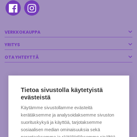
VERKKOKAUPPA
YRITYS
OTA YHTEYTTÄ
Tietoa sivustolla käytetyistä
evästeistä
Käytämme sivustollamme evästeitä
kerätäksemme ja analysoidaksemme sivuston
suorituskykyä ja käyttöä, tarjotaksemme
sosiaalisen median ominaisuuksia sekä
parantaaksemme ja räätälöidäksemme sisältöä