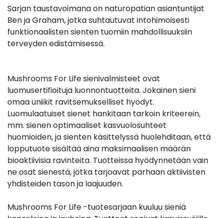
Sarjan taustavoimana on naturopatian asiantuntijat
Ben ja Graham, jotka suhtautuvat intohimoisesti
funktionaalisten sienten tuomiin mahdollisuuksiin
terveyden edistämisessä.
Mushrooms For Life sienivalmisteet ovat
luomusertifioituja luonnontuotteita. Jokainen sieni
omaa uniikit ravitsemukselliset hyödyt.
Luomulaatuiset sienet hankitaan tarkoin kriteerein,
mm. sienen optimaaliset kasvuolosuhteet
huomioiden, ja sienten käsittelyssä huolehditaan, että
lopputuote sisältää aina maksimaalisen määrän
bioaktiivisia ravinteita. Tuotteissa hyödynnetään vain
ne osat sienestä, jotka tarjoavat parhaan aktiivisten
yhdisteiden tason ja laajuuden.
Mushrooms For Life -tuotesarjaan kuuluu sieniä