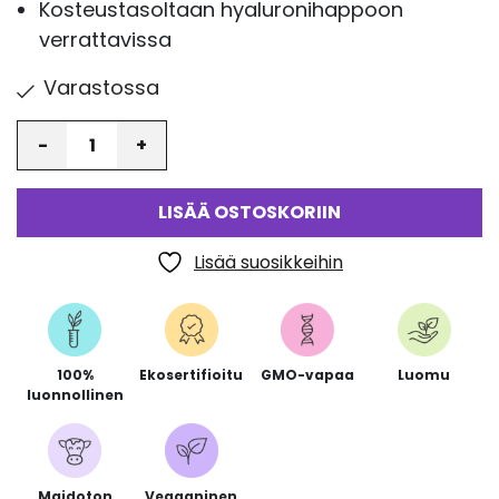
Kosteustasoltaan hyaluronihappoon
verrattavissa
Varastossa
Määrä
LISÄÄ OSTOSKORIIN
Lisää suosikkeihin
100%
Ekosertifioitu
GMO-vapaa
Luomu
luonnollinen
Maidoton
Vegaaninen