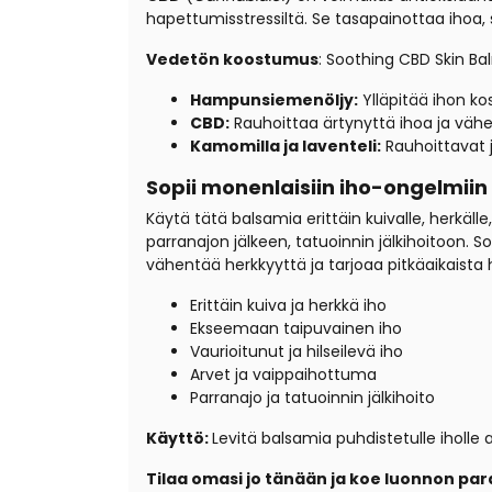
hapettumisstressiltä. Se tasapainottaa ihoa,
Vedetön koostumus
: Soothing CBD Skin Bal
Hampunsiemenöljy:
Ylläpitää ihon ko
CBD:
Rauhoittaa ärtynyttä ihoa ja väh
Kamomilla ja laventeli:
Rauhoittavat 
Sopii monenlaisiin iho-ongelmiin
Käytä tätä balsamia erittäin kuivalle, herkälle
parranajon jälkeen, tatuoinnin jälkihoitoon. Sopi
vähentää herkkyyttä ja tarjoaa pitkäaikaista 
Erittäin kuiva ja herkkä iho
Ekseemaan taipuvainen iho
Vaurioitunut ja hilseilevä iho
Arvet ja vaippaihottuma
Parranajo ja tatuoinnin jälkihoito
Käyttö:
Levitä balsamia puhdistetulle iholle aik
Tilaa omasi jo tänään ja koe luonnon pa