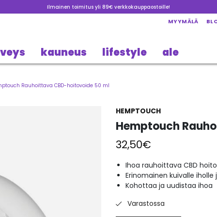
Ilmainen toimitus yli 89€ verkkokauppaostoille!
MYYMÄLÄ
BL
rveys
kauneus
lifestyle
ale
ptouch Rauhoittava CBD-hoitovoide 50 ml
HEMPTOUCH
Hemptouch Rauhoi
32,50
€
Ihoa rauhoittava CBD hoit
Erinomainen kuivalle iholl
Kohottaa ja uudistaa ihoa
Varastossa