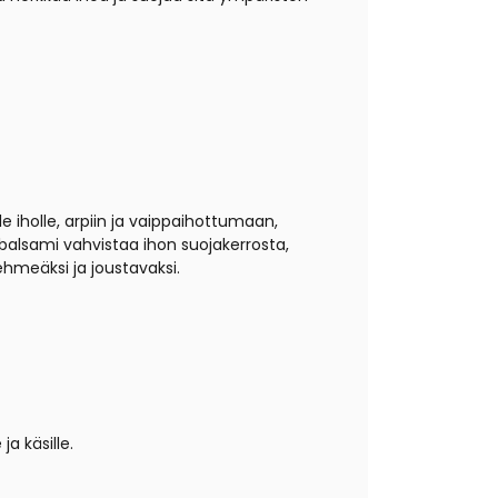
le iholle, arpiin ja vaippaihottumaan,
CBD balsami vahvistaa ihon suojakerrosta,
ehmeäksi ja joustavaksi.
ja käsille.