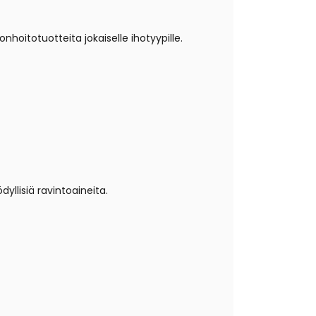
oitotuotteita jokaiselle ihotyypille.
llisiä ravintoaineita.