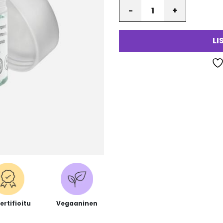
Määrä
va
LI
ertifioitu
Vegaaninen