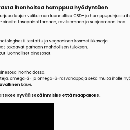
okasta ihonhoitoa hamppua hyödyntäen
oaa laajan valikoiman luonnollisia CBD- ja hamppupohjaisia ihonh
ka-aineita tasapainottamaan, ravitsemaan ja suojaamaan ihoa.
rmatologisesti testattu ja vegaaninen kosmetiikkasarja.
esosat takaavat parhaan mahdollisen tuloksen.
tut luonnolliset ainesosat.
inesosa ihonhoidossa.
teja, omega-3- ja omega-6-rasvahappoja sekä muita iholle hyödy
ävällinen
kasvi.
 tekee hyvää sekä ihmisille että maapallolle.