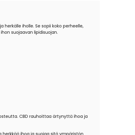
herkälle iholle. Se sopii koko perheelle,
 ihon suojaavan lipidisuojan.
osteutta. CBD rauhoittaa ärtynyttä ihoa ja
ja herkkää ihoa ja suojaa sitä ympäristön