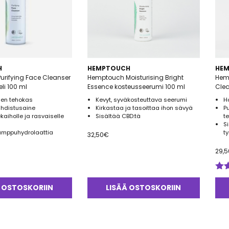
H
HEMPTOUCH
HE
rifying Face Cleanser
Hemptouch Moisturising Bright
Hem
li 100 ml
Essence kosteusseerumi 100 ml
Clea
sen tehokas
Kevyt, syväkosteuttava seerumi
H
hdistusaine
Kirkastaa ja tasoittaa ihon sävyä
P
ekaiholle ja rasvaiselle
Sisältää CBD:tä
t
S
amppuhydrolaattia
t
32,50
€
29,5
Arv
tuo
 OSTOSKORIIN
LISÄÄ OSTOSKORIIN
5.0