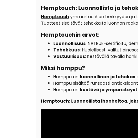
Hemptouch: Luonnollista ja teh
Hemptouch
ymmärtää ihon herkkyyden ja tarj
Tuotteet sisältävät tehokkaita luonnon raa
Hemptouchin arvot:
Luonnollisuus
: NATRUE-sertifioitu, de
Tehokkuus
: Huolellisesti valitut ain
Vastuullisuus
: Kestävällä tavalla hanki
Miksi hamppu?
Hamppu on
luonnollinen ja tehokas
a
Hamppu sisältää runsaasti antioksidant
Hamppu on
kestävä ja ympäristöyst
Hemptouch: Luonnollista ihonhoitoa, joka