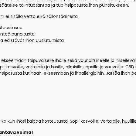
 säätelee talintuotantoa ja tuo helpotusta ihon punoitukseen.
m ei sisällä vettä eikä säilöntäaineita.
steustasoa.
entää punoitusta.
ja edistävät ihon uusiutumista.
, ekseemaan taipuvaiselle iholle sekä vaurioituneelle ja hilseileväl
i kasvoille, vartalolle ja käsille, aikuisille, lapsille ja vauvoille. 
helpotusta kutinaan, ekseemaan ja ihoallergioihin. Jättää ihon p
a kun ihosi kaipaa kosteutusta. Sopii kasvoille, vartalolle, huulille 
rantava voima!