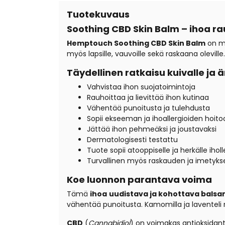
Tuotekuvaus
Soothing CBD Skin Balm – ihoa r
Hemptouch Soothing CBD Skin Balm
on mo
myös lapsille, vauvoille sekä raskaana olevill
Täydellinen ratkaisu kuivalle ja ä
Vahvistaa ihon suojatoimintoja
Rauhoittaa ja lievittää ihon kutinaa
Vähentää punoitusta ja tulehdusta
Sopii ekseeman ja ihoallergioiden hoito
Jättää ihon pehmeäksi ja joustavaksi
Dermatologisesti testattu
Tuote sopii atooppiselle ja herkälle iholl
Turvallinen myös raskauden ja imetyks
Koe luonnon parantava voima
Tämä
ihoa
uudistava ja kohottava balsa
vähentää punoitusta. Kamomilla ja laventeli 
CBD
(
Cannabidiol
) on voimakas antioksidantt