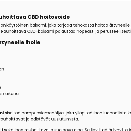
auhoittava CBD hoitovoide
nikäyttöinen balsami, joka tarjoaa tehokasta hoitoa ärtyneelle ja 
e. Rauhoittava CBD-balsami palauttaa nopeasti ja perusteellisesti
rtyneelle iholle
on
e
en aikana
mi
sisältää hampunsiemenöljyä, joka ylläpitää ihon luonnollista k
rauhoittavat ja edistävät uusiutumista.
i sekä ihoa rauhoittava ja suojaava aine. Se lievittää ärtynyttä 