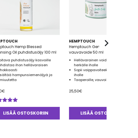
MPTOUCH
HEMPTOUCH
ptouch Hemp Blessed
Hemptouch Gentle Baby Balm
nsing Oil puhdistusöljy 100 ml
vauvavoide 50 ml
oitava puhdistusöljy kasvoille
Hellävarainen voide vauvan
uhdistaa ihon hellävaraisen
herkälle iholle
ehokkaasti
Sopii vaippavoiteeksi ja kuivalle
isältää hampunsiemenöljyä ja
iholle
yrniuutetta
Taaperoille, vauvoille ja äideille
0
€
25,50
€
ostelu
tteesta:
LISÄÄ OSTOSKORIIN
LISÄÄ OSTOSKORIIN
0
/ 5