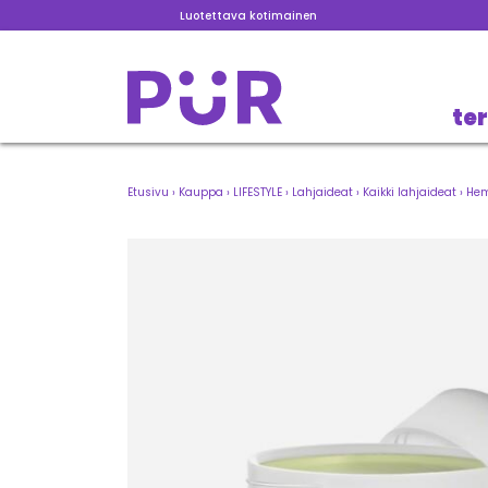
Luotettava kotimainen
te
Etusivu
›
Kauppa
›
LIFESTYLE
›
Lahjaideat
›
Kaikki lahjaideat
›
Hem