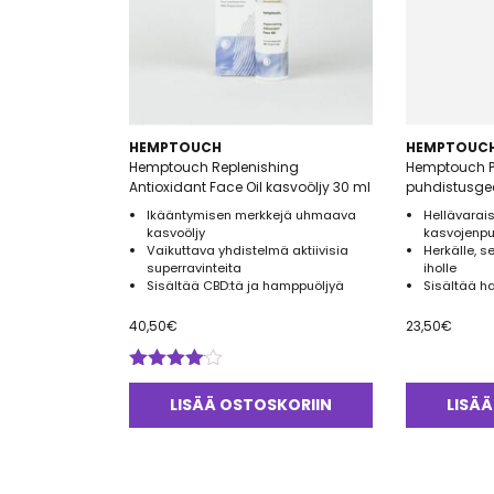
HEMPTOUCH
HEMPTOUC
Hemptouch Replenishing
Hemptouch Pu
Antioxidant Face Oil kasvoöljy 30 ml
puhdistusgee
Ikääntymisen merkkejä uhmaava
Hellävarai
kasvoöljy
kasvojenpu
Vaikuttava yhdistelmä aktiivisia
Herkälle, s
superravinteita
iholle
Sisältää CBD:tä ja hamppuöljyä
Sisältää h
40,50
€
23,50
€
Arvostelu
tuotteesta:
LISÄÄ OSTOSKORIIN
LISÄÄ
4.00
/ 5