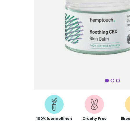
Seuraa
100% luonnollinen
Cruelty Free
Ekos