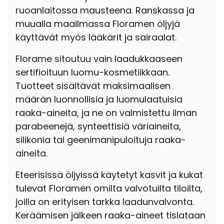
ruoanlaitossa mausteena. Ranskassa ja
muualla maailmassa Floramen öljyjä
käyttävät myös lääkärit ja sairaalat.
Florame sitoutuu vain laadukkaaseen
sertifioituun luomu-kosmetiikkaan.
Tuotteet sisältävät maksimaalisen
määrän luonnollisia ja luomulaatuisia
raaka-aineita, ja ne on valmistettu ilman
parabeenejä, synteettisiä väriaineita,
silikonia tai geenimanipuloituja raaka-
aineita.
Eteerisissä öljyissä käytetyt kasvit ja kukat
tulevat Floramen omilta valvotuilta tiloilta,
joilla on erityisen tarkka laadunvalvonta.
Keräämisen jälkeen raaka-aineet tislataan