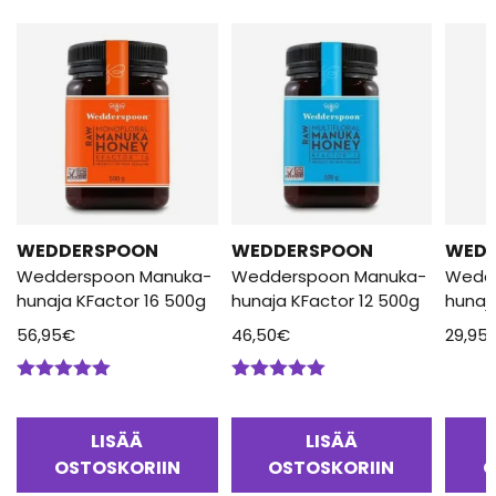
WEDDERSPOON
WEDDERSPOON
WED
Wedderspoon Manuka-
Wedderspoon Manuka-
Wedd
hunaja KFactor 16 500g
hunaja KFactor 12 500g
hunaj
56,95
€
46,50
€
29,95
Arvostelu
Arvostelu
tuotteesta:
tuotteesta:
5.00
/ 5
5.00
/ 5
LISÄÄ
LISÄÄ
OSTOSKORIIN
OSTOSKORIIN
O