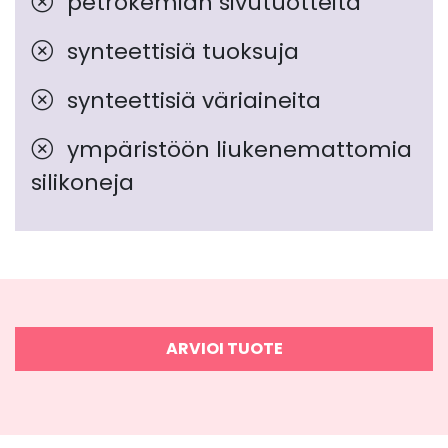
petrokemian sivutuotteita
synteettisiä tuoksuja
synteettisiä väriaineita
ympäristöön liukenemattomia
silikoneja
ARVIOI TUOTE