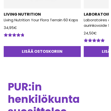
LIVING NUTRITION
LABORATOIRE
Living Nutrition Your Flora Terrain 60 Kaps
Laboratoires d
aurinkovoide S
34,95
€
24,50
€
Arvostelu
tuotteesta:
Arvostelu
4.67
/ 5
tuotteesta:
LISÄÄ OSTOSKORIIN
LIS
5.00
/ 5
PUR:in
henkilökunta