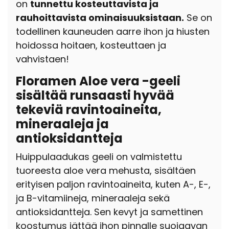
on
tunnettu kosteuttavista ja
rauhoittavista ominaisuuksistaan.
Se on
todellinen kauneuden aarre ihon ja hiusten
hoidossa hoitaen, kosteuttaen ja
vahvistaen!
Floramen Aloe vera -geeli
sisältää runsaasti hyvää
tekeviä ravintoaineita,
mineraaleja ja
antioksidantteja
Huippulaadukas geeli on valmistettu
tuoreesta aloe vera mehusta, sisältäen
erityisen paljon ravintoaineita, kuten A-, E-,
ja B-vitamiineja, mineraaleja sekä
antioksidantteja. Sen kevyt ja samettinen
koostumus jättää ihon pinnalle suojaavan