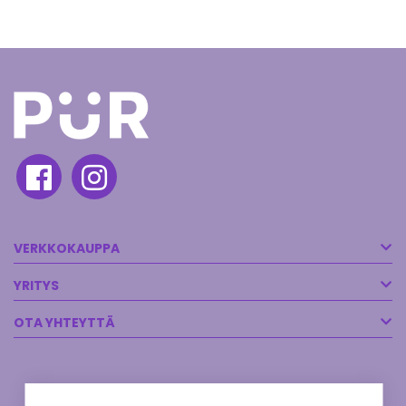
VERKKOKAUPPA
YRITYS
OTA YHTEYTTÄ