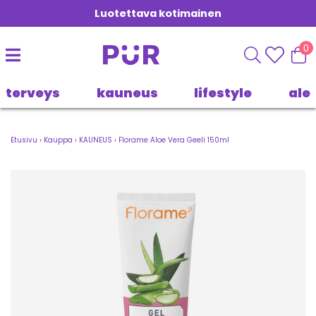
Luotettava kotimainen
0
terveys
kauneus
lifestyle
ale
Etusivu
›
Kauppa
›
KAUNEUS
›
Florame Aloe Vera Geeli 150ml