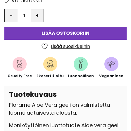
Varastossa
Määrä
LISÄÄ OSTOSKORIIN
Lisää suosikkeihin
Cruelty Free
Ekosertifioitu
Luonnollinen
Vegaaninen
Tuotekuvaus
Florame Aloe Vera geeli on valmistettu
luomulaatuisesta aloesta.
Monikäyttöinen luottotuote Aloe vera geeli