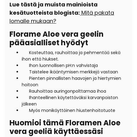
Lue tästä ja muista mainioista
kesätuotteista blogista:
Mitä pakata
lomalle mukaan?
Florame Aloe vera geelin
pääasialliset hyödyt
Kosteuttaa, rauhoittaa ja pehmentää sekä
ihon että hiukset.
Ihon luonnollisen pH:n vahvistaja
Taistelee ikääntymisen merkkejä vastaan
Pienten pinnallisten haavojen ja hiertymien
hoitoon
Rauhoittaa auringonpolttamaa ihoa
Ihanteellinen käytettäväksi karvanpoiston
jälkeen
Myös monikäyttöinen hiustenhoitotuote
Huomioi tämä Floramen Aloe
vera geeliä käyttäessäsi