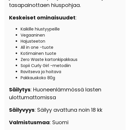
tasapainottaen hiuspohjaa.
Keskeiset ominaisuudet
:
Kaikille hiustyypeille
Vegaaninen
Hajusteeton
All in one -tuote
Kotimainen tuote
Zero Waste kartonkipakkaus
Sopii Curly Girl -metodiin
Ravitseva ja hoitava
Pakkauskoko 80g
Säilytys
: Huoneenlämmössä lasten
ulottumattomissa
Säilyvyys
: Säilyy avattuna noin 18 kk
Valmistusmaa
: Suomi