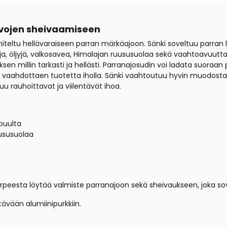
rvojen sheivaamiseen
teltu hellävaraiseen parran märkäajoon. Sänki soveltuu parran l
ja, öljyjä, valkosavea, Himalajan ruususuolaa sekä vaahtoavuutta 
n millin tarkasti ja hellästi. Parranajosudin voi ladata suoraan
lle vaahdottaen tuotetta iholla. Sänki vaahtoutuu hyvin muodost
uu rauhoittavat ja viilentävät ihoa.
puulta
uususuolaa
rpeesta löytää valmiste parranajoon sekä sheivaukseen, joka sov
ävään alumiinipurkkiin.