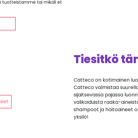
ää tuotteistamme tai mikäli et
Tiesitkö t
Catteco on kotimainen luo
Catteco valmistaa suurell
sijaitsevassa pajassa luon
teet
valikoiduista raaka-aineist
shampoot ja hoitoaineet on
yksilö!