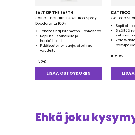
SALT OF THE EARTH
CATTECO
Salt of The Earth Tuoksuton Spray
Catteco Suo
Deodorantti 100ml
Sopii atoopp
Sisältää ru
Tehokas hajustamaton luonnondeo
sekä mänt
Sopii hajusteherkille ja
Zero Waste
herkkäihoisille
pahvipakk
Pitkäkestoinen suoja, ei tahraa
vaatteita
10,50
€
11,50
€
LISÄÄ OSTOSKORIIN
LISÄÄ
Ehkä joku kysymys