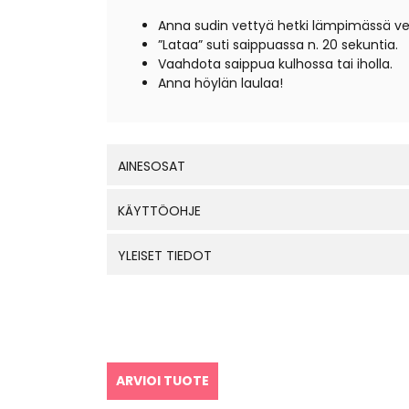
Anna sudin vettyä hetki lämpimässä v
”Lataa” suti saippuassa n. 20 sekuntia.
Vaahdota saippua kulhossa tai iholla.
Anna höylän laulaa!
AINESOSAT
KÄYTTÖOHJE
YLEISET TIEDOT
ARVIOI TUOTE