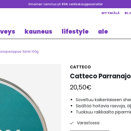
Ilmainen toimitus yli 89€ verkkokauppaostoille!
MYYMÄLÄ
BL
rveys
kauneus
lifestyle
ale
ranajosaippua Sänki 100g
CATTECO
Catteco Parranajo
20,50
€
Soveltuu kaikenlaiseen sh
Sisältää hoitavia rasvoja, ö
Tuoksuu raikkaalta piparmi
Varastossa