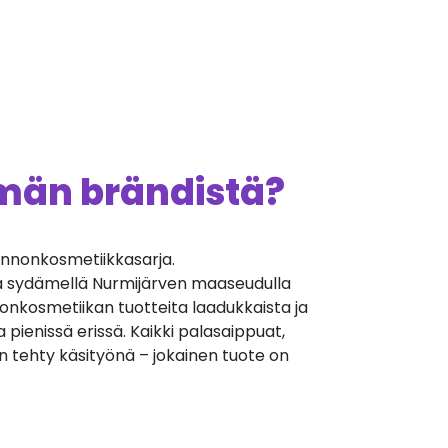
ämän brändistä?
nnonkosmetiikkasarja.
a sydämellä Nurmijärven maaseudulla
nonkosmetiikan tuotteita laadukkaista ja
a pienissä erissä. Kaikki palasaippuat,
 tehty käsityönä – jokainen tuote on