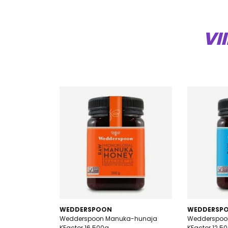
VI
WEDDERSPOON
WEDDERSP
Wedderspoon Manuka-hunaja
Wedderspoo
KFactor 16 500g
KFactor 12 5