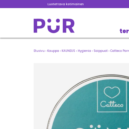
Luotettava kotimainen
te
Etusivu
›
Kauppa
›
KAUNEUS
›
Hygienia
›
Saippuat
›
Catteco Par