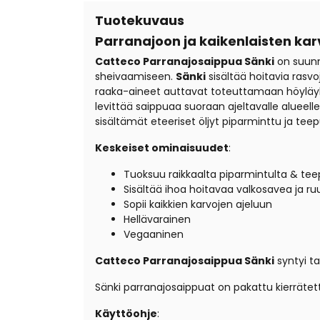
Tuotekuvaus
Parranajoon ja kaikenlaisten ka
Catteco Parranajosaippua Sänki
on suunni
sheivaamiseen.
Sänki
sisältää hoitavia rasvo
raaka-aineet auttavat toteuttamaan höyläykse
levittää saippuaa suoraan ajeltavalle aluee
sisältämät eteeriset öljyt piparminttu ja teep
Keskeiset ominaisuudet
:
Tuoksuu raikkaalta piparmintulta & tee
Sisältää ihoa hoitavaa valkosavea ja r
Sopii kaikkien karvojen ajeluun
Hellävarainen
Vegaaninen
Catteco Parranajosaippua Sänki
syntyi ta
Sänki parranajosaippuat on pakattu kierrätett
Käyttöohje
: