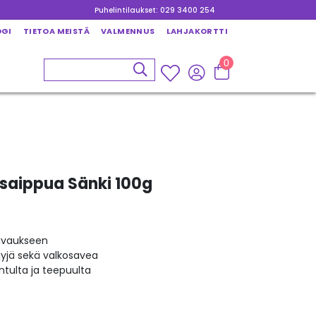
Puhelintilaukset: 029 3400 254
OGI
TIETOA MEISTÄ
VALMENNUS
LAHJAKORTTI
0
saippua Sänki 100g
eivaukseen
ljyjä sekä valkosavea
ntulta ja teepuulta