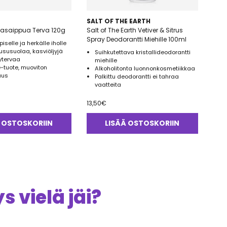
SALT OF THE EARTH
lasaippua Terva 120g
Salt of The Earth Vetiver & Sitrus
Spray Deodorantti Miehille 100ml
iselle ja herkälle iholle
ususuolaa, kasviöljyjä
Suihkutettava kristallideodorantti
ytervaa
miehille
-tuote, muoviton
Alkoholitonta luonnonkosmetiikkaa
aus
Palkittu deodorantti ei tahraa
vaatteita
13,50
€
 OSTOSKORIIN
LISÄÄ OSTOSKORIIN
 vielä jäi?