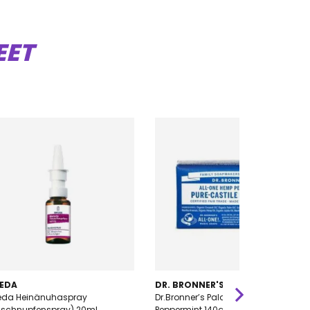
EET
EDA
DR. BRONNER'S
eda Heinänuhaspray
Dr.Bronner’s Palasaippua
uschnupfenspray) 20ml
Peppermint 140g