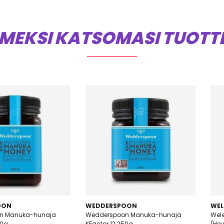
IMEKSI KATSOMASI TUOTT
OON
WEDDERSPOON
WEL
n Manuka-hunaja
Wedderspoon Manuka-hunaja
Wel
00g
KFactor 12 250g
(He