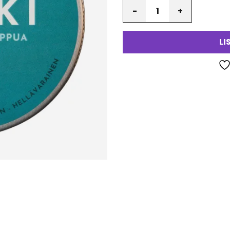
Määrä
va
LI