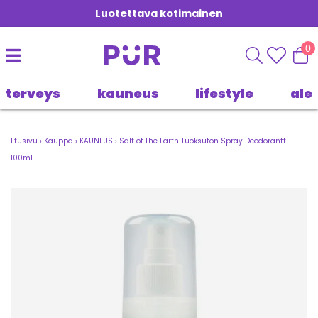
Luotettava kotimainen
0
terveys
kauneus
lifestyle
ale
Etusivu
›
Kauppa
›
KAUNEUS
›
Salt of The Earth Tuoksuton Spray Deodorantti
100ml