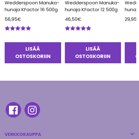
Wedderspoon Manuka-
Wedderspoon Manuka-
Wedd
hunaja KFactor 16 500g
hunaja KFactor 12 500g
hunaj
56,95
€
46,50
€
29,95
Arvostelu
Arvostelu
tuotteesta:
tuotteesta:
5.00
/ 5
5.00
/ 5
LISÄÄ
LISÄÄ
OSTOSKORIIN
OSTOSKORIIN
O
VERKKOKAUPPA