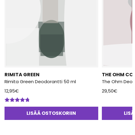
RIMITA GREEN
THE OHM CO
Rimita Green Deodorantti 50 ml
The Ohm Deodo
12,95
€
29,50
€
Arvostelu
tuotteesta:
LISÄÄ OSTOSKORIIN
LIS
4.67
/ 5