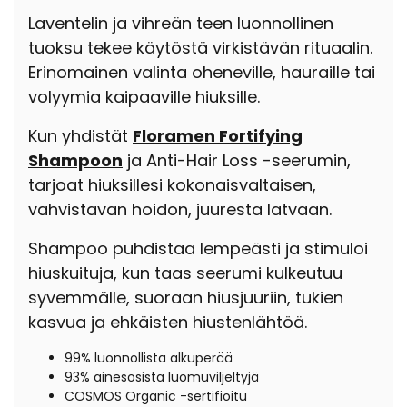
Laventelin ja vihreän teen luonnollinen
tuoksu tekee käytöstä virkistävän rituaalin.
Erinomainen valinta oheneville, hauraille tai
volyymia kaipaaville hiuksille.
Kun yhdistät
Floramen Fortifying
Shampoon
ja Anti-Hair Loss -seerumin,
tarjoat hiuksillesi kokonaisvaltaisen,
vahvistavan hoidon, juuresta latvaan.
Shampoo puhdistaa lempeästi ja stimuloi
hiuskuituja, kun taas seerumi kulkeutuu
syvemmälle, suoraan hiusjuuriin, tukien
kasvua ja ehkäisten hiustenlähtöä.
99% luonnollista alkuperää
93% ainesosista luomuviljeltyjä
COSMOS Organic -sertifioitu