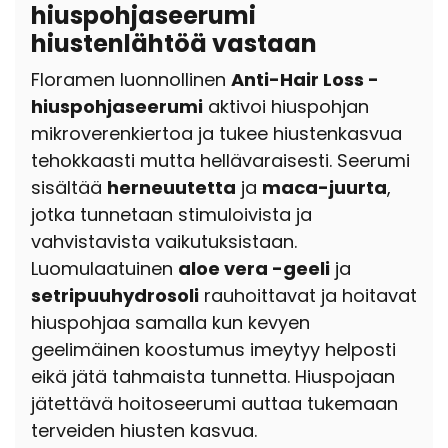
hiuspohjaseerumi
hiustenlähtöä vastaan
Floramen luonnollinen
Anti-Hair Loss -
hiuspohjaseerumi
aktivoi hiuspohjan
mikroverenkiertoa ja tukee hiustenkasvua
tehokkaasti mutta hellävaraisesti. Seerumi
sisältää
herneuutetta
ja
maca-juurta
,
jotka tunnetaan stimuloivista ja
vahvistavista vaikutuksistaan.
Luomulaatuinen
aloe vera -geeli
ja
setripuuhydrosoli
rauhoittavat ja hoitavat
hiuspohjaa samalla kun kevyen
geelimäinen koostumus imeytyy helposti
eikä jätä tahmaista tunnetta. Hiuspojaan
jätettävä hoitoseerumi auttaa tukemaan
terveiden hiusten kasvua.