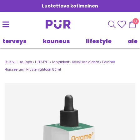
Luotettava kotimainen
0
terveys
kauneus
lifestyle
ale
Etusivu
›
Kauppa
›
LIFESTYLE
›
Lahjaideat
›
Kaikki lahjaideat
›
Florame
Hiusseerumi Hiustenlähtöön 50ml