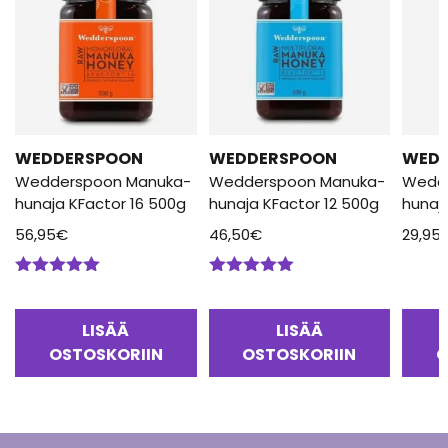
WEDDERSPOON
WEDDERSPOON
WED
Wedderspoon Manuka-
Wedderspoon Manuka-
Wedd
hunaja KFactor 16 500g
hunaja KFactor 12 500g
hunaj
56,95
€
46,50
€
29,95
Arvostelu
Arvostelu
tuotteesta:
tuotteesta:
5.00
/ 5
5.00
/ 5
LISÄÄ
LISÄÄ
OSTOSKORIIN
OSTOSKORIIN
O