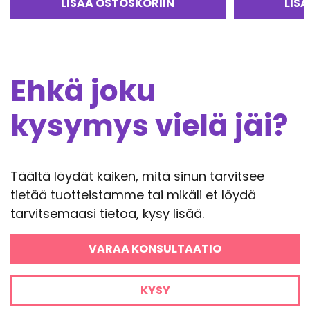
LISÄÄ OSTOSKORIIN
LIS
Ehkä joku
kysymys vielä jäi?
Täältä löydät kaiken, mitä sinun tarvitsee
tietää tuotteistamme tai mikäli et löydä
tarvitsemaasi tietoa, kysy lisää.
VARAA KONSULTAATIO
KYSY