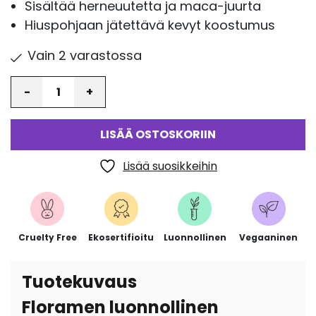
Sisältää herneuutetta ja maca-juurta
Hiuspohjaan jätettävä kevyt koostumus
Vain 2 varastossa
Määrä
LISÄÄ OSTOSKORIIN
Lisää suosikkeihin
Cruelty Free
Ekosertifioitu
Luonnollinen
Vegaaninen
Tuotekuvaus
Floramen luonnollinen