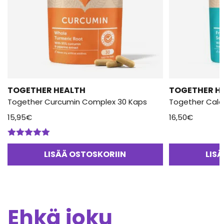
TOGETHER HEALTH
TOGETHER H
Together Curcumin Complex 30 Kaps
15,95
€
16,50
€
Arvostelu
tuotteesta:
LISÄÄ OSTOSKORIIN
LIS
5.00
/ 5
Ehkä joku