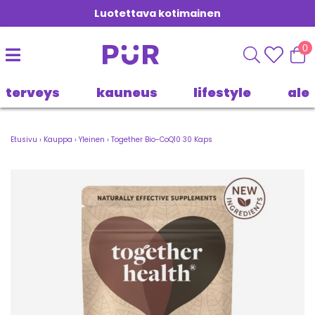
Luotettava kotimainen
0
terveys
kauneus
lifestyle
ale
Etusivu
›
Kauppa
›
Yleinen
›
Together Bio-CoQ10 30 Kaps