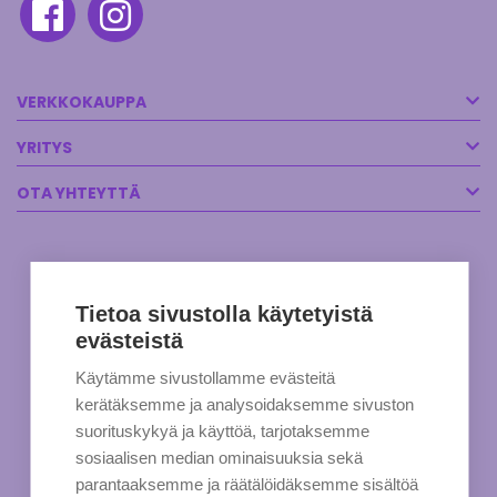
VERKKOKAUPPA
YRITYS
OTA YHTEYTTÄ
Tietoa sivustolla käytetyistä
evästeistä
Käytämme sivustollamme evästeitä
kerätäksemme ja analysoidaksemme sivuston
suorituskykyä ja käyttöä, tarjotaksemme
sosiaalisen median ominaisuuksia sekä
parantaaksemme ja räätälöidäksemme sisältöä