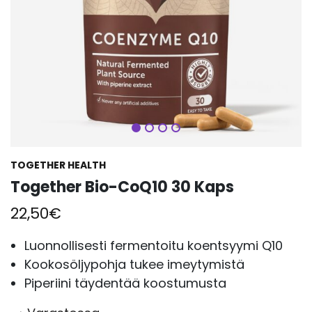
Seuraava
TOGETHER HEALTH
Together Bio-CoQ10 30 Kaps
22,50
€
Luonnollisesti fermentoitu koentsyymi Q10
Kookosöljypohja tukee imeytymistä
Piperiini täydentää koostumusta