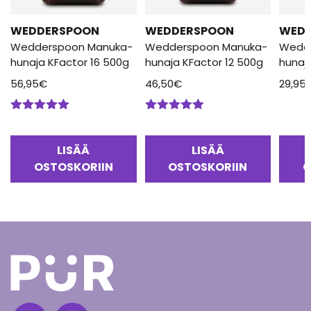
WEDDERSPOON
WEDDERSPOON
WED
Wedderspoon Manuka-
Wedderspoon Manuka-
Wedd
hunaja KFactor 16 500g
hunaja KFactor 12 500g
hunaj
56,95
€
46,50
€
29,95
Arvostelu
Arvostelu
tuotteesta:
tuotteesta:
5.00
/ 5
5.00
/ 5
LISÄÄ
LISÄÄ
OSTOSKORIIN
OSTOSKORIIN
O