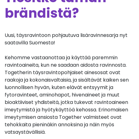
brändistä?
Uusi, täysravintoon pohjautuva lisäravinnesarja nyt
saatavilla Suomesta!
Kehomme vastaanottaa ja käyttää paremmin
ravintoaineita, kun ne saadaan aidosta ravinnosta.
Togetherin täysravintopohjaiset ainesosat ovat
raakoja ja kokonaisvaltaisia, ja sisältävät kaiken sen
luonnollisen hyvän, kuten elävät entsyymit ja
fytoravinteet, aminohapot, hivenaineet ja muut
bioaktiiviset yhdisteitä, jotka tukevat ravintoaineen
imeytymistä ja hyötykäyttöä kehossa. Erinomaisen
imeytymisen ansiosta Together valmisteet ovat
tehokkaita pieninäkin annoksina ja näin myös
vatsaystävällisiä.