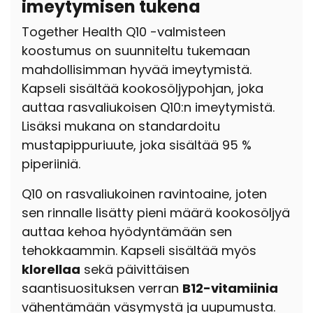
imeytymisen tukena
Together Health Q10 -valmisteen
koostumus on suunniteltu tukemaan
mahdollisimman hyvää imeytymistä.
Kapseli sisältää kookosöljypohjan, joka
auttaa rasvaliukoisen Q10:n imeytymistä.
Lisäksi mukana on standardoitu
mustapippuriuute, joka sisältää 95 %
piperiiniä.
Q10 on rasvaliukoinen ravintoaine, joten
sen rinnalle lisätty pieni määrä kookosöljyä
auttaa kehoa hyödyntämään sen
tehokkaammin. Kapseli sisältää myös
klorellaa
sekä päivittäisen
saantisuosituksen verran
B12-vitamiinia
vähentämään väsymystä ja uupumusta.