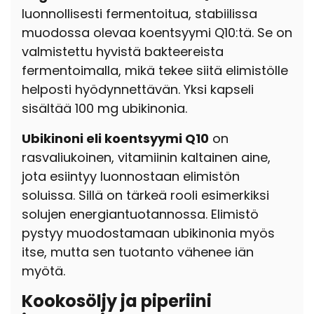
luonnollisesti fermentoitua, stabiilissa
muodossa olevaa koentsyymi Q10:tä. Se on
valmistettu hyvistä bakteereista
fermentoimalla, mikä tekee siitä elimistölle
helposti hyödynnettävän. Yksi kapseli
sisältää 100 mg ubikinonia.
Ubikinoni eli koentsyymi Q10
on
rasvaliukoinen, vitamiinin kaltainen aine,
jota esiintyy luonnostaan elimistön
soluissa. Sillä on tärkeä rooli esimerkiksi
solujen energiantuotannossa. Elimistö
pystyy muodostamaan ubikinonia myös
itse, mutta sen tuotanto vähenee iän
myötä.
Kookosöljy ja piperiini