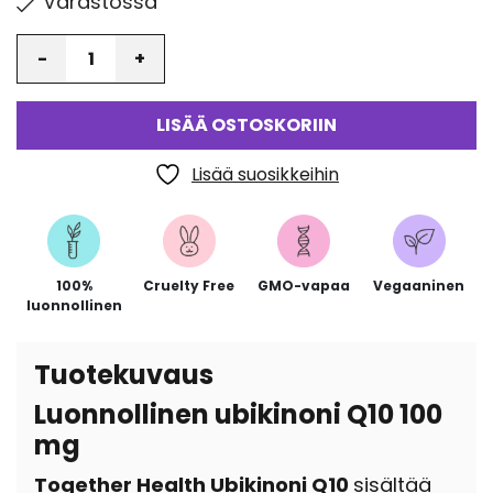
Varastossa
Määrä
LISÄÄ OSTOSKORIIN
Lisää suosikkeihin
100%
Cruelty Free
GMO-vapaa
Vegaaninen
luonnollinen
Tuotekuvaus
Luonnollinen ubikinoni Q10 100
mg
Together Health Ubikinoni Q10
sisältää