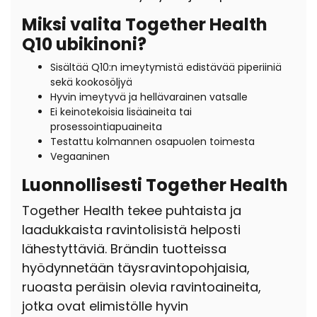
Miksi valita Together Health
Q10 ubikinoni?
Sisältää Q10:n imeytymistä edistävää piperiiniä
sekä kookosöljyä
Hyvin imeytyvä ja hellävarainen vatsalle
Ei keinotekoisia lisäaineita tai
prosessointiapuaineita
Testattu kolmannen osapuolen toimesta
Vegaaninen
Luonnollisesti Together Health
Together Health tekee puhtaista ja
laadukkaista ravintolisistä helposti
lähestyttäviä.
Brändin tuotteissa
hyödynnetään täysravintopohjaisia,
ruoasta peräisin olevia ravintoaineita,
jotka ovat elimistölle hyvin