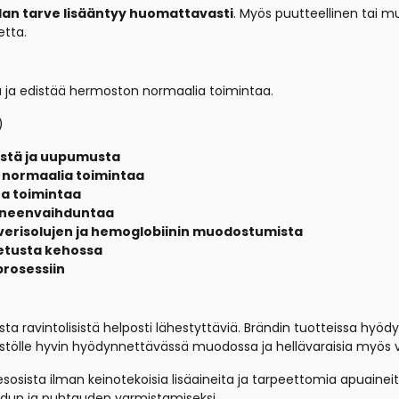
an tarve lisääntyy huomattavasti
. Myös puutteellinen tai m
etta.
ja edistää hermoston normaalia toimintaa.
)
tä ja uupumusta
 normaalia toimintaa
ta toimintaa
aineenvaihduntaa
verisolujen ja hemoglobiinin muodostumista
etusta kehossa
prosessiin
a ravintolisistä helposti lähestyttäviä.
Brändin tuotteissa hyödy
imistölle hyvin hyödynnettävässä muodossa ja hellävaraisia myös v
sosista ilman keinotekoisia lisäaineita ja tarpeettomia apuaineita
aadun ja puhtauden varmistamiseksi.