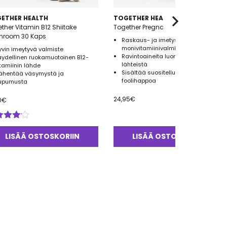
ETHER HEALTH
TOGETHER HEALTH
ther Vitamin B12 Shiitake
Together Pregnancy Multi 60 Kaps
hroom 30 Kaps
Raskaus- ja imetysajan
monivitamiinivalmiste
yvin imeytyvä valmiste
Ravintoaineita luonnollisista
äydellinen ruokamuotoinen B12-
lähteistä
itamiinin lähde
Sisältää suositellun 400 mcg
ähentää väsymystä ja
foolihappoa
upumusta
24,95
€
0
€
ostelu
tteesta:
LISÄÄ OSTOSKORIIN
LISÄÄ OSTOSKORIIN
0
/ 5