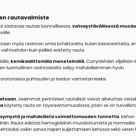
nen rautavalmiste
tä saatavaa rautaa luonnollisessa,
vatsaystävällisessä muod
alle.
staan myös ravinnon omia kofaktoreita, kuten kasviravinteita, e
vaihtoehdon kuin pelkkä eristetty rauta.
illa,
kemikaalittomilla menetelmillä
. Currynlehdet viljellään
iiden luonnollinen ravintosisältö säilyy mahdollisimman hyvin.
oratorioissa puhtauden ja laadun varmistamiseksi.
vatsaan.
Useimmat perinteiset rautalisät voivat aiheuttaa vatsak
sa
käytetty rauta on täysravintomuodossa, joten se on turvallist
symystä ja mahdollista voimattomuuden tunnetta
. Kehon
iniin. Rauta edistää hemoglobiinin muodostumista ja normaalia 
ehtäviksi voikin sanoa hapen kuljettamisen kehossa sekä veren