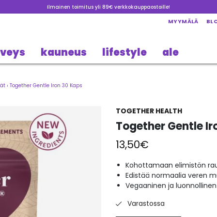
Ilmainen toimitus yli 89€ verkkokauppaostoille!
MYYMÄLÄ
BL
rveys
kauneus
lifestyle
ale
sät
›
Together Gentle Iron 30 Kaps
TOGETHER HEALTH
Together Gentle Ir
13,50
€
Kohottamaan elimistön ra
Edistää normaalia veren 
Vegaaninen ja luonnollinen
Varastossa