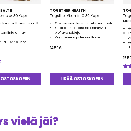
HEALTH
TOGETHER HEALTH
TOG
Complex 30 Kaps
Together Vitamin C 30 Kaps
Toge
Mus
deksan välttämätöntä B-
C-vitamiinia luomu amla-marjasta
Sisältää luontaisesti esiintyviä
H
vitamiinia amla-
bioflavonoideja
T
Vegaaninen ja luonnollinen
v
 ja luonnollinen
V
u
14,50
€
15,5
Arv
tuo
 OSTOSKORIIN
LISÄÄ OSTOSKORIIN
4.0
 vielä jäi?