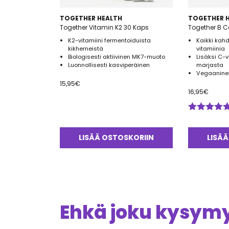
TOGETHER HEALTH
TOGETHER 
Together Vitamin K2 30 Kaps
Together B 
K2-vitamiini fermentoiduista
Kaikki kah
kikherneistä
vitamiinia
Biologisesti aktiivinen MK7-muoto
Lisäksi C-
Luonnollisesti kasviperäinen
marjasta
Vegaaninen
15,95
€
16,95
€
Arvostelu
tuotteesta:
5.00
/ 5
LISÄÄ OSTOSKORIIN
LISÄÄ
Ehkä joku kysymys