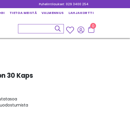
Puhelintilaukset: 029 3400 254
OGI
TIETOA MEISTÄ
VALMENNUS
LAHJAKORTTI
0
on 30 Kaps
utatasoa
muodostumista