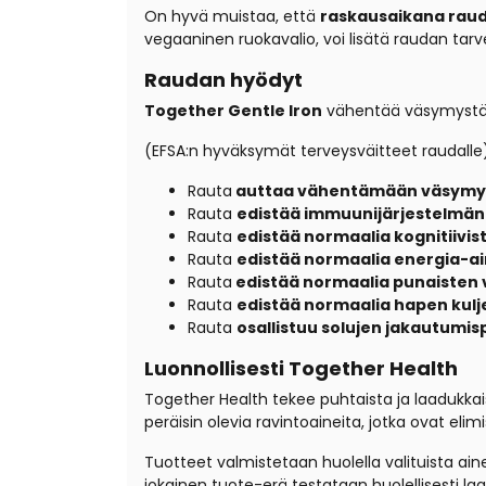
On hyvä muistaa, että
raskausaikana raud
vegaaninen ruokavalio, voi lisätä raudan tarv
Raudan hyödyt
Together Gentle Iron
vähentää väsymystä 
(EFSA:n hyväksymät terveysväitteet raudalle
Rauta
auttaa vähentämään väsymys
Rauta
edistää immuunijärjestelmän
Rauta
edistää normaalia kognitiivis
Rauta
edistää normaalia energia-
Rauta
edistää normaalia punaisten 
Rauta
edistää normaalia hapen kulj
Rauta
osallistuu solujen jakautumis
Luonnollisesti Together Health
Together Health tekee puhtaista ja laadukkaist
peräisin olevia ravintoaineita, jotka ovat el
Tuotteet valmistetaan huolella valituista aine
jokainen tuote-erä testataan huolellisesti l