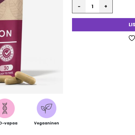
Määrä
va
LI
O-vapaa
Vegaaninen