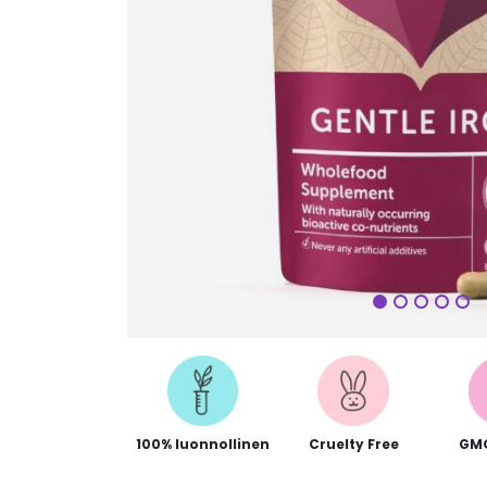
Seuraa
100% luonnollinen
Cruelty Free
GM