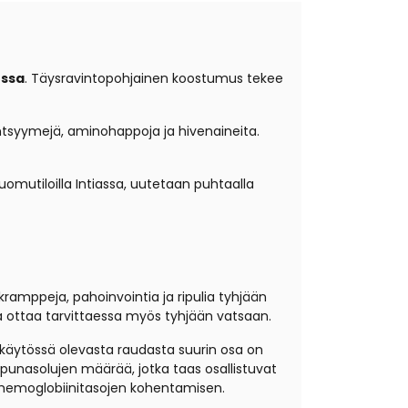
ossa
. Täysravintopohjainen koostumus tekee
ntsyymejä, aminohappoja ja hivenaineita.
 luomutiloilla Intiassa, uutetaan puhtaalla
ramppeja, pahoinvointia ja ripulia tyhjään
a ottaa tarvittaessa myös tyhjään vatsaan.
 käytössä olevasta raudasta suurin osa on
punasolujen määrää, jotka taas osallistuvat
 hemoglobiinitasojen kohentamisen.