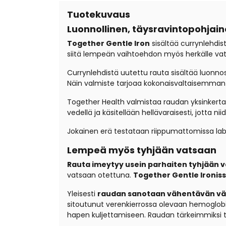
Tuotekuvaus
Luonnollinen, täysravintopohjai
Together Gentle Iron
sisältää currynlehdis
siitä lempeän vaihtoehdon myös herkälle vats
Currynlehdistä uutettu rauta sisältää luonno
Näin valmiste tarjoaa kokonaisvaltaisemman 
Together Health valmistaa raudan yksinkertais
vedellä ja käsitellään hellävaraisesti, jotta n
Jokainen erä testataan riippumattomissa lab
Lempeä myös tyhjään vatsaan
Rauta imeytyy usein parhaiten tyhjään 
vatsaan otettuna.
Together Gentle Ironis
Yleisesti
raudan sanotaan vähentävän vä
sitoutunut verenkierrossa olevaan hemoglobi
hapen kuljettamiseen. Raudan tärkeimmiksi t