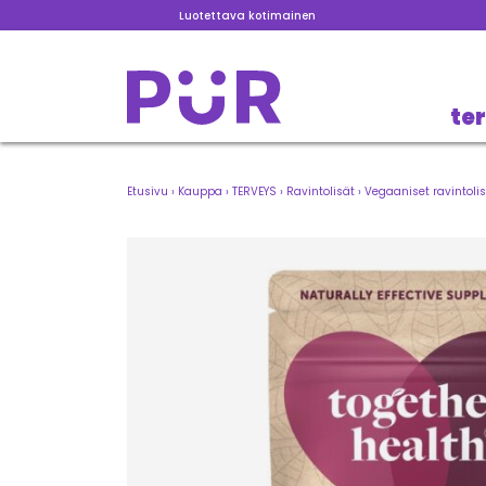
Luotettava kotimainen
te
Etusivu
›
Kauppa
›
TERVEYS
›
Ravintolisät
›
Vegaaniset ravintoli