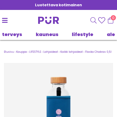
Luotettava kotimainen
0
terveys
kauneus
lifestyle
ale
Etusivu
›
Kauppa
›
LIFESTYLE
›
Lahjaideat
›
Kaikki lahjaideat
›
Flaska Chakras 0,5l