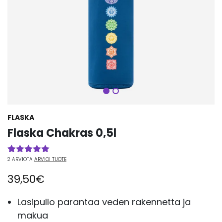
Seuraava
FLASKA
Flaska Chakras 0,5l
2
ARVIOTA
ARVIOI TUOTE
Arvio
2
5.00
5:stä
39,50
€
perustuen
asiakkaan
arvotukseen.
Lasipullo parantaa veden rakennetta ja
makua