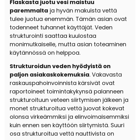
Flaskasta juotu vesi maistuu
paremmalta
ja hyvän makuista vettä
tulee juotua enemmän. Tämän asian ovat
todenneet tuhannet käyttäjät. Veden
strukturointi saattaa kuulostaa
monimutkaiselle, mutta asian toteaminen
käytännössä on helppoa.
Strukturoidun veden hyödyistä on
paljon asiakaskokemuksia
. Vakavasta
raskauspahoinvoinnista kärsivät ovat
raportoineet toimintakykynsä palanneen
strukturoituun veteen siirtymisen jälkeen ja
monet strukturoitua vettä juovat kokevat
olonsa virkeämmiksi ja elinvoimaisemmiksi
kuin ennen sen käyttöön siirtymistä. Suuri
osa strukturoitua vettä nauttivista on