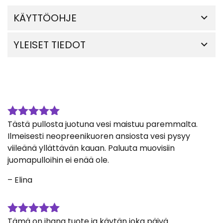
KÄYTTÖOHJE
YLEISET TIEDOT
Tästä pullosta juotuna vesi maistuu paremmalta.
Arvostelu
tuotteesta:
Ilmeisesti neopreenikuoren ansiosta vesi pysyy
5
/ 5
viileänä yllättävän kauan. Paluuta muovisiin
juomapulloihin ei enää ole.
– Elina
Tämä on ihana tuote ja käytän joka päivä.
Arvostelu