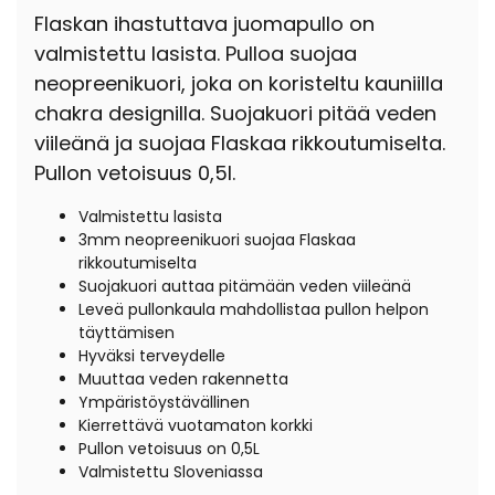
Flaskan ihastuttava juomapullo on
valmistettu lasista. Pulloa suojaa
neopreenikuori, joka on koristeltu kauniilla
chakra designilla. Suojakuori pitää veden
viileänä ja suojaa Flaskaa rikkoutumiselta.
Pullon vetoisuus 0,5l.
Valmistettu lasista
3mm neopreenikuori suojaa Flaskaa
rikkoutumiselta
Suojakuori auttaa pitämään veden viileänä
Leveä pullonkaula mahdollistaa pullon helpon
täyttämisen
Hyväksi terveydelle
Muuttaa veden rakennetta
Ympäristöystävällinen
Kierrettävä vuotamaton korkki
Pullon vetoisuus on 0,5L
Valmistettu Sloveniassa