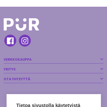
VERKKOKAUPPA
YRITYS
OTA YHTEYTTÄ
Tietoa sivustolla käytetyistä