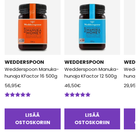
WEDDERSPOON
WEDDERSPOON
WED
Wedderspoon Manuka-
Wedderspoon Manuka-
Wedd
hunaja KFactor 16 500g
hunaja KFactor 12 500g
hunaj
56,95
€
46,50
€
29,95
Arvostelu
Arvostelu
tuotteesta:
tuotteesta:
5.00
/ 5
5.00
/ 5
LISÄÄ
LISÄÄ
OSTOSKORIIN
OSTOSKORIIN
O