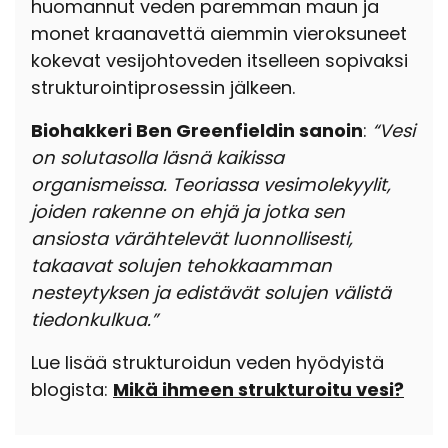
huomannut veden paremman maun ja
monet kraanavettä aiemmin vieroksuneet
kokevat vesijohtoveden itselleen sopivaksi
strukturointiprosessin jälkeen.
Biohakkeri Ben Greenfieldin sanoin
:
“Vesi
on solutasolla läsnä kaikissa
organismeissa. Teoriassa vesimolekyylit,
joiden rakenne on ehjä ja jotka sen
ansiosta värähtelevät luonnollisesti,
takaavat solujen tehokkaamman
nesteytyksen ja edistävät solujen välistä
tiedonkulkua.”
Lue lisää strukturoidun veden hyödyistä
blogista:
Mikä ihmeen strukturoitu vesi?