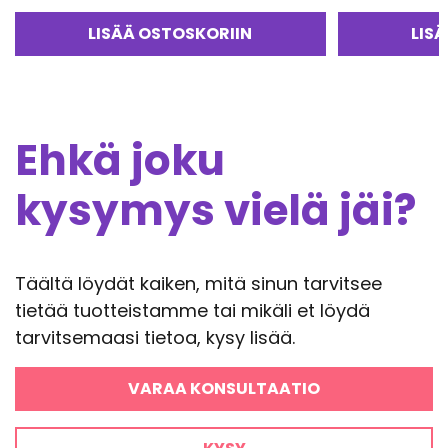
tuotteesta:
Arvostelu
5.00
/ 5
tuotteesta:
LISÄÄ OSTOSKORIIN
LIS
4.50
/ 5
Ehkä joku
kysymys vielä jäi?
Täältä löydät kaiken, mitä sinun tarvitsee
tietää tuotteistamme tai mikäli et löydä
tarvitsemaasi tietoa, kysy lisää.
VARAA KONSULTAATIO