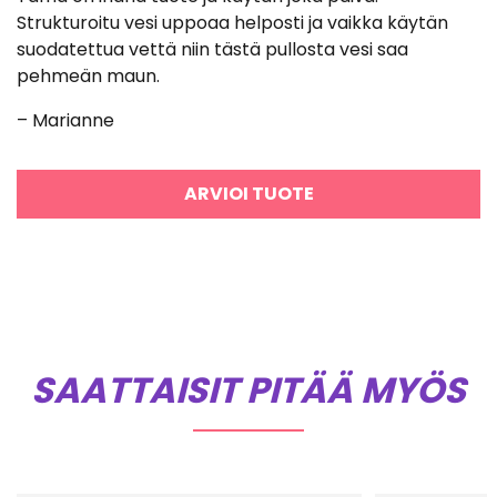
tuotteesta:
Strukturoitu vesi uppoaa helposti ja vaikka käytän
5
/ 5
suodatettua vettä niin tästä pullosta vesi saa
pehmeän maun.
– Marianne
ARVIOI TUOTE
SAATTAISIT PITÄÄ MYÖS