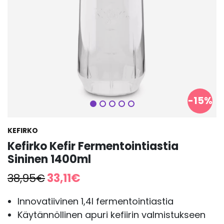
Seuraava
-15%
KEFIRKO
Kefirko Kefir Fermentointiastia
Sininen 1400ml
Alkuperäinen
Nykyinen
38,95
€
33,11
€
hinta
hinta
oli:
on:
Innovatiivinen 1,4l fermentointiastia
38,95€.
33,11€.
Käytännöllinen apuri kefiirin valmistukseen