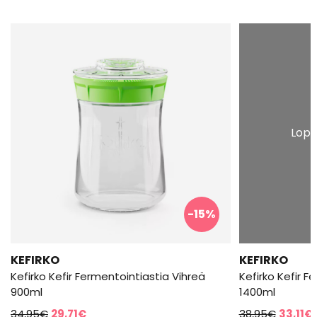
Lopp
-15%
KEFIRKO
KEFIRKO
Kefirko Kefir Fermentointiastia Vihreä
Kefirko Kefir F
900ml
1400ml
Alkuperäinen
Nykyinen
Alkupe
34,95
€
29,71
€
38,95
€
33,11
€