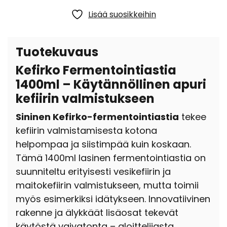
Lisää suosikkeihin
Tuotekuvaus
Kefirko Fermentointiastia
1400ml – Käytännöllinen apuri
kefiirin valmistukseen
Sininen Kefirko-fermentointiastia
tekee
kefiirin valmistamisesta kotona
helpompaa ja siistimpää kuin koskaan.
Tämä 1400ml lasinen fermentointiastia on
suunniteltu erityisesti vesikefiirin ja
maitokefiirin valmistukseen,
mutta toimii
myös esimerkiksi idätykseen.
Innovatiivinen
rakenne ja älykkäät lisäosat tekevät
käytöstä vaivatonta – aloittelijasta