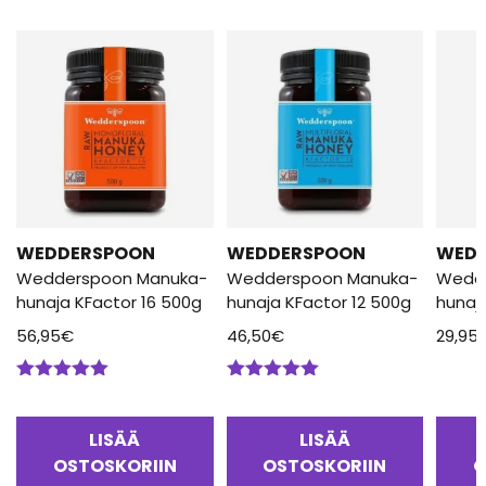
WEDDERSPOON
WEDDERSPOON
WED
Wedderspoon Manuka-
Wedderspoon Manuka-
Wedd
hunaja KFactor 16 500g
hunaja KFactor 12 500g
hunaj
56,95
€
46,50
€
29,95
Arvostelu
Arvostelu
tuotteesta:
tuotteesta:
5.00
/ 5
5.00
/ 5
LISÄÄ
LISÄÄ
OSTOSKORIIN
OSTOSKORIIN
O