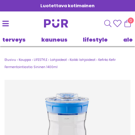
Luotettava kotimainen
0
terveys
kauneus
lifestyle
ale
Etusivu
›
Kauppa
›
LIFESTYLE
›
Lahjaideat
›
Kaikki lahjaideat
›
Kefirko Kefir
Fermentointiastia Sininen 1400ml