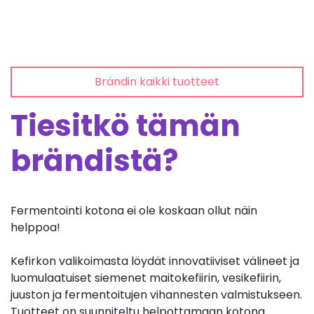
Brändin kaikki tuotteet
Tiesitkö tämän
brändistä?
Fermentointi kotona ei ole koskaan ollut näin
helppoa!
Kefirkon valikoimasta löydät innovatiiviset välineet ja
luomulaatuiset siemenet maitokefiirin, vesikefiirin,
juuston ja fermentoitujen vihannesten valmistukseen.
Tuotteet on suunniteltu helpottamaan kotona