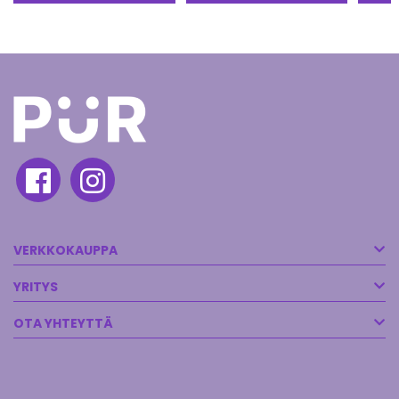
VERKKOKAUPPA
YRITYS
OTA YHTEYTTÄ