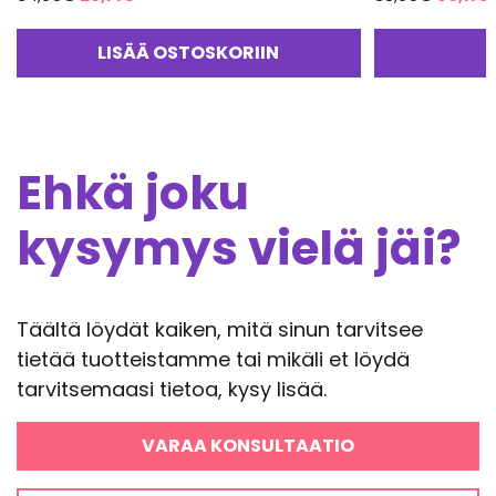
hinta
hinta
hinta
oli:
on:
oli:
LISÄÄ OSTOSKORIIN
34,95€.
29,71€.
38,95€
3
Ehkä joku
kysymys vielä jäi?
Täältä löydät kaiken, mitä sinun tarvitsee
tietää tuotteistamme tai mikäli et löydä
tarvitsemaasi tietoa, kysy lisää.
VARAA KONSULTAATIO