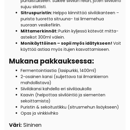
puhdistukseen. Sulkee siivilän reiän, joten siivilöinti
sujuu siististi.
Sitruspuristin:
Helppo kiinnittää siiviläkanteen –
purista tuoretta sitruuna- tai limemehua
suoraan vesikefiiriin.
Mittamerkinnät:
Purkin kyljessä kätevät mitta-
asteikot 300ml välein.
Monikäyttöinen – sopii myös idätykseen!
Voit
käyttää astiaa myös itujen kasvattamiseen.
Mukana pakkauksessa:
Fermentointiastia (lasipurkki, 1400ml)
2-osainen kansi (suljettava tai ilmankierron
mahdollistava)
Siiviläkansi kahdella eri siiviläaukolla
Kaavin (helpottaa siivilöintiä ja siementen
sekoittamista)
Puristin & sekoitustikku (sitrusmehun lisäykseen)
Opas ja vinkkivihko
Väri:
Sininen