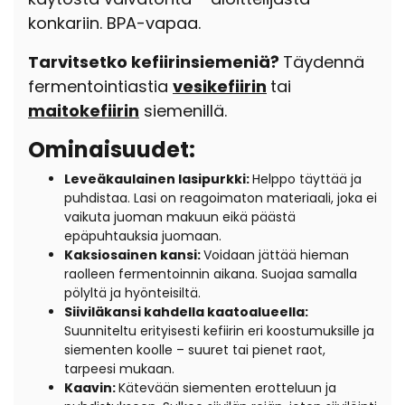
konkariin. BPA-vapaa.
Tarvitsetko kefiirinsiemeniä?
Täydennä
fermentointiastia
vesikefiirin
tai
maitokefiirin
siemenillä.
Ominaisuudet:
Leveäkaulainen lasipurkki:
Helppo täyttää ja
puhdistaa. Lasi on reagoimaton materiaali, joka ei
vaikuta juoman makuun eikä päästä
epäpuhtauksia juomaan.
Kaksiosainen kansi:
Voidaan jättää hieman
raolleen fermentoinnin aikana. Suojaa samalla
pölyltä ja hyönteisiltä.
Siiviläkansi kahdella kaatoalueella:
Suunniteltu erityisesti kefiirin eri koostumuksille ja
siementen koolle – suuret tai pienet raot,
tarpeesi mukaan.
Kaavin:
Kätevään siementen erotteluun ja