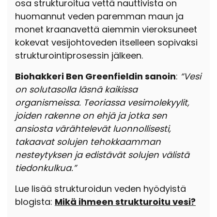
osa strukturoitua vettä nauttivista on
huomannut veden paremman maun ja
monet kraanavettä aiemmin vieroksuneet
kokevat vesijohtoveden itselleen sopivaksi
strukturointiprosessin jälkeen.
Biohakkeri Ben Greenfieldin sanoin
:
“Vesi
on solutasolla läsnä kaikissa
organismeissa. Teoriassa vesimolekyylit,
joiden rakenne on ehjä ja jotka sen
ansiosta värähtelevät luonnollisesti,
takaavat solujen tehokkaamman
nesteytyksen ja edistävät solujen välistä
tiedonkulkua.”
Lue lisää strukturoidun veden hyödyistä
blogista:
Mikä ihmeen strukturoitu vesi?