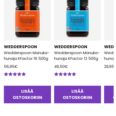
WEDDERSPOON
WEDDERSPOON
WED
Wedderspoon Manuka-
Wedderspoon Manuka-
Wedd
hunaja KFactor 16 500g
hunaja KFactor 12 500g
hunaj
56,95
€
46,50
€
29,95
Arvostelu
Arvostelu
tuotteesta:
tuotteesta:
5.00
/ 5
5.00
/ 5
LISÄÄ
LISÄÄ
OSTOSKORIIN
OSTOSKORIIN
O