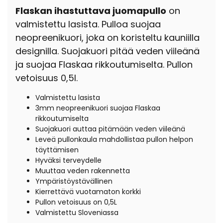
Flaskan ihastuttava juomapullo
on
valmistettu lasista. Pulloa suojaa
neopreenikuori, joka on koristeltu kauniilla
designilla. Suojakuori pitää veden viileänä
ja suojaa Flaskaa rikkoutumiselta. Pullon
vetoisuus 0,5l.
Valmistettu lasista
3mm neopreenikuori suojaa Flaskaa
rikkoutumiselta
Suojakuori auttaa pitämään veden viileänä
Leveä pullonkaula mahdollistaa pullon helpon
täyttämisen
Hyväksi terveydelle
Muuttaa veden rakennetta
Ympäristöystävällinen
Kierrettävä vuotamaton korkki
Pullon vetoisuus on 0,5L
Valmistettu Sloveniassa