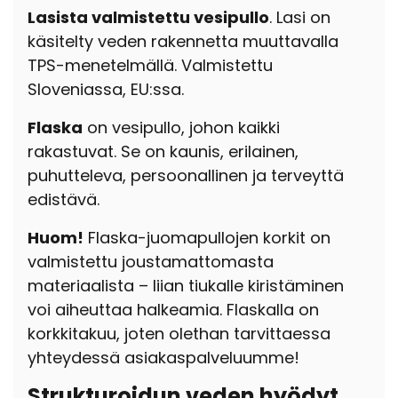
Lasista valmistettu vesipullo
. Lasi on
käsitelty veden rakennetta muuttavalla
TPS-menetelmällä. Valmistettu
Sloveniassa, EU:ssa.
Flaska
on vesipullo, johon kaikki
rakastuvat. Se on kaunis, erilainen,
puhutteleva, persoonallinen ja terveyttä
edistävä.
Huom!
Flaska-juomapullojen korkit on
valmistettu joustamattomasta
materiaalista – liian tiukalle kiristäminen
voi aiheuttaa halkeamia. Flaskalla on
korkkitakuu, joten olethan tarvittaessa
yhteydessä asiakaspalveluumme!
Strukturoidun veden hyödyt