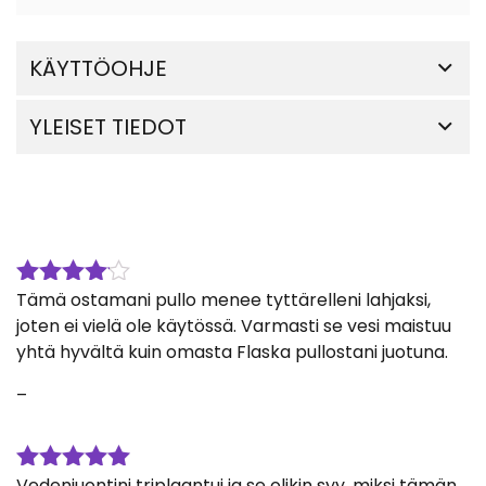
KÄYTTÖOHJE
YLEISET TIEDOT
Tämä ostamani pullo menee tyttärelleni lahjaksi,
Arvostelu
tuotteesta:
joten ei vielä ole käytössä. Varmasti se vesi maistuu
4
/ 5
yhtä hyvältä kuin omasta Flaska pullostani juotuna.
–
Vedenjuontini triplaantui ja se olikin syy, miksi tämän