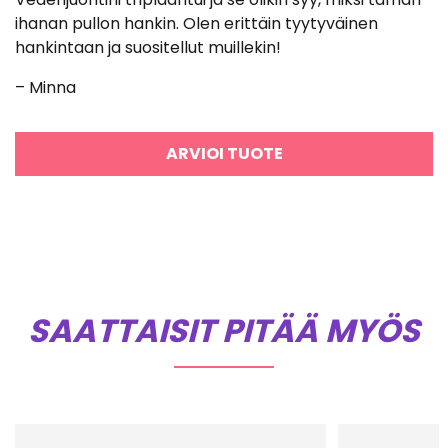
Arvostelu
tuotteesta:
ihanan pullon hankin. Olen erittäin tyytyväinen
5
/ 5
hankintaan ja suositellut muillekin!
– Minna
ARVIOI TUOTE
SAATTAISIT PITÄÄ MYÖS