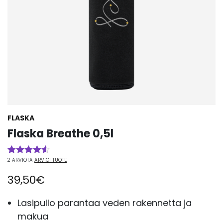
FLASKA
Flaska Breathe 0,5l
2
ARVIOTA
ARVIOI TUOTE
Arvio
2
4.50
5:stä
39,50
€
perustuen
asiakkaan
arvotukseen.
Lasipullo parantaa veden rakennetta ja
makua