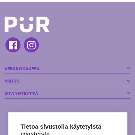
VERKKOKAUPPA
YRITYS
OTA YHTEYTTÄ
Tietoa sivustolla käytetyistä
evästeistä