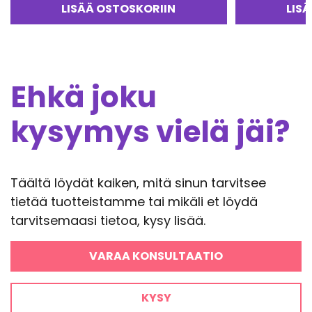
4.67
/ 5
tuotteesta:
LISÄÄ OSTOSKORIIN
LIS
4.50
/ 5
Ehkä joku
kysymys vielä jäi?
Täältä löydät kaiken, mitä sinun tarvitsee
tietää tuotteistamme tai mikäli et löydä
tarvitsemaasi tietoa, kysy lisää.
VARAA KONSULTAATIO
KYSY