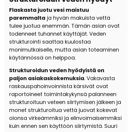
Flaskasta juotu vesi maistuu
paremmalta
ja hyvän makuista vettä
tulee juotua enemmän. Tämän asian ovat
todenneet tuhannet käyttäjät. Veden
strukturointi saattaa kuulostaa
monimutkaiselle, mutta asian toteaminen
käytännössä on helppoa.
Strukturoidun veden hyödyistä on
paljon asiakaskokemuksia
. Vakavasta
raskauspahoinvoinnista kärsivät ovat
raportoineet toimintakykynsä palanneen
strukturoituun veteen siirtymisen jälkeen ja
monet strukturoitua vettä juovat kokevat
olonsa virkeämmiksi ja elinvoimaisemmiksi
kuin ennen sen käyttöön siirtymistä. Suuri