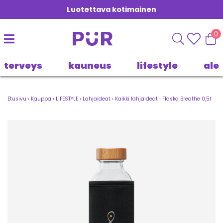
Luotettava kotimainen
0
terveys
kauneus
lifestyle
ale
Etusivu
›
Kauppa
›
LIFESTYLE
›
Lahjaideat
›
Kaikki lahjaideat
›
Flaska Breathe 0,5l