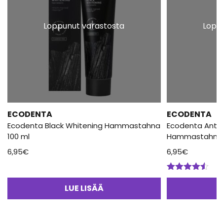
Loppunut varastosta
Lopp
ECODENTA
ECODENTA
Ecodenta Black Whitening Hammastahna
Ecodenta Anti
100 ml
Hammastahna 
6,95
€
6,95
€
Arvostelu
tuotteesta:
LUE LISÄÄ
4.50
/ 5