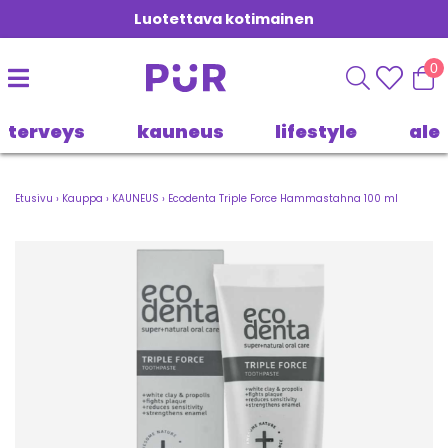
Luotettava kotimainen
0
terveys
kauneus
lifestyle
ale
Etusivu
›
Kauppa
›
KAUNEUS
›
Ecodenta Triple Force Hammastahna 100 ml