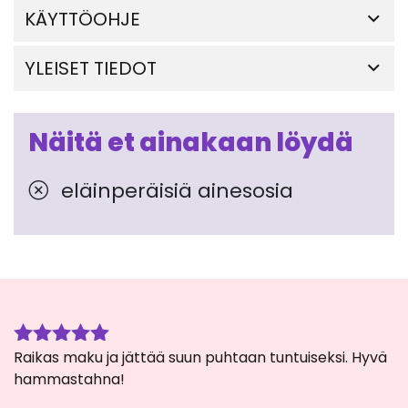
KÄYTTÖOHJE
YLEISET TIEDOT
Näitä et ainakaan löydä
eläinperäisiä ainesosia
Raikas maku ja jättää suun puhtaan tuntuiseksi. Hyvä
Arvostelu
tuotteesta:
hammastahna!
5
/ 5