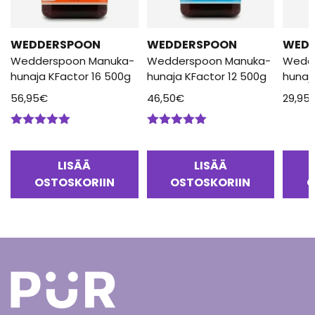
WEDDERSPOON
WEDDERSPOON
WED
Wedderspoon Manuka-
Wedderspoon Manuka-
Wedd
hunaja KFactor 16 500g
hunaja KFactor 12 500g
hunaj
56,95
€
46,50
€
29,95
Arvostelu
Arvostelu
tuotteesta:
tuotteesta:
5.00
/ 5
5.00
/ 5
LISÄÄ
LISÄÄ
OSTOSKORIIN
OSTOSKORIIN
O