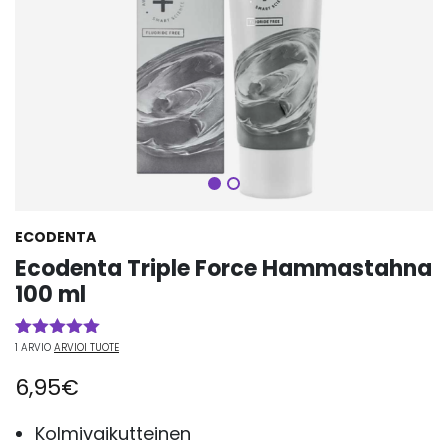
Seuraava
ECODENTA
Ecodenta Triple Force Hammastahna
100 ml
1
ARVIO
ARVIOI TUOTE
Arvio
1
5.00
5:stä
6,95
€
perustuen
asiakkaan
arvotukseen.
Kolmivaikutteinen