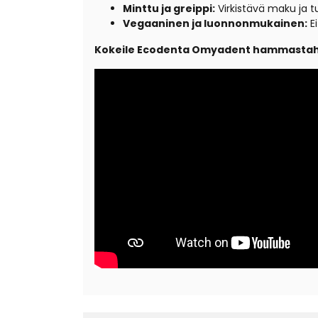
Minttu ja greippi:
Virkistävä maku ja t
Vegaaninen ja luonnonmukainen:
Ei
Kokeile Ecodenta Omyadent hammastahnaa