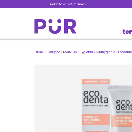
Luotettava kotimainen
te
Etusivu
›
Kauppa
›
KAUNEUS
›
Hygienia
›
Suuhygienia
›
Ecodent