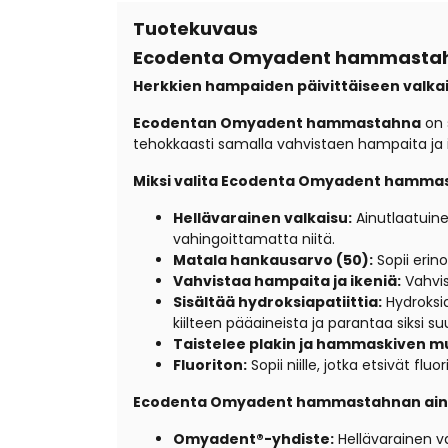
Tuotekuvaus
Ecodenta Omyadent hammastahn
Herkkien hampaiden päivittäiseen valka
Ecodentan Omyadent hammastahna
on s
tehokkaasti samalla vahvistaen hampaita ja i
Miksi valita Ecodenta Omyadent hamma
Hellävarainen valkaisu:
Ainutlaatuin
vahingoittamatta niitä.
Matala hankausarvo (50):
Sopii erin
Vahvistaa hampaita ja ikeniä:
V
ahvi
Sisältää hydroksiapatiittia:
Hydroksia
kiilteen pääaineista ja parantaa siksi su
Taistelee plakin ja hammaskiven 
Fluoriton:
Sopii niille,
jotka etsivät flu
Ecodenta Omyadent hammastahnan ainu
Omyadent®-yhdiste:
Hellävarainen va