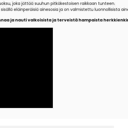
uoksu,
joka jättää suuhun pitkäkestoisen raikkaan tunteen.
 sisällä eläinperäisiä ainesosia ja on valmistettu luonnollisista ain
 ja nauti valkoisista ja terveistä hampaista herkkienki