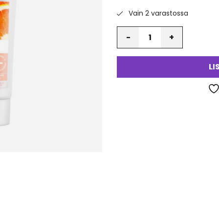
Vain 2 varastossa
Määrä
LI