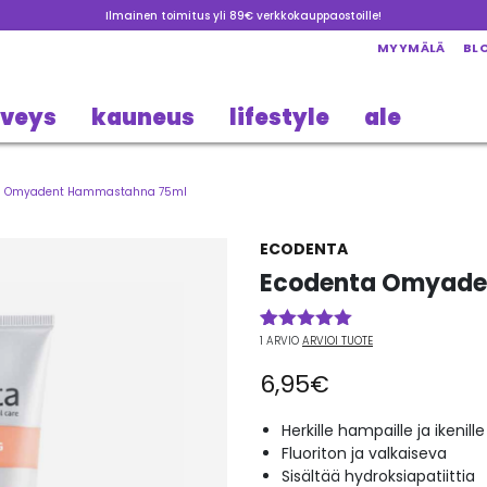
Ilmainen toimitus yli 89€ verkkokauppaostoille!
MYYMÄLÄ
BL
rveys
kauneus
lifestyle
ale
a Omyadent Hammastahna 75ml
ECODENTA
Ecodenta Omyade
1
ARVIO
ARVIOI TUOTE
Arvio
1
5.00
5:stä
6,95
€
perustuen
asiakkaan
arvotukseen.
Herkille hampaille ja ikenille
Fluoriton ja valkaiseva
Sisältää hydroksiapatiittia