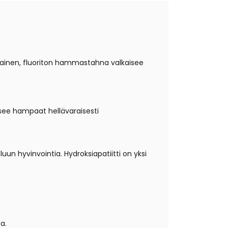
ainen,
fluoriton hammastahna valkaisee
see hampaat hellävaraisesti
luun hyvinvointia. Hydroksiapatiitti on yksi
a.