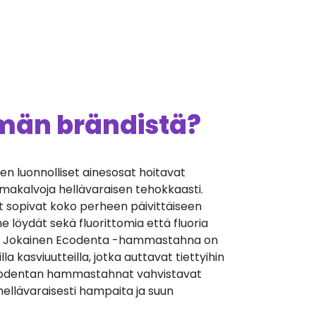
ämän brändistä?
 luonnolliset ainesosat hoitavat
imakalvoja hellävaraisen tehokkaasti.
opivat koko perheen päivittäiseen
löydät sekä fluorittomia että fluoria
a. Jokainen Ecodenta -hammastahna on
lla kasviuutteilla, jotka auttavat tiettyihin
Ecodentan hammastahnat vahvistavat
hellävaraisesti hampaita ja suun