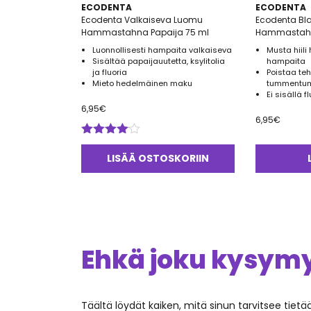
ECODENTA
ECODENTA
Ecodenta Valkaiseva Luomu
Ecodenta Bl
Hammastahna Papaija 75 ml
Hammastahn
Luonnollisesti hampaita valkaiseva
Musta hiili
Sisältää papaijauutetta, ksylitolia
hampaita
ja fluoria
Poistaa teh
Mieto hedelmäinen maku
tummentu
Ei sisällä f
6,95
€
6,95
€
Arvostelu
tuotteesta:
LISÄÄ OSTOSKORIIN
4.00
/ 5
Ehkä joku kysymys
Täältä löydät kaiken, mitä sinun tarvitsee tiet