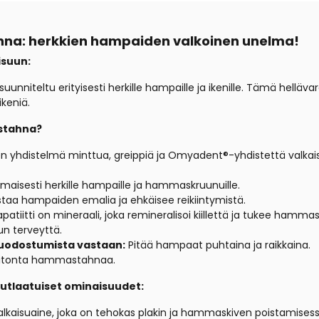
a: herkkien hampaiden valkoinen unelma!
isuun:
uunniteltu erityisesti herkille hampaille ja ikenille.
Tämä hellävar
keniä.
stahna?
en yhdistelmä minttua,
greippiä ja Omyadent®-yhdistettä valkai
omaisesti herkille hampaille ja hammaskruunuille.
staa hampaiden emalia ja ehkäisee reikiintymistä.
patiitti on mineraali, joka remineralisoi kiillettä ja tukee hammas
un terveyttä.
muodostumista vastaan:
Pitää hampaat puhtaina ja raikkaina.
oritonta hammastahnaa.
tlaatuiset ominaisuudet:
lkaisuaine,
joka on tehokas plakin ja hammaskiven poistamisess