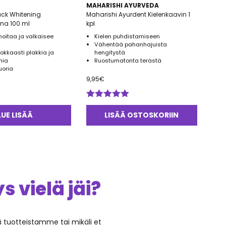
MAHARISHI AYURVEDA
ack Whitening
Maharishi Ayurdent Kielenkaavin 1
a 100 ml
kpl
 hoitaa ja valkaisee
Kielen puhdistamiseen
Vähentää pahanhajuista
okkaasti plakkia ja
hengitystä
mia
Ruostumatonta terästä
luoria
9,95
€
Arvostelu
tuotteesta:
LUE LISÄÄ
LISÄÄ OSTOSKORIIN
5.00
/ 5
 vielä jäi?
ää tuotteistamme tai mikäli et