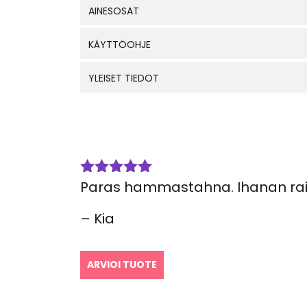
AINESOSAT
KÄYTTÖOHJE
YLEISET TIEDOT
Paras hammastahna. Ihanan rai
Arvostelu
tuotteesta:
5
/ 5
– Kia
ARVIOI TUOTE