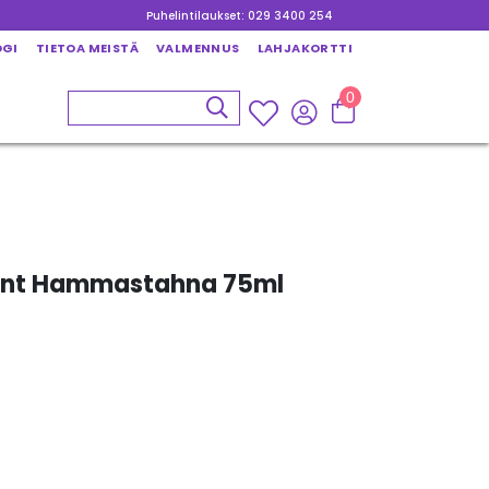
Puhelintilaukset: 029 3400 254
OGI
TIETOA MEISTÄ
VALMENNUS
LAHJAKORTTI
0
nt Hammastahna 75ml