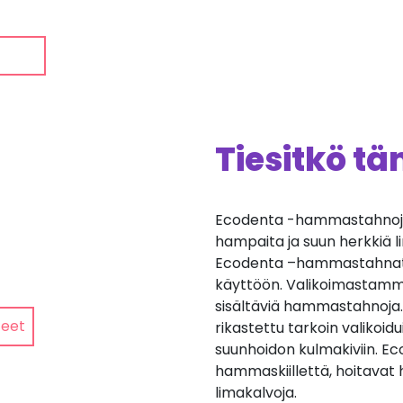
Tiesitkö t
Ecodenta -hammastahnojen
hampaita ja suun herkkiä l
Ecodenta –hammastahnat s
käyttöön. Valikoimastamme 
sisältäviä hammastahnoj
teet
rikastettu tarkoin valikoidui
suunhoidon kulmakiviin. 
hammaskiillettä, hoitavat 
limakalvoja.