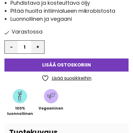
arvotukseen.
Puhdistava ja kosteuttava öljy
Pitää huolta intiimialueen mikrobistosta
Luonnollinen ja vegaani
Varastossa
Määrä
LISÄÄ OSTOSKORIIN
Lisää suosikkeihin
100%
Vegaaninen
luonnollinen
Tuotekuvaus