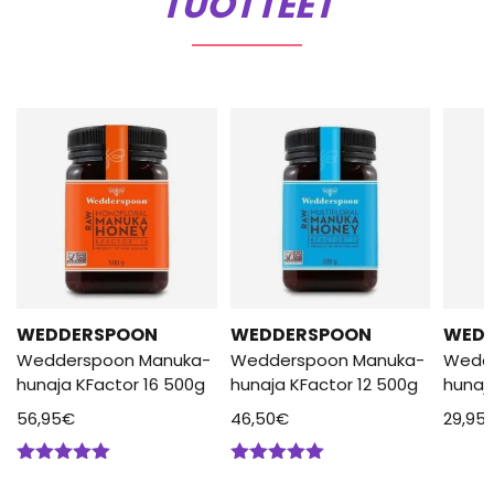
TUOTTEET
WEDDERSPOON
WEDDERSPOON
WED
Wedderspoon Manuka-
Wedderspoon Manuka-
Wedd
hunaja KFactor 16 500g
hunaja KFactor 12 500g
hunaj
56,95
€
46,50
€
29,95
Arvostelu
Arvostelu
tuotteesta:
tuotteesta: