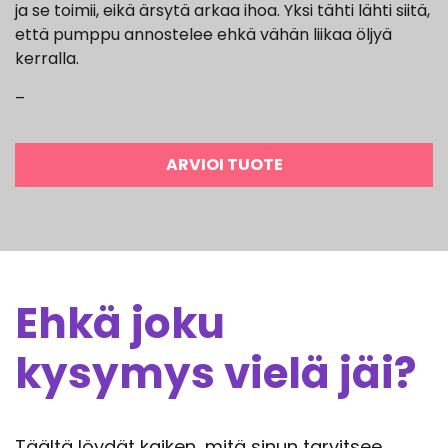
ja se toimii, eikä ärsytä arkaa ihoa. Yksi tähti lähti siitä,
että pumppu annostelee ehkä vähän liikaa öljyä
kerralla.
–
ARVIOI TUOTE
Ehkä joku
kysymys vielä jäi?
Täältä löydät kaiken, mitä sinun tarvitsee