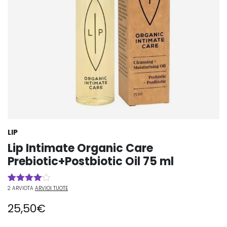
LIP
Lip Intimate Organic Care
Prebiotic+Postbiotic Oil 75 ml
2
ARVIOTA
ARVIOI TUOTE
Arvio
2
4.00
25,50
€
5:stä
perustuen
asiakkaan