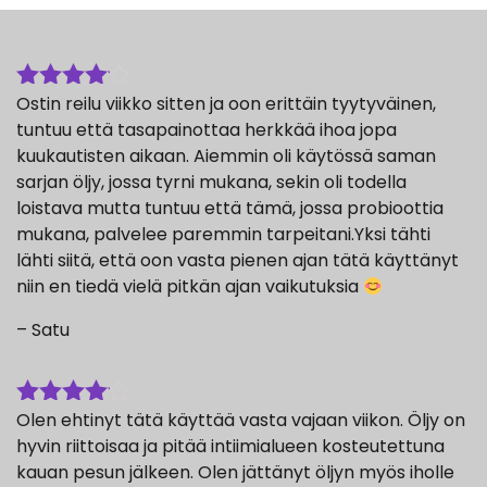
Ostin reilu viikko sitten ja oon erittäin tyytyväinen,
Arvostelu
tuotteesta:
tuntuu että tasapainottaa herkkää ihoa jopa
4
/ 5
kuukautisten aikaan. Aiemmin oli käytössä saman
sarjan öljy, jossa tyrni mukana, sekin oli todella
loistava mutta tuntuu että tämä, jossa probioottia
mukana, palvelee paremmin tarpeitani.Yksi tähti
lähti siitä, että oon vasta pienen ajan tätä käyttänyt
niin en tiedä vielä pitkän ajan vaikutuksia
– Satu
Olen ehtinyt tätä käyttää vasta vajaan viikon. Öljy on
Arvostelu
tuotteesta:
hyvin riittoisaa ja pitää intiimialueen kosteutettuna
4
/ 5
kauan pesun jälkeen. Olen jättänyt öljyn myös iholle