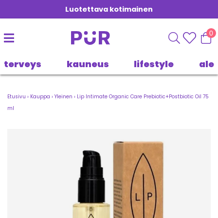
Luotettava kotimainen
0
terveys
kauneus
lifestyle
ale
Etusivu
›
Kauppa
›
Yleinen
›
Lip Intimate Organic Care Prebiotic+Postbiotic Oil 75
ml