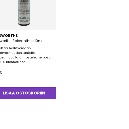
NSWORTHS
worths Scleranthus 10ml
uttaa hallitsemaan
pävarmuuden tunteita
ipetin avulla annostelet helposti
00% luonnollinen
€
LISÄÄ OSTOSKORIIN