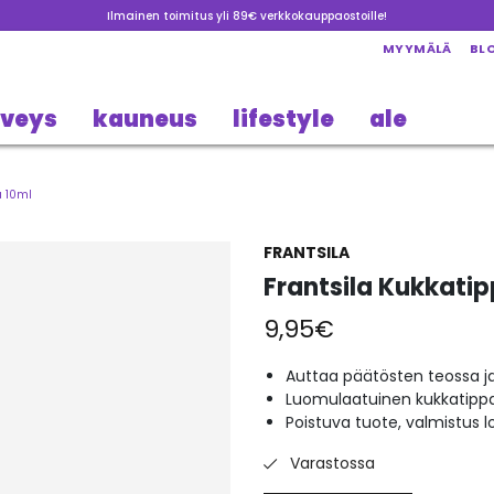
Ilmainen toimitus yli 89€ verkkokauppaostoille!
MYYMÄLÄ
BL
rveys
kauneus
lifestyle
ale
a 10ml
FRANTSILA
Frantsila Kukkati
9,95
€
Auttaa päätösten teossa 
Luomulaatuinen kukkatipp
Poistuva tuote, valmistus l
Varastossa