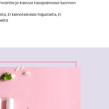
invointia ja kasvua tasapainossa luonnon
ta, EI keinotekoisia hajusteita, EI
neita