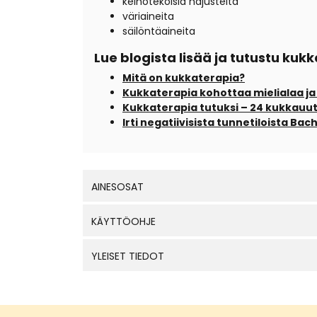
keinotekoisia hajusteita
väriaineita
säilöntäaineita
Lue blogista lisää ja tutustu ku
Mitä on kukkaterapia?
Kukkaterapia kohottaa mielialaa ja
Kukkaterapia tutuksi – 24 kukkauu
Irti negatiivisista tunnetiloista Ba
AINESOSAT
KÄYTTÖOHJE
YLEISET TIEDOT