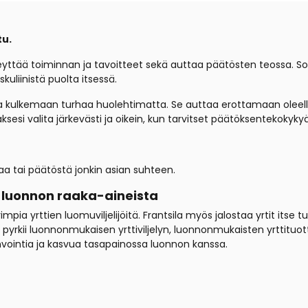
tu.
yttää toiminnan ja tavoitteet sekä auttaa päätösten teossa. Sop
uliinistä puolta itsessä.
aa kulkemaan turhaa huolehtimatta. Se auttaa erottamaan oleell
sesi valita järkevästi ja oikein, kun tarvitset päätöksentekoky
aa tai päätöstä jonkin asian suhteen.
a luonnon raaka-aineista
ia yrttien luomuviljelijöitä. Frantsila myös jalostaa yrtit itse tuo
la pyrkii luonnonmukaisen yrttiviljelyn, luonnonmukaisten yrttit
invointia ja kasvua tasapainossa luonnon kanssa.