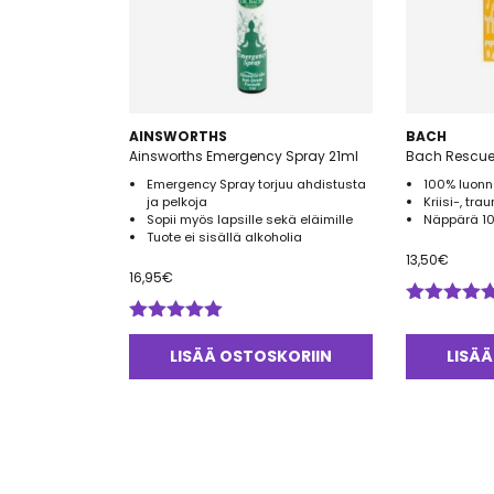
AINSWORTHS
BACH
Ainsworths Emergency Spray 21ml
Bach Rescue
Emergency Spray torjuu ahdistusta
100% luonno
ja pelkoja
Kriisi-, tra
Sopii myös lapsille sekä eläimille
Näppärä 10
Tuote ei sisällä alkoholia
13,50
€
16,95
€
Arvostelu
Arvostelu
tuotteesta:
tuotteesta:
5.00
/ 5
LISÄÄ OSTOSKORIIN
LISÄÄ
5.00
/ 5