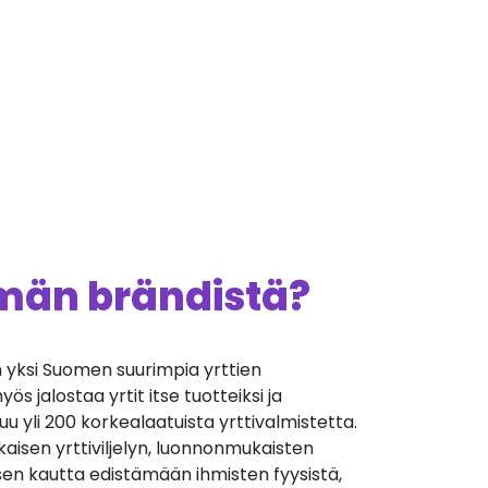
ämän brändistä?
on yksi Suomen suurimpia yrttien
myös jalostaa yrtit itse tuotteiksi ja
uu yli 200 korkealaatuista yrttivalmistetta.
kaisen yrttiviljelyn, luonnonmukaisten
ksen kautta edistämään ihmisten fyysistä,