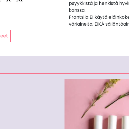
psyykkistä ja henkistä hyv
kanssa.
Frantsila EI käytä eläinkokei
väriaineita, EIKÄ säilöntäai
teet