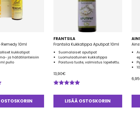
FRANTSILA
AI
 Remedy 10ml
Frantsila Kukkatippa Aputipat 10ml
Ains
lliset kukkatipat
Suomalaiset aputipat
A
uma- ja hätätilanteisiin
Luomulaatuinen kukkatippa
e
ml pullo
Poistuva tuote, valmistus lopetettu.
P
1
13,90
€
6,95
Arvostelu
tuotteesta:
5.00
/ 5
 OSTOSKORIIN
LISÄÄ OSTOSKORIIN