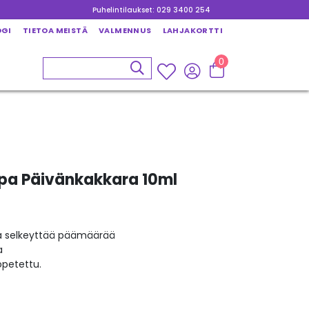
Puhelintilaukset: 029 3400 254
OGI
TIETOA MEISTÄ
VALMENNUS
LAHJAKORTTI
0
ppa Päivänkakkara 10ml
ja selkeyttää päämäärää
a
opetettu.