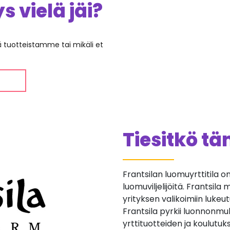
 vielä jäi?
ää tuotteistamme tai mikäli et
Tiesitkö t
Frantsilan luomuyrttitila 
luomuviljelijöitä. Frantsila 
yrityksen valikoimiin lukeut
Frantsila pyrkii luonnonmu
yrttituotteiden ja koulutu