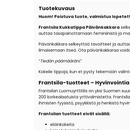
Tuotekuvaus
Huom! Poistuva tuote, valmistus lopetet
Frantsila Kukkatippa Päivänkakkara
selke
auttaa tasapainottamaan feminiinistä ja mask
Päivänkakkara selkeyttää tavoitteet ja autt
ilmaisemaan itseä. Ota päivänkakkaraa voidak
”
Tiedän päämääräni.
”
Kokeile tippoja, kun et pysty tekemään valint
Frantsila-tuotteet – Hyvinvointi
Frantsilan Luomuyrttitila on yksi Suomen suurimp
200 korkealaatuista yrttivalmistetta. Frantsi
ihmisten fyysistä, psyykkistä ja henkistä hyv
Frantsilan tuotteet eivät sisällä:
eläinkokeita