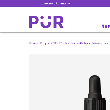
Luotettava kotimainen
te
Etusivu
›
Kauppa
›
TERVEYS
›
Frantsila Kukkatippa Päivänkakkar