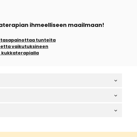
kkaterapian ihmeelliseen maailmaan!
 tasapainottaa tunteita
tetta vaikutuksineen
ch kukkaterapialla