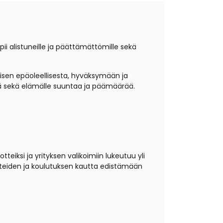
ii alistuneille ja päättämättömille sekä
isen epäoleellisesta, hyväksymään ja
kyä sekä elämälle suuntaa ja päämäärää.
tteiksi ja yrityksen valikoimiin lukeutuu yli
uotteiden ja koulutuksen kautta edistämään