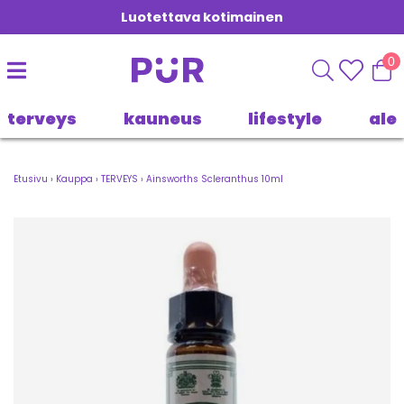
Luotettava kotimainen
0
terveys
kauneus
lifestyle
ale
Etusivu
›
Kauppa
›
TERVEYS
›
Ainsworths Scleranthus 10ml