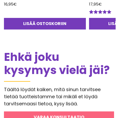
16,95
€
17,95
€
Arvostelu
tuotteesta:
LISÄÄ OSTOSKORIIN
LIS
5.00
/ 5
Ehkä joku
kysymys vielä jäi?
Täältä löydät kaiken, mitä sinun tarvitsee
tietää tuotteistamme tai mikäli et löydä
tarvitsemaasi tietoa, kysy lisää.
VARAA KONSULTAATIO