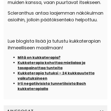
muiden kanssa, vaan puurtavat itsekseen.
Scleranthus antaa laajemman näkökulman
asioihin, jolloin päätöksenteko helpottuu.
Lue blogista lisää ja tutustu kukkaterapian
ihmeelliseen maailmaan!
Mitä on kukkaterapia?
Kukkaterapia kohottaa mielialaa ja
tasapainottaa tunteita
Kukkaterapia tutuksi – 24 kukkauutetta
vaikutuksineen
Irti negatiivisista tunnetiloista Bach
kukkaterapialla