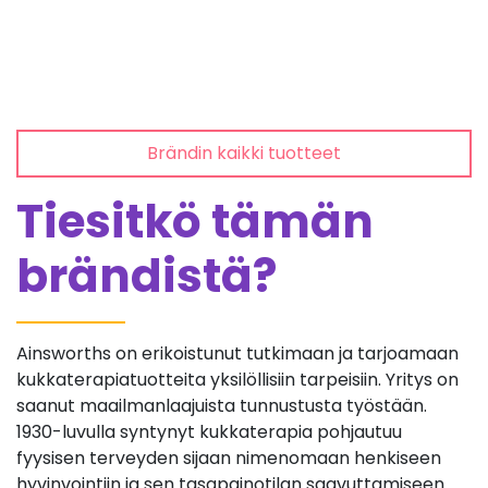
Brändin kaikki tuotteet
Tiesitkö tämän
brändistä?
Ainsworths on erikoistunut tutkimaan ja tarjoamaan
kukkaterapiatuotteita yksilöllisiin tarpeisiin. Yritys on
saanut maailmanlaajuista tunnustusta työstään.
1930-luvulla syntynyt kukkaterapia pohjautuu
fyysisen terveyden sijaan nimenomaan henkiseen
hyvinvointiin ja sen tasapainotilan saavuttamiseen.