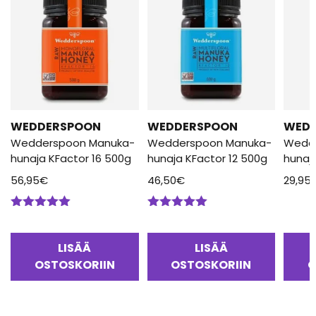
WEDDERSPOON
WEDDERSPOON
WED
Wedderspoon Manuka-
Wedderspoon Manuka-
Wedd
hunaja KFactor 16 500g
hunaja KFactor 12 500g
hunaj
56,95
€
46,50
€
29,95
Arvostelu
Arvostelu
tuotteesta:
tuotteesta:
5.00
/ 5
5.00
/ 5
LISÄÄ
LISÄÄ
OSTOSKORIIN
OSTOSKORIIN
O