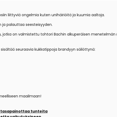
osiin liittyviä ongelmia kuten unihäiriöitä ja kuumia aaltoja.
n ja palauttaa seesteisyyden.
n, jotka on valmistettu tohtori Bachin alkuperäisen menetelmän
 sisältää seuraavia kukkatippoja brandyyn säilöttynä:
ihmeelliseen maailmaan!
 tasapainottaa tunteita
tetta vaikutuksineen