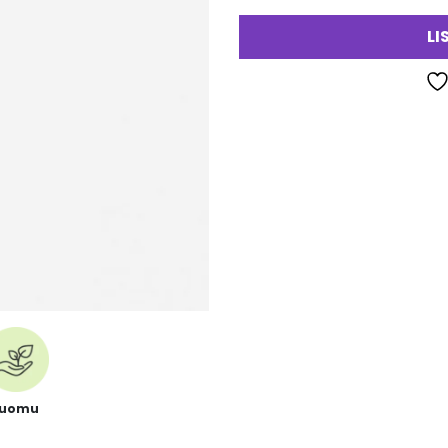
LI
Luomu