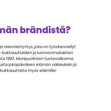
ämän brändistä?
 ja visionääriyritys, joka on työskennellyt
ch-kukkauutteiden ja luonnonmukaisten
sta 1993. Monipuolinten tuotevalikoima
usta jokapäiväisen elämän vaikeuksiin ja
y kukkauutteita myös eläimille!