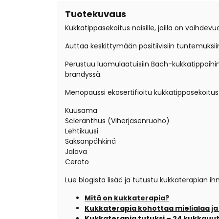
Tuotekuvaus
Kukkatippasekoitus naisille, joilla on vaihdevu
Auttaa keskittymään positiivisiin tuntemuksii
Perustuu luomulaatuisiin Bach-kukkatippoihi
brandyssä.
Menopaussi ekosertifioitu kukkatippasekoitus
Kuusama
Scleranthus (Viherjäsenruoho)
Lehtikuusi
Saksanpähkinä
Jalava
Cerato
Lue blogista lisää ja tutustu kukkaterapian 
Mitä on kukkaterapia?
Kukkaterapia kohottaa mielialaa ja
Kukkaterapia tutuksi – 24 kukkauu