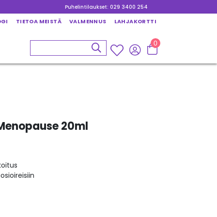
Puhelintilaukset: 029 3400 254
OGI
TIETOA MEISTÄ
VALMENNUS
LAHJAKORTTI
0
t Menopause 20ml
koitus
sioireisiin