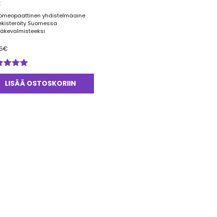
t
omeopaattinen yhdistelmäaine
ekisteröity Suomessa
ääkevalmisteeksi
5
€
ostelu
tteesta:
LISÄÄ OSTOSKORIIN
0
/ 5