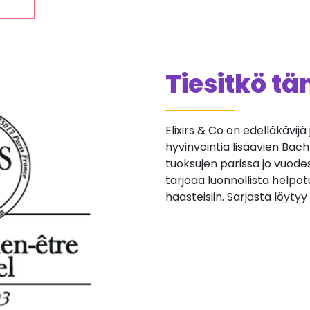
Tiesitkö t
Elixirs & Co on edelläkävijä
hyvinvointia lisäävien Ba
tuoksujen parissa jo vuode
tarjoaa luonnollista helpot
haasteisiin. Sarjasta löyty