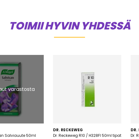
TOIMII HYVIN YHDESSÄ
ut varastosta
DR. RECKEWEG
DR.
an Salviauute 50ml
Dr. Reckeweg R10 / H328FI 50ml tipat
Dr. 