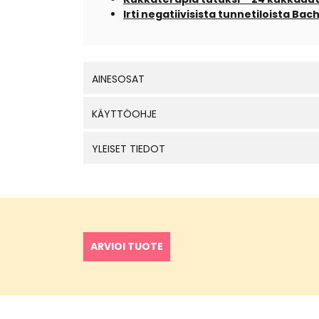
Irti negatiivisista tunnetiloista Ba
AINESOSAT
KÄYTTÖOHJE
YLEISET TIEDOT
ARVIOI TUOTE