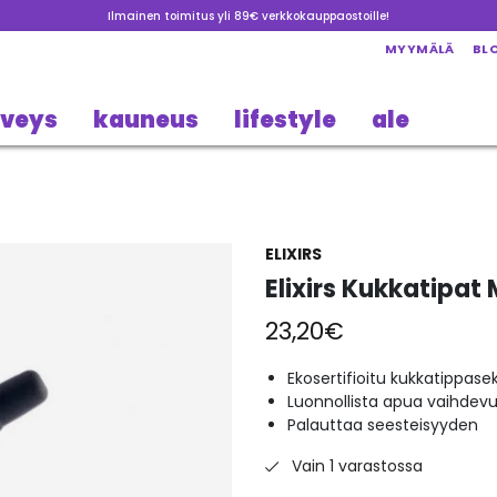
Ilmainen toimitus yli 89€ verkkokauppaostoille!
MYYMÄLÄ
BL
rveys
kauneus
lifestyle
ale
ELIXIRS
Elixirs Kukkatipa
23,20
€
Ekosertifioitu kukkatippase
Luonnollista apua vaihdevuo
Palauttaa seesteisyyden
Vain 1 varastossa