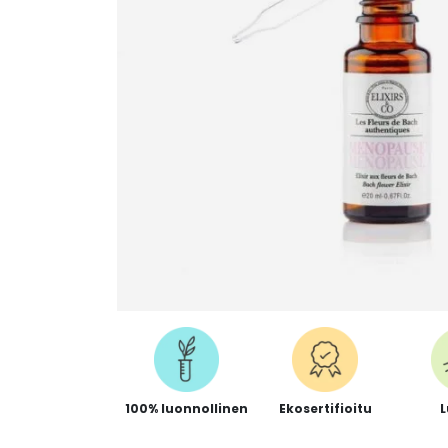
100% luonnollinen
Ekosertifioitu