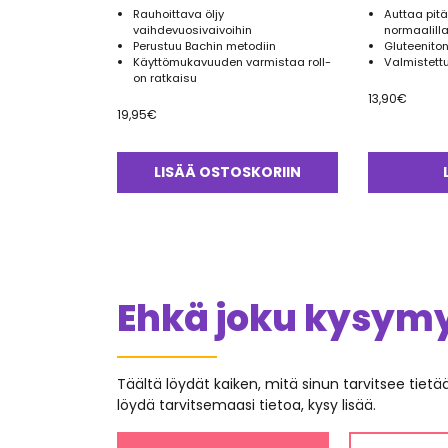
Rauhoittava öljy
Auttaa pit
vaihdevuosivaivoihin
normaalilla
Perustuu Bachin metodiin
Gluteeniton
Käyttömukavuuden varmistaa roll-
Valmistett
on ratkaisu
13,90
€
19,95
€
LISÄÄ OSTOSKORIIN
Ehkä joku kysymys
Täältä löydät kaiken, mitä sinun tarvitsee tiet
löydä tarvitsemaasi tietoa, kysy lisää.