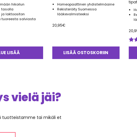
tipa
ämään hikoilun
Homeopaattinen yhdistelmäaine
 tasolla
Rekisteröity Suomessa
H
 ja laktoositon
lääkevalmisteeksi
R
u tuoreesta salviasta
l
20,95
€
20,9
Arv
tuo
LUE LISÄÄ
LISÄÄ OSTOSKORIIN
5.0
 vielä jäi?
ää tuotteistamme tai mikäli et