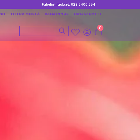
Puhelintilaukset: 029 3400 254
OGI
TIETOA MEISTÄ
VALMENNUS
LAHJAKORTTI
0