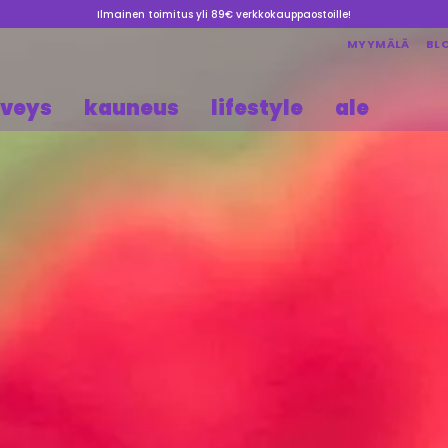
Ilmainen toimitus yli 89€ verkkokauppaostoille!
MYYMÄLÄ
BL
rveys
kauneus
lifestyle
ale