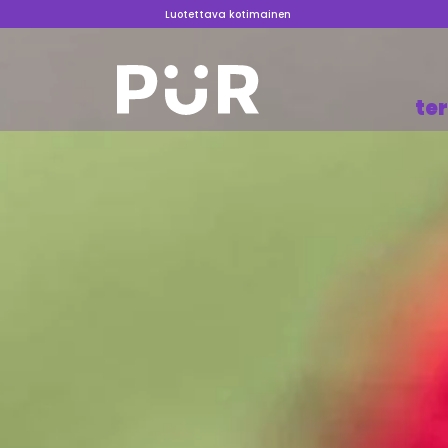
Luotettava kotimainen
te