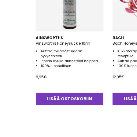
AINSWORTHS
BACH
Ainsworths Honeysuckle 10ml
Bach Honeys
Auttaa maadoittumaan
Kukkaterap
nykyhetkeen
reseptillä
Pipetin avulla annostelet helposti
Auttaa pää
100% luonnollinen
100% luonn
6,95
€
12,95
€
LISÄÄ OSTOSKORIIN
LISÄÄ