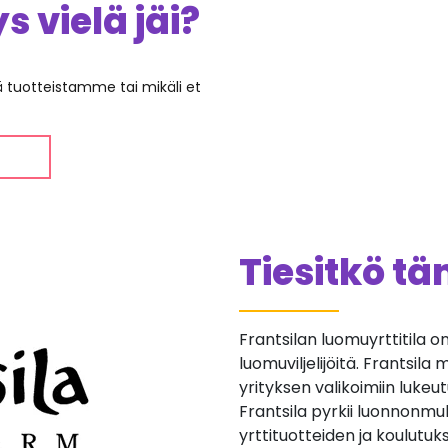
 vielä jäi?
ää tuotteistamme tai mikäli et
Tiesitkö t
Frantsilan luomuyrttitila 
luomuviljelijöitä. Frantsila 
yrityksen valikoimiin lukeut
Frantsila pyrkii luonnonmu
yrttituotteiden ja koulutu