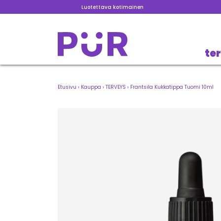
Luotettava kotimainen
te
Etusivu
›
Kauppa
›
TERVEYS
›
Frantsila Kukkatippa Tuomi 10ml