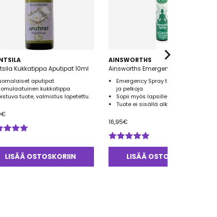
NTSILA
AINSWORTHS
Frantsila Kukkatippa Aputipat 10ml
Ainsworths Emergency Spray 21ml
uomalaiset aputipat
Emergency Spray torjuu ahdistusta
uomulaatuinen kukkatippa
ja pelkoja
oistuva tuote, valmistus lopetettu.
Sopii myös lapsille sekä eläimille
Tuote ei sisällä alkoholia
0
€
16,95
€
ostelu
tteesta:
Arvostelu
0
/ 5
tuotteesta:
LISÄÄ OSTOSKORIIN
LISÄÄ OSTOSKORIIN
5.00
/ 5