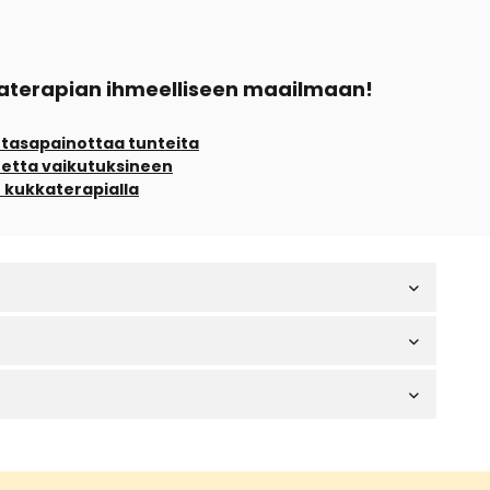
kkaterapian ihmeelliseen maailmaan!
 tasapainottaa tunteita
tetta vaikutuksineen
ch kukkaterapialla