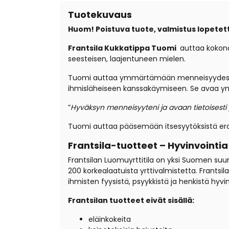
Tuotekuvaus
Huom! Poistuva tuote, valmistus lopetet
Frantsila Kukkatippa Tuomi
auttaa kokona
seesteisen, laajentuneen mielen.
Tuomi auttaa ymmärtämään menneisyydestä t
ihmisläheiseen kanssakäymiseen. Se avaa ym
”
Hyväksyn menneisyyteni ja avaan tietoisesti 
Tuomi auttaa pääsemään itsesyytöksistä eroo
Frantsila-tuotteet – Hyvinvointi
Frantsilan Luomuyrttitila on yksi Suomen suurimp
200 korkealaatuista yrttivalmistetta. Frantsi
ihmisten fyysistä, psyykkistä ja henkistä hyv
Frantsilan tuotteet eivät sisällä:
eläinkokeita