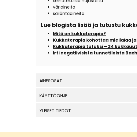
keinotekoisia hajusteita
väriaineita
säilöntäaineita
Lue blogista lisää ja tutustu ku
Mitä on kukkaterapia?
Kukkaterapia kohottaa mielialaa ja
Kukkaterapia tutuksi – 24 kukkauu
Irti negatiivisista tunnetiloista Ba
AINESOSAT
KÄYTTÖOHJE
YLEISET TIEDOT