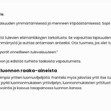
tu.
isuuden ymmärtämisessä ja menneen irtipäästämisessä. Sopii 
ulevien elämänläksyjen tarkoitusta. Se vapauttaa lapsuuden 
märrystä ja auttaa antamaan anteeksi. Ota tuomea, jos olet tu
portit onnelliseen tulevaisuuteen
.”
n ja edistää turhista taakoista vapautumista.
a luonnon raaka-aineista
ia yrttien luomuviljelijöitä. Frantsila myös jalostaa yrtit itse tuo
la pyrkii luonnonmukaisen yrttiviljelyn, luonnonmukaisten yrttit
invointia ja kasvua tasapainossa luonnon kanssa.