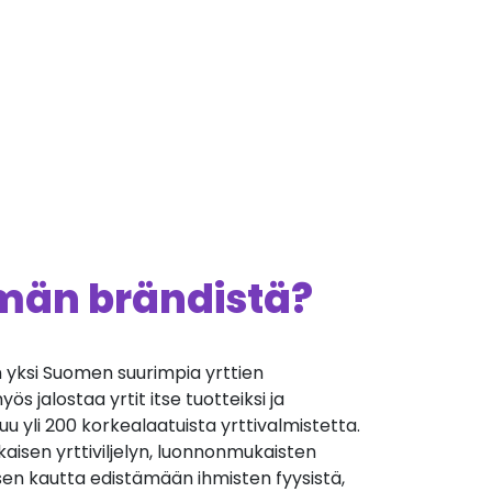
ämän brändistä?
on yksi Suomen suurimpia yrttien
myös jalostaa yrtit itse tuotteiksi ja
uu yli 200 korkealaatuista yrttivalmistetta.
kaisen yrttiviljelyn, luonnonmukaisten
ksen kautta edistämään ihmisten fyysistä,