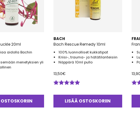
BACH
FRA
uckle 20ml
Bach Rescue Remedy 10ml
iaa aidolla Bachin
100% luonnolliset kukkatipat
S
Kriisi-, trauma- ja hätätilanteisiin
L
semään menetyksien yli
Näppärä 10ml pullo
P
ollinen
13,50
€
13,9
Arvostelu
Arv
tuotteesta:
tuo
5.00
/ 5
5.0
 OSTOSKORIIN
LISÄÄ OSTOSKORIIN