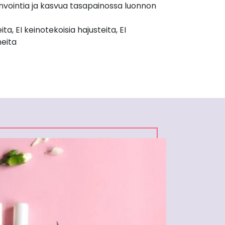
invointia ja kasvua tasapainossa luonnon
ta, EI keinotekoisia hajusteita, EI
neita