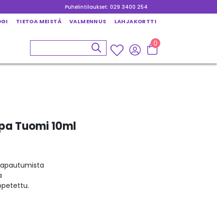
Puhelintilaukset: 029 3400 254
OGI
TIETOA MEISTÄ
VALMENNUS
LAHJAKORTTI
0
ppa Tuomi 10ml
 vapautumista
a
opetettu.