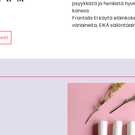
psyykkistä ja henkistä hyv
kanssa.
Frantsila EI käytä eläinkokei
väriaineita, EIKÄ säilöntäai
teet