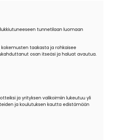
lukkiutuneeseen tunnetilaan luomaan
kokemusten taakasta ja rohkaisee
kahduttanut osan itseäsi ja haluat avautua.
tteiksi ja yrityksen valikoimiin lukeutuu yli
uotteiden ja koulutuksen kautta edistämään