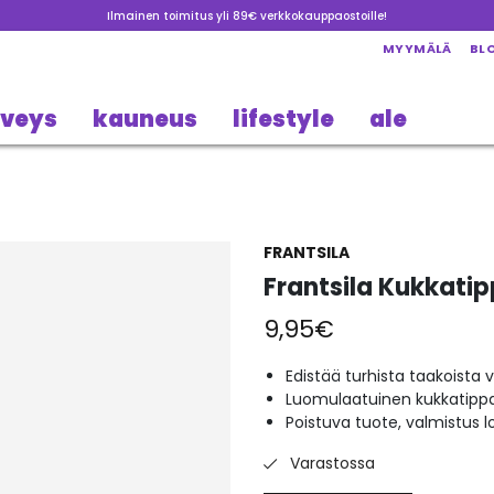
Ilmainen toimitus yli 89€ verkkokauppaostoille!
MYYMÄLÄ
BL
rveys
kauneus
lifestyle
ale
FRANTSILA
Frantsila Kukkati
9,95
€
Edistää turhista taakoista
Luomulaatuinen kukkatipp
Poistuva tuote, valmistus l
Varastossa