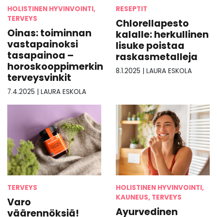
HOLISTINEN HYVINVOINTI,
RESEPTIT
TERVEYS
Chlorellapesto
Oinas: toiminnan
kalalle: herkullinen
vastapainoksi
lisuke poistaa
tasapainoa –
raskasmetalleja
horoskooppimerkin
8.1.2025
|
LAURA ESKOLA
terveysvinkit
7.4.2025
|
LAURA ESKOLA
TERVEYS
HOLISTINEN HYVINVOINTI,
KAUNEUS, TERVEYS
Varo
Ayurvedinen
väärennöksiä!