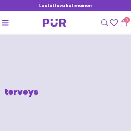
Luotettava kotimainen
0
terveys