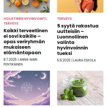
HOLISTINEN HYVINVOINTI,
TERVEYS
TERVEYS
5 syytä rakastua
Kaikki terveellinen
uutteisiin –
ei sovi kaikille –
Luonnollinen
opas veriryhmän
valinta
mukaiseen
hyvinvoinnin
elämäntapaan
tueksi
8.7.2025
|
ANNA-MARI
5.6.2025
|
LAURA ESKOLA
PENTIKÄINEN