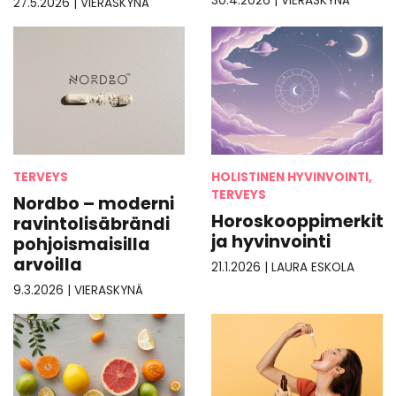
30.4.2026
|
VIERASKYNÄ
27.5.2026
|
VIERASKYNÄ
TERVEYS
HOLISTINEN HYVINVOINTI,
TERVEYS
Nordbo – moderni
Horoskooppimerkit
ravintolisäbrändi
ja hyvinvointi
pohjoismaisilla
arvoilla
21.1.2026
|
LAURA ESKOLA
9.3.2026
|
VIERASKYNÄ