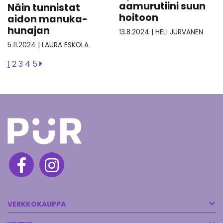
aamurutiini suun
Näin tunnistat
hoitoon
aidon manuka-
hunajan
13.8.2024
|
HELI JURVANEN
5.11.2024
|
LAURA ESKOLA
1
2
3
4
5
VERKKOKAUPPA