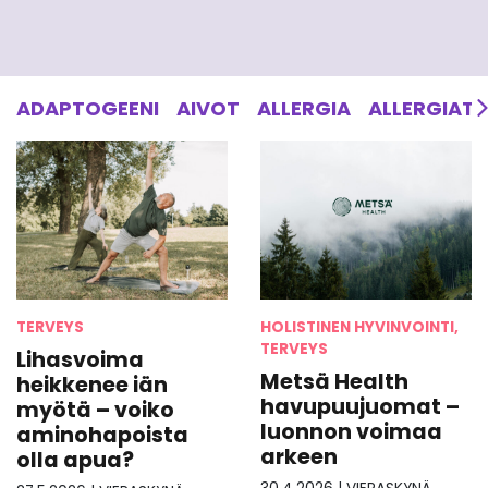
ADAPTOGEENI
AIVOT
ALLERGIA
ALLERGIAT
TERVEYS
HOLISTINEN HYVINVOINTI,
TERVEYS
Lihasvoima
Metsä Health
heikkenee iän
havupuujuomat –
myötä – voiko
luonnon voimaa
aminohapoista
arkeen
olla apua?