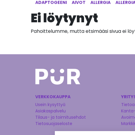
ADAPTOGEENI
AIVOT
ALLERGIA
ALLERGI
Ei löytynyt
Pahoittelumme, mutta etsimääsi sivua ei löyt
VERKKOKAUPPA
YRITY
Usein kysyttyä
Tietoa
Asiakaspalvelu
Kanta
Tilaus- ja toimitusehdot
Avoime
Tietosuojaseloste
Markki