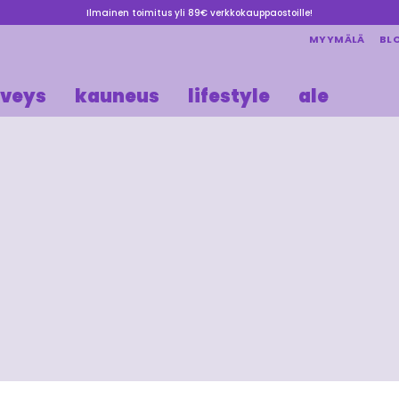
Ilmainen toimitus yli 89€ verkkokauppaostoille!
MYYMÄLÄ
BL
rveys
kauneus
lifestyle
ale