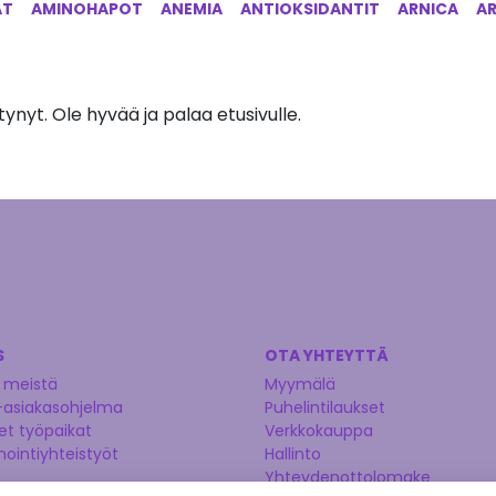
AT
AMINOHAPOT
ANEMIA
ANTIOKSIDANTIT
ARNICA
A
ynyt. Ole hyvää ja palaa etusivulle.
S
OTA YHTEYTTÄ
 meistä
Myymälä
-asiakasohjelma
Puhelintilaukset
t työpaikat
Verkkokauppa
nointiyhteistyöt
Hallinto
Yhteydenottolomake