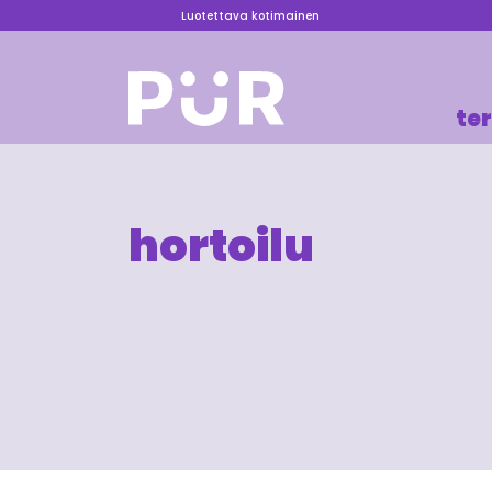
Luotettava kotimainen
te
hortoilu