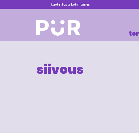
Luotettava kotimainen
te
siivous