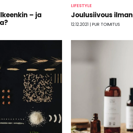
LIFESTYLE
lkeenkin – ja
Joulusiivous ilman
aa?
12.12.2021
|
PUR TOIMITUS