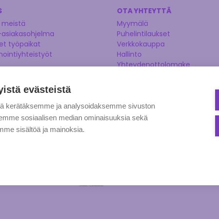
S
OTA YHTEYTTÄ
 meistä
Myymälä
-asiakasohjelma
Puhelintilaukset
t työpaikat
Verkkokauppa
nointiyhteistyöt
Hallinto
Yhteydenottolomake
Kysy asiantuntijaltamme
Ehdota tuotetta
yistä evästeistä
tä kerätäksemme ja analysoidaksemme sivuston
aksemme sosiaalisen median ominaisuuksia sekä
me sisältöä ja mainoksia.