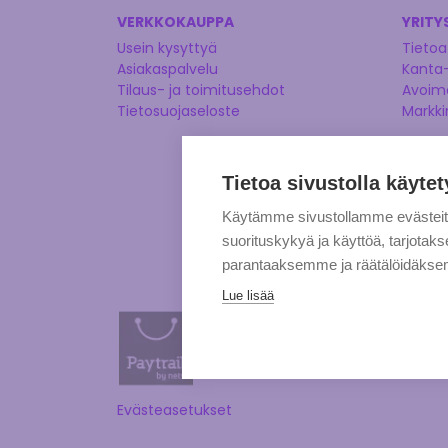
VERKKOKAUPPA
YRITY
Usein kysyttyä
Tietoa
Asiakaspalvelu
Kanta
Tilaus- ja toimitusehdot
Avoime
Tietosuojaseloste
Markki
Tietoa sivustolla käytet
Käytämme sivustollamme evästei
suorituskykyä ja käyttöä, tarjot
parantaaksemme ja räätälöidäksem
Lue lisää
Evästeasetukset