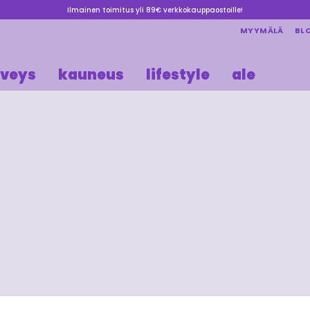
Ilmainen toimitus yli 89€ verkkokauppaostoille!
MYYMÄLÄ
BL
rveys
kauneus
lifestyle
ale