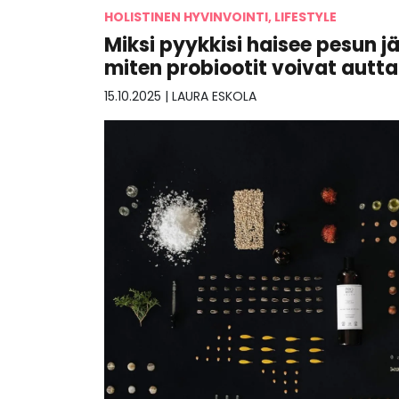
HOLISTINEN HYVINVOINTI, LIFESTYLE
Miksi pyykkisi haisee pesun jä
miten probiootit voivat autt
15.10.2025
|
LAURA ESKOLA