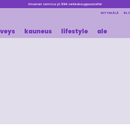
Ilmainen toimitus yli 89€ verkkokauppaostoille!
MYYMÄLÄ
BL
rveys
kauneus
lifestyle
ale