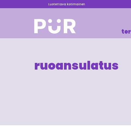
Luotettava kotimainen
te
ruoansulatus