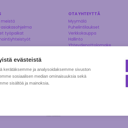
S
OTA YHTEYTTÄ
 meistä
Myymälä
-asiakasohjelma
Puhelintilaukset
t työpaikat
Verkkokauppa
nointiyhteistyöt
Hallinto
Yhteydenottolomake
Kysy asiantuntijaltamme
Ehdota tuotetta
yistä evästeistä
tä kerätäksemme ja analysoidaksemme sivuston
aksemme sosiaalisen median ominaisuuksia sekä
me sisältöä ja mainoksia.