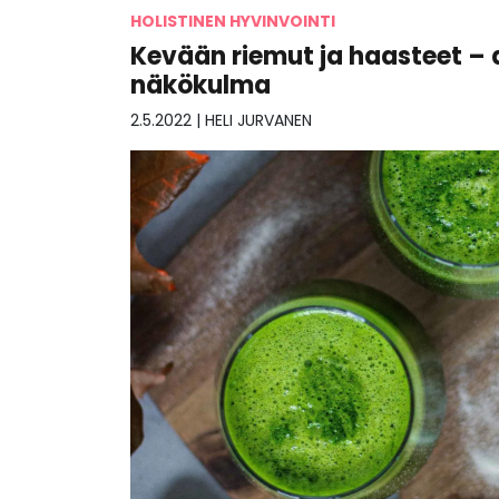
HOLISTINEN HYVINVOINTI
Kevään riemut ja haasteet –
näkökulma
2.5.2022
|
HELI JURVANEN