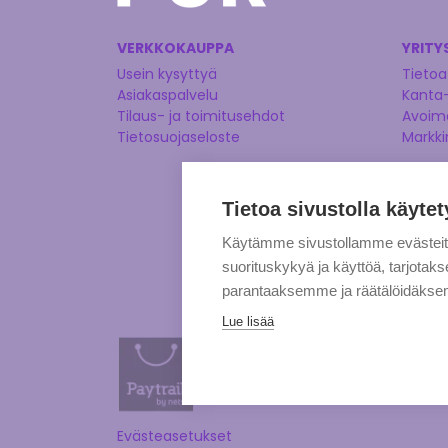
VERKKOKAUPPA
YRITY
Usein kysyttyä
Tietoa
Asiakaspalvelu
Kanta
Tilaus- ja toimitusehdot
Avoime
Tietosuojaseloste
Markki
Tietoa sivustolla käytet
Käytämme sivustollamme evästei
suorituskykyä ja käyttöä, tarjot
parantaaksemme ja räätälöidäksem
Lue lisää
Evästeasetukset