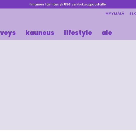
Ilmainen toimitus yli 89€ verkkokauppaostoille!
MYYMÄLÄ
BL
rveys
kauneus
lifestyle
ale