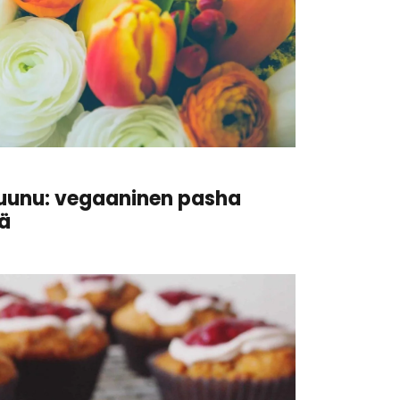
ruunu: vegaaninen pasha
ä