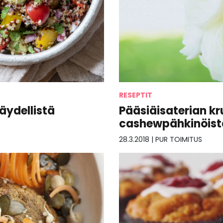
RESEPTIT
Pääsiäisaterian k
äydellistä
cashewpähkinöist
28.3.2018
|
PUR TOIMITUS