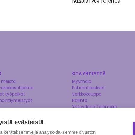
19.1.2018
|
PUR TOIMITUS
S
OTA YHTEYTTÄ
 meistä
Myymälä
-asiakasohjelma
Puhelintilaukset
t työpaikat
Verkkokauppa
nointiyhteistyöt
Hallinto
Yhteydenottolomake
Kysy asiantuntijaltamme
Ehdota tuotetta
yistä evästeistä
tä kerätäksemme ja analysoidaksemme sivuston