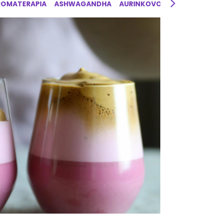
ROMATERAPIA
ASHWAGANDHA
AURINKOVOIDE
AYURVED