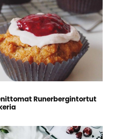
enittomat Runerbergintortut
keria