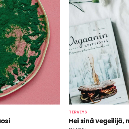
TERVEYS
uosi
Hei sinä vegeilijä,