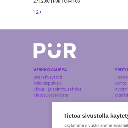
27.1.2018
|
PUR TOIMITUS
1
2
VERKKOKAUPPA
YRITY
Usein kysyttyä
Tietoa
Asiakaspalvelu
Kanta
Tilaus- ja toimitusehdot
Avoime
Tietosuojaseloste
Markki
Tietoa sivustolla käytet
Käytämme sivustollamme evästei