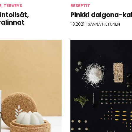
E, TERVEYS
RESEPTIT
ntolisät,
Pinkki dalgona-kah
valinnat
1.3.2021
|
SANNA HILTUNEN