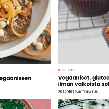
RESEPTIT
Vegaaniset, glute
vegaaniseen
ilman valkoista so
29.1.2018
|
PUR TOIMITUS