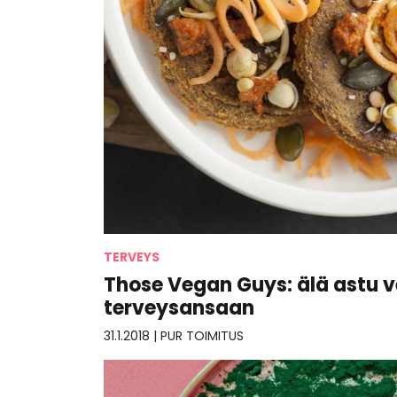
TERVEYS
Those Vegan Guys: älä astu 
terveysansaan
31.1.2018
|
PUR TOIMITUS