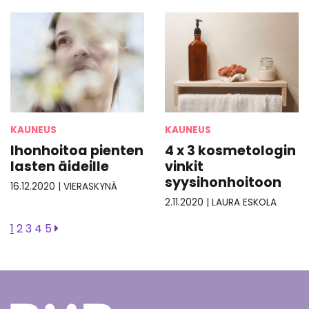
KAUNEUS
KAUNEUS
Ihonhoitoa pienten
4 x 3 kosmetologin
lasten äideille
vinkit
syysihonhoitoon
16.12.2020
|
VIERASKYNÄ
2.11.2020
|
LAURA ESKOLA
1
2
3
4
5