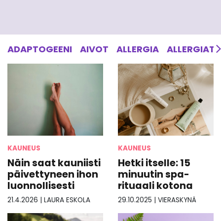
ADAPTOGEENI
AIVOT
ALLERGIA
ALLERGIAT
KAUNEUS
KAUNEUS
Näin saat kauniisti
Hetki itselle: 15
päivettyneen ihon
minuutin spa-
luonnollisesti
rituaali kotona
21.4.2026
|
LAURA ESKOLA
29.10.2025
|
VIERASKYNÄ