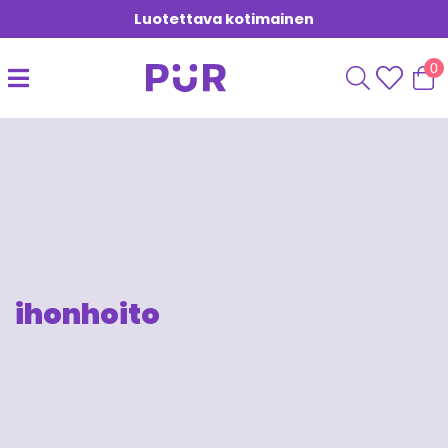
Luotettava kotimainen
0
ihonhoito