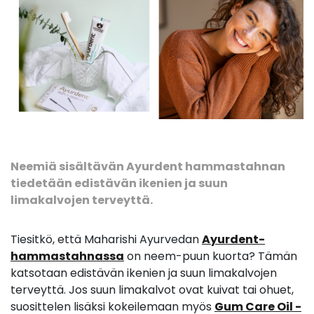
Neemiä sisältävän Ayurdent hammastahnan
tiedetään edistävän ikenien ja suun
limakalvojen terveyttä.
Tiesitkö, että Maharishi Ayurvedan
Ayurdent-
hammastahnassa
on neem-puun kuorta? Tämän
katsotaan edistävän ikenien ja suun limakalvojen
terveyttä. Jos suun limakalvot ovat kuivat tai ohuet,
suosittelen lisäksi kokeilemaan myös
Gum Care Oil -