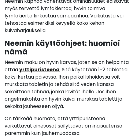
Neemin kaphaa vähentävät ominaisuudet edistävät
myös tervettä lymfakiertoa; hyvin toimiva
lymfakierto kirkastaa sameaa ihoa. Vaikutusta voi
tehostaa esimerkiksi kevyellä koko kehon
kuivaharjauksella.
Neemin käyttöohjeet: huomioi
nämä
Neemin maku on hyvin karvas, joten se on helpointa
ottaa
yrttipuristeena
. Sitä käytetään 1-2 tablettia
kaksi kertaa päivässä. Ihon paikallishoidossa voit
murskata tabletin ja tehdä siitä veden kanssa
sekoittaen tahnaa, jonka levität iholle. Jos ihon
ongelmakohta on hyvin kuiva, murskaa tabletti ja
sekoita jauheeseen öljyä.
On tärkeää huomata, että yrttipuristeena
vaikuttavat ainesosat säilyttävät ominaisuutensa
paremmin kuin jauhemuodossa.