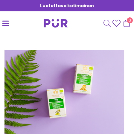
Luotettava kotimainen
0