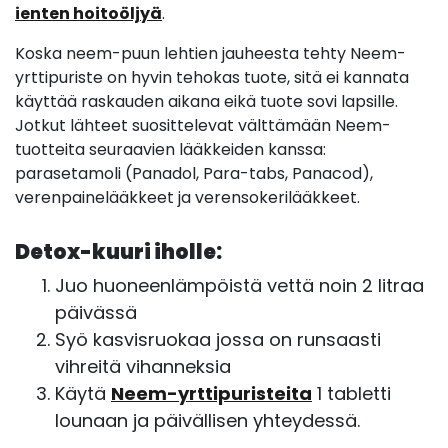
ienten hoitoöljyä
.
Koska neem-puun lehtien jauheesta tehty Neem-
yrttipuriste on hyvin tehokas tuote, sitä ei kannata
käyttää raskauden aikana eikä tuote sovi lapsille.
Jotkut lähteet suosittelevat välttämään Neem-
tuotteita seuraavien lääkkeiden kanssa:
parasetamoli (Panadol, Para-tabs, Panacod),
verenpainelääkkeet ja verensokerilääkkeet.
Detox-kuuri iholle:
Juo huoneenlämpöistä vettä noin 2 litraa
päivässä
Syö kasvisruokaa jossa on runsaasti
vihreitä vihanneksia
Käytä
Neem-yrttipuristeita
1 tabletti
lounaan ja päivällisen yhteydessä.