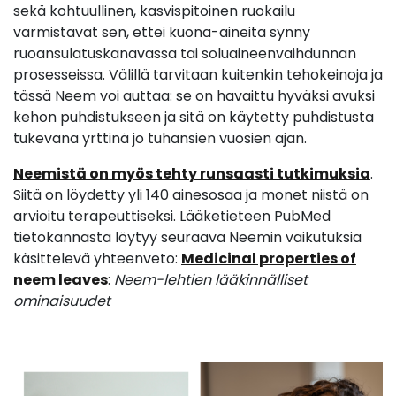
sekä kohtuullinen, kasvispitoinen ruokailu
varmistavat sen, ettei kuona-aineita synny
ruoansulatuskanavassa tai soluaineenvaihdunnan
prosesseissa. Välillä tarvitaan kuitenkin tehokeinoja ja
tässä Neem voi auttaa: se on havaittu hyväksi avuksi
kehon puhdistukseen ja sitä on käytetty puhdistusta
tukevana yrttinä jo tuhansien vuosien ajan.
Neemistä on myös tehty runsaasti tutkimuksia
.
Siitä on löydetty yli 140 ainesosaa ja monet niistä on
arvioitu terapeuttiseksi. Lääketieteen PubMed
tietokannasta löytyy seuraava Neemin vaikutuksia
käsittelevä yhteenveto:
Medicinal properties of
neem leaves
:
Neem-lehtien lääkinnälliset
ominaisuudet