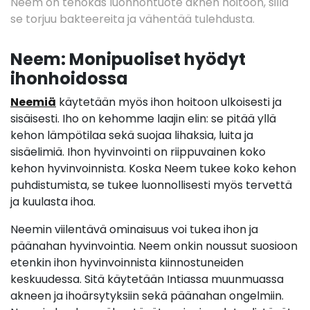
Neem on tehokas luonnontuote aknen hoitoon, sillä
se torjuu bakteereita ja vähentää tulehdusta.
Neem: Monipuoliset hyödyt
ihonhoidossa
Neemiä
käytetään myös ihon hoitoon ulkoisesti ja
sisäisesti. Iho on kehomme laajin elin: se pitää yllä
kehon lämpötilaa sekä suojaa lihaksia, luita ja
sisäelimiä. Ihon hyvinvointi on riippuvainen koko
kehon hyvinvoinnista. Koska Neem tukee koko kehon
puhdistumista, se tukee luonnollisesti myös tervettä
ja kuulasta ihoa.
Neemin viilentävä ominaisuus voi tukea ihon ja
päänahan hyvinvointia. Neem onkin noussut suosioon
etenkin ihon hyvinvoinnista kiinnostuneiden
keskuudessa. Sitä käytetään Intiassa muunmuassa
akneen ja ihoärsytyksiin sekä päänahan ongelmiin.