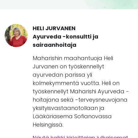
HELI JURVANEN
Ayurveda -konsultti ja
sairaanhoitaja
Maharishin maahantuoja Heli
Jurvanen on työskennellyt
ayurvedan parissa yli
kolmekymmentä vuotta. Heli on
työskennellyt Maharishi Ayurveda -
hoitajana sekä -terveysneuvojana
yksityisvastaanotollaan ja
Lääkäriasema Sofianovassa
Helsingissä.
Näytä kaikki kirjoittajan julkaisemat