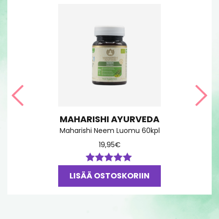
Edellinen
Seu
MAHARISHI AYURVEDA
Maharishi Neem Luomu 60kpl
19,95
€
Arvostelu
LISÄÄ OSTOSKORIIN
tuotteesta:
5.00
/ 5