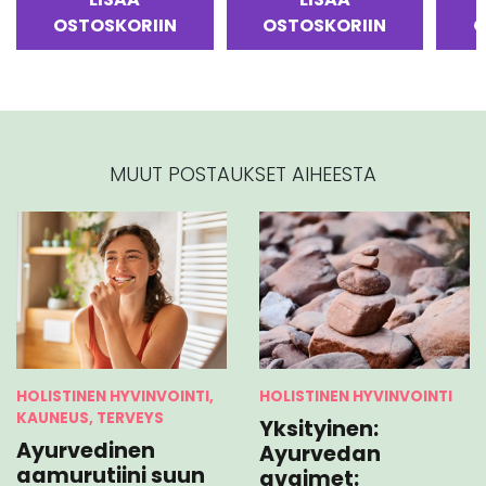
4.00
/ 5
5.00
/ 5
5.00
/
OSTOSKORIIN
OSTOSKORIIN
O
MUUT POSTAUKSET AIHEESTA
HOLISTINEN HYVINVOINTI,
HOLISTINEN HYVINVOINTI
KAUNEUS, TERVEYS
Yksityinen:
Ayurvedinen
Ayurvedan
aamurutiini suun
avaimet: