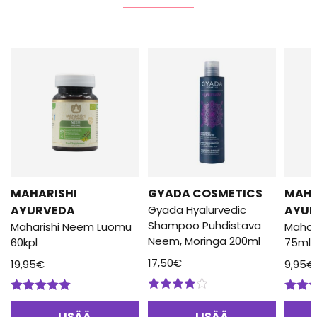
MAHARISHI
GYADA COSMETICS
MAHA
AYURVEDA
Gyada Hyalurvedic
AYUR
Shampoo Puhdistava
Maharishi Neem Luomu
Mahari
Neem, Moringa 200ml
60kpl
75ml
17,50
€
19,95
€
9,95
€
Arvostelu
Arvostelu
Arvos
tuotteesta:
tuotteesta:
tuotte
LISÄÄ
LISÄÄ