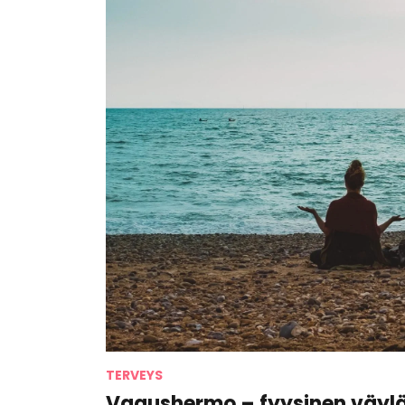
TERVEYS
Vagushermo – fyysinen väylä 