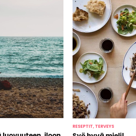
RESEPTIT, TERVEYS
luovuuteen, iloon
Syö hyvä mieli!