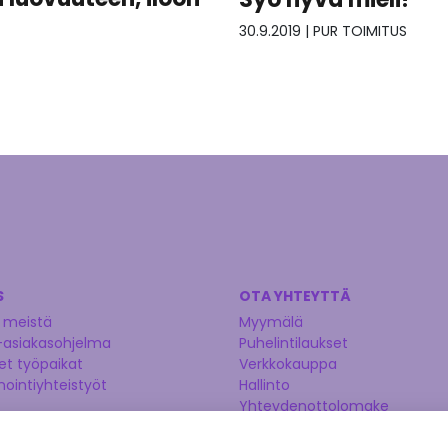
30.9.2019
|
PUR TOIMITUS
S
OTA YHTEYTTÄ
 meistä
Myymälä
-asiakasohjelma
Puhelintilaukset
t työpaikat
Verkkokauppa
nointiyhteistyöt
Hallinto
Yhteydenottolomake
Kysy asiantuntijaltamme