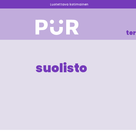
Luotettava kotimainen
te
suolisto