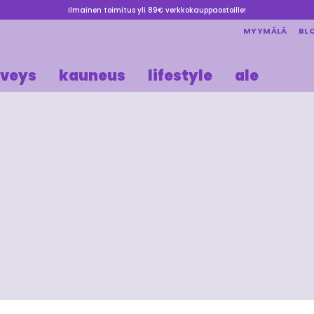
Ilmainen toimitus yli 89€ verkkokauppaostoille!
MYYMÄLÄ
BL
rveys
kauneus
lifestyle
ale