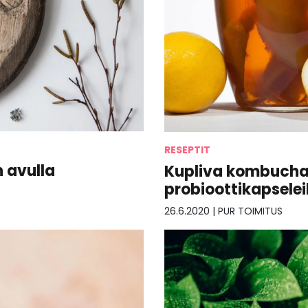
RESEPTIT
n avulla
Kupliva kombucha k
probioottikapselei
26.6.2020
|
PUR TOIMITUS