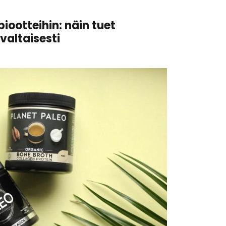
iootteihin: näin tuet
valtaisesti