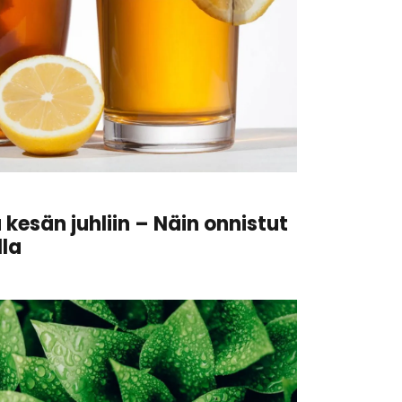
esän juhliin – Näin onnistut
lla