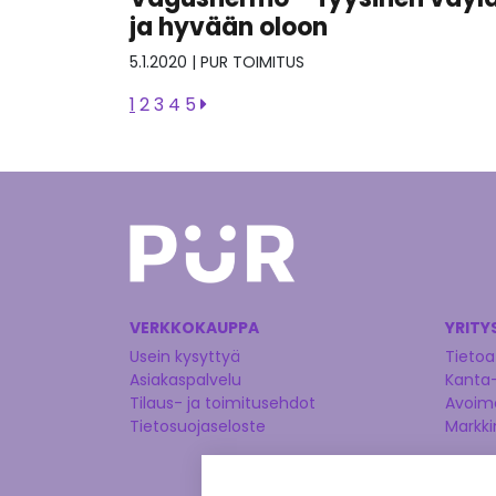
ja hyvään oloon
5.1.2020
|
PUR TOIMITUS
1
2
3
4
5
VERKKOKAUPPA
YRITY
Usein kysyttyä
Tietoa
Asiakaspalvelu
Kanta
Tilaus- ja toimitusehdot
Avoime
Tietosuojaseloste
Markki