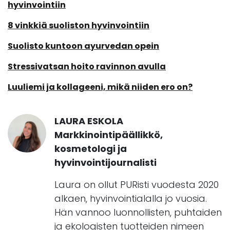
hyvinvointiin
8 vinkkiä suoliston hyvinvointiin
Suolisto kuntoon ayurvedan opein
Stressivatsan hoito ravinnon avulla
Luuliemi ja kollageeni, mikä niiden ero on?
LAURA ESKOLA
Markkinointipäällikkö,
kosmetologi ja
hyvinvointijournalisti
Laura on ollut PURisti vuodesta 2020
alkaen, hyvinvointialalla jo vuosia.
Hän vannoo luonnollisten, puhtaiden
ja ekologisten tuotteiden nimeen