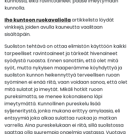
kunnossa, eikä ravintoaineet pääse imeytymään
kunnolla.
Iho kuntoon ruokavaliolla
artikkelista löydät
vinkkejä, joiden avulla kauneutta vaalitaan
sisältäpäin.
Suoliston tehtävä on ottaa elimistön käyttöön kaikki
tarpeelliset ravintoaineet ja tärkeät hivenaineet
syödystä ruoasta. Ennen sanottiin, että olet mitä
syöt, mutta nykyisen maaperämme köyhdyttyä ja
suoliston kunnon heikennyttyä terveellisen ruoan
syöminen ei enää riitä, vaan voidaan sanoa, että olet
mitä sulatat ja imeytät. Mikäli hotkit ruoan
pureksimatta, se menee kokonaisena läpi
imeytymättä. Kunnollinen pureskelu lisää
syljeneritystä, jonka mukana erittyy amylaasia, eli
entsyymiä joka alkaa sulattaa ruokaa jo matkan
varrella. Aina pureskelukaan ei riitä, sillä suolistossa
saattaa olla suurempia ongelmia vastassa. Vuotava