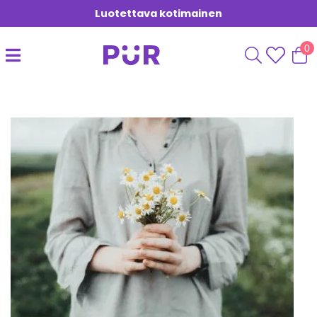
Luotettava kotimainen
0