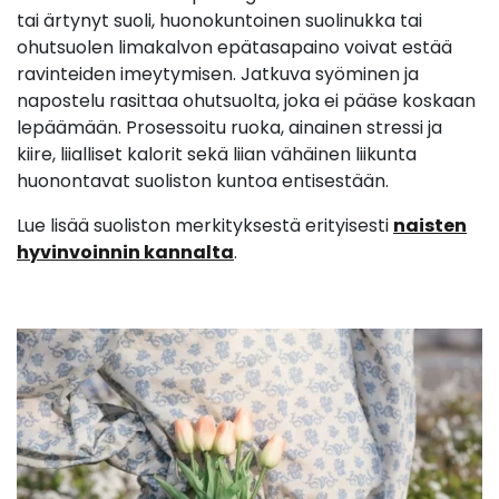
tai ärtynyt suoli, huonokuntoinen suolinukka tai
ohutsuolen limakalvon epätasapaino voivat estää
ravinteiden imeytymisen. Jatkuva syöminen ja
napostelu rasittaa ohutsuolta, joka ei pääse koskaan
lepäämään. Prosessoitu ruoka, ainainen stressi ja
kiire, liialliset kalorit sekä liian vähäinen liikunta
huonontavat suoliston kuntoa entisestään.
Lue lisää suoliston merkityksestä erityisesti
naisten
hyvinvoinnin kannalta
.