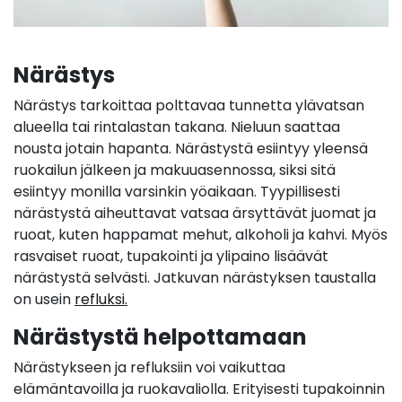
Närästys
Närästys tarkoittaa polttavaa tunnetta ylävatsan
alueella tai rintalastan takana. Nieluun saattaa
nousta jotain hapanta. Närästystä esiintyy yleensä
ruokailun jälkeen ja makuuasennossa, siksi sitä
esiintyy monilla varsinkin yöaikaan. Tyypillisesti
närästystä aiheuttavat vatsaa ärsyttävät juomat ja
ruoat, kuten happamat mehut, alkoholi ja kahvi. Myös
rasvaiset ruoat, tupakointi ja ylipaino lisäävät
närästystä selvästi. Jatkuvan närästyksen taustalla
on usein
refluksi.
Närästystä helpottamaan
Närästykseen ja refluksiin voi vaikuttaa
elämäntavoilla ja ruokavaliolla. Erityisesti tupakoinnin