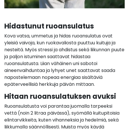
Hidastunut ruoansulatus
Kova vatsa, ummetus ja hidas ruoansulatus ovat
yleisiä vaivoja, kun ruokavaliosta puuttuu kuituja ja
nesteitä. Myös stressi ja ahdistus sekä liikunnan puute
ja paljon istuminen saattavat hidastaa
ruoansulatusta. Liian vähäinen uni sabotoi
aineenvaihduntaa ja lyhyet unet saattavat saada
napostelemaan nopeaa energiaa sisältäviä
epäterveellisiä herkkuja päivän mittaan.
Hitaan ruoansulatuksen avuksi
Ruoansulatusta voi parantaa juomalla tarpeeksi
vettä (noin 2 litraa päivässä), syömällä kuitupitoisia
elintarvikkeita, kuten vihanneksia ja hedelmiä, sekä
liikkumalla säännöllisesti. Muista myös käydä