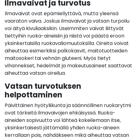
Ilmavaivat ja turvotus
Ilmavaivat ovat epämiellyttävä, mutta yleensä
vaaraton vaiva. Joskus ilmavaivat ja vatsan turpoilu
voi äityä kivuliaaksikin. Useimmiten vaivat liittyvät
tiettyihin ruoka-aineisiin ja niistä voi päästä eroon
yksinkertaisilla ruokavaliomuutoksilla. Oireita voivat
aiheuttaa esimerkiksi palkokasvit, maitotuotteiden
maitosokeri tai vehnän gluteeni. Myös tietyt
vihannekset, hedelmät ja makeutusaineet saattavat
aiheuttaa vatsan oireilua.
Vatsan turvotuksen
helpottaminen
Päivittäinen hyötyliikunta ja säännöllinen ruokarytmi
ovat tärkeitä ilmavaivojen ehkäisyssä. Ruoka-
aineiden sopivuutta voi lähteä kokeilemaan itse,
yksinkertaisesti jättämällä yhden ruoka-aineen
kerrallaan pois, nähdäkseen mikä aiheuttaa vatsan