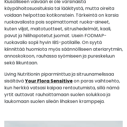
Kiusalliseen vaivaan ei ole varsinaista
käypähoitosuosituksia tai lääkitystä, mutta oireita
voidaan helpottaa kotikonstein. Tärkeintä on karsia
ruokavaliosta pois sopimattomat ruoka-aineet,
kuten viljat, maitotuotteet, sitrushedelmät, kaali,
pavut ja hiilihapotetut juomat. Usein FODMAP-
ruokavalio sopii hyvin IBS-potilaille. On syytä
kiinnittää huomiota myös säännölliseen ateriarytmiin,
annoskokoon, rauhassa syömiseen ja pureskeluun
sekä liikuntaan.
Living Nutritionin p
iparminttua ja sitruunamelissaa
sisältävä
Your Flora
Sensitive
on paras vaihtoehto,
kun herkkä vatsasi kaipaa rentoutumista, sillä nämä
yrtit auttavat rauhoittamaan suolen solukkoa ja
laukomaan suolen sileän lihaksen kramppeja.