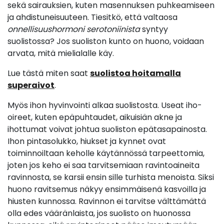
sekä sairauksien, kuten masennuksen puhkeamiseen
ja ahdistuneisuuteen. Tiesitkö, että valtaosa
onnellisuushormoni serotoniinista
syntyy
suolistossa? Jos suoliston kunto on huono, voidaan
arvata, mitä mielialalle käy.
Lue tästä miten saat
suolistoa hoitamalla
superaivot
.
Myös ihon hyvinvointi alkaa suolistosta. Useat iho-
oireet, kuten epäpuhtaudet, aikuisiän akne ja
ihottumat voivat johtua suoliston epätasapainosta.
Ihon pintasolukko, hiukset ja kynnet ovat
toiminnoiltaan keholle käytännössä tarpeettomia,
joten jos keho ei saa tarvitsemiaan ravintoaineita
ravinnosta, se karsii ensin sille turhista menoista. Siksi
huono ravitsemus näkyy ensimmäisenä kasvoilla ja
hiusten kunnossa. Ravinnon ei tarvitse välttämättä
olla edes vääränlaista, jos suolisto on huonossa