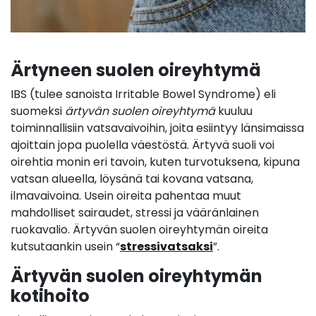
Ärtyneen suolen oireyhtymä
IBS (tulee sanoista Irritable Bowel Syndrome) eli
suomeksi
ärtyvän suolen oireyhtymä
kuuluu
toiminnallisiin vatsavaivoihin, joita esiintyy länsimaissa
ajoittain jopa puolella väestöstä. Ärtyvä suoli voi
oirehtia monin eri tavoin, kuten turvotuksena, kipuna
vatsan alueella, löysänä tai kovana vatsana,
ilmavaivoina. Usein oireita pahentaa muut
mahdolliset sairaudet, stressi ja vääränlainen
ruokavalio. Ärtyvän suolen oireyhtymän oireita
kutsutaankin usein “
stressivatsaksi
”.
Ärtyvän suolen oireyhtymän
kotihoito