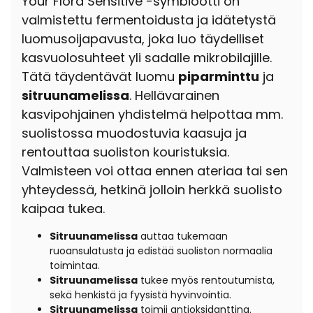
Your Flora Sensitive -symbiootti on
valmistettu fermentoidusta ja idätetystä
luomusoijapavusta, joka luo täydelliset
kasvuolosuhteet yli sadalle mikrobilajille.
Tätä täydentävät luomu
piparminttu
ja
sitruunamelissa
. Hellävarainen
kasvipohjainen yhdistelmä helpottaa mm.
suolistossa muodostuvia kaasuja ja
rentouttaa suoliston kouristuksia.
Valmisteen voi ottaa ennen ateriaa tai sen
yhteydessä, hetkinä jolloin herkkä suolisto
kaipaa tukea.
Sitruunamelissa
auttaa tukemaan
ruoansulatusta ja edistää suoliston normaalia
toimintaa.
Sitruunamelissa
tukee myös rentoutumista,
sekä henkistä ja fyysistä hyvinvointia.
Sitruunamelissa
toimii antioksidanttina.