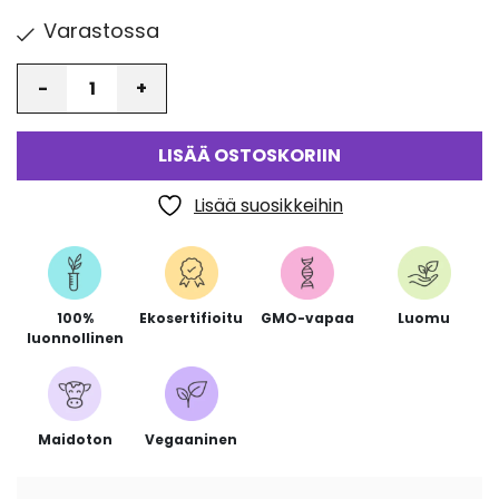
Varastossa
Määrä
LISÄÄ OSTOSKORIIN
Lisää suosikkeihin
100%
Ekosertifioitu
GMO-vapaa
Luomu
luonnollinen
Maidoton
Vegaaninen