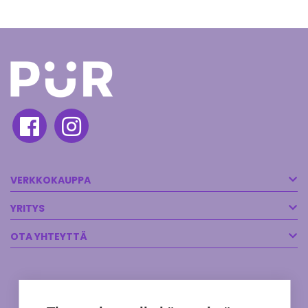
VERKKOKAUPPA
YRITYS
OTA YHTEYTTÄ