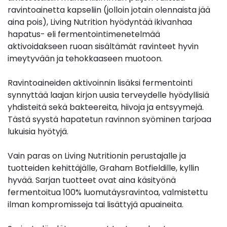
ravintoainetta kapseliin (jolloin jotain olennaista jää
aina pois), Living Nutrition hyödyntää ikivanhaa
hapatus- eli fermentointimenetelmää
aktivoidakseen ruoan sisältämät ravinteet hyvin
imeytyvään ja tehokkaaseen muotoon.
Ravintoaineiden aktivoinnin lisäksi fermentointi
synnyttää laajan kirjon uusia terveydelle hyödyllisiä
yhdisteitä sekä bakteereita, hiivoja ja entsyymejä.
Tästä syystä hapatetun ravinnon syöminen tarjoaa
lukuisia hyötyjä.
Vain paras on Living Nutritionin perustajalle ja
tuotteiden kehittäjälle, Graham Botfieldille, kyllin
hyvää. Sarjan tuotteet ovat aina käsityönä
fermentoitua 100% luomutäysravintoa, valmistettu
ilman kompromisseja tai lisättyjä apuaineita.