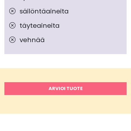
säilöntäaineita
täyteaineita
vehnää
ARVIOI TUOTE