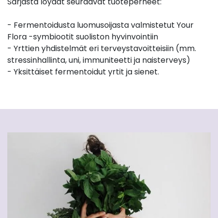
Sarjasta löydät seuraavat tuoteperheet:
- Fermentoidusta luomusoijasta valmistetut Your
Flora -symbiootit suoliston hyvinvointiin
- Yrttien yhdistelmät eri terveystavoitteisiin (mm.
stressinhallinta, uni, immuniteetti ja naisterveys)
- Yksittäiset fermentoidut yrtit ja sienet.