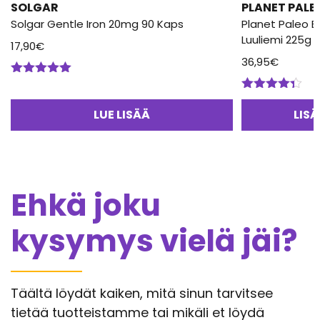
SOLGAR
PLANET PALE
Solgar Gentle Iron 20mg 90 Kaps
Planet Paleo B
Luuliemi 225g
17,90
€
36,95
€
Arvostelu
tuotteesta:
Arvostelu
5.00
/ 5
tuotteesta:
LUE LISÄÄ
LIS
4.33
/ 5
Ehkä joku
kysymys vielä jäi?
Täältä löydät kaiken, mitä sinun tarvitsee
tietää tuotteistamme tai mikäli et löydä