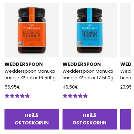
WEDDERSPOON
WEDDERSPOON
WED
Wedderspoon Manuka-
Wedderspoon Manuka-
Wedd
hunaja KFactor 16 500g
hunaja KFactor 12 500g
hunaj
56,95
€
46,50
€
29,95
Arvostelu
Arvostelu
tuotteesta:
tuotteesta:
5.00
/ 5
5.00
/ 5
LISÄÄ
LISÄÄ
OSTOSKORIIN
OSTOSKORIIN
O