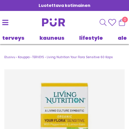
Luotettava kotimainen
0
terveys
kauneus
lifestyle
ale
Etusivu
›
Kauppa
›
TERVEYS
›
Living Nutrition Your Flora Sensitive 60 Kaps