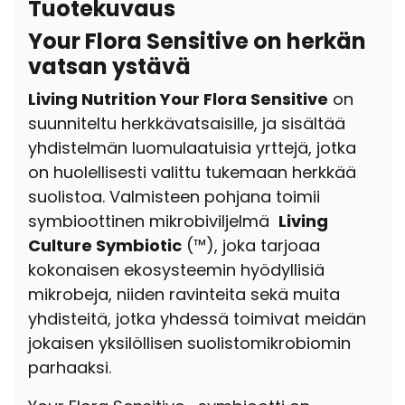
Tuotekuvaus
Your Flora Sensitive on herkän
vatsan ystävä
Living Nutrition Your Flora Sensitive
on
suunniteltu herkkävatsaisille, ja sisältää
yhdistelmän luomulaatuisia yrttejä, jotka
on huolellisesti valittu tukemaan herkkää
suolistoa. Valmisteen pohjana toimii
symbioottinen mikrobiviljelmä
Living
Culture Symbiotic
(™), joka tarjoaa
kokonaisen ekosysteemin hyödyllisiä
mikrobeja, niiden ravinteita sekä muita
yhdisteitä, jotka yhdessä toimivat meidän
jokaisen yksilöllisen suolistomikrobiomin
parhaaksi.