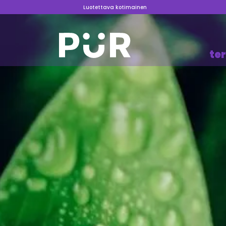
Luotettava kotimainen
te