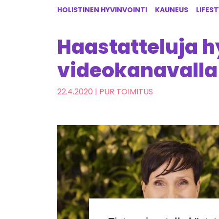
HOLISTINEN HYVINVOINTI
KAUNEUS
LIFEST
Haastatteluja h
videokanavalla
22.4.2020
| PUR TOIMITUS