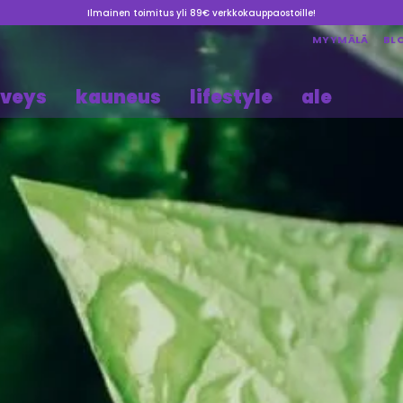
Ilmainen toimitus yli 89€ verkkokauppaostoille!
MYYMÄLÄ
BL
rveys
kauneus
lifestyle
ale