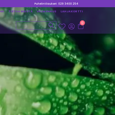
Puhelintilaukset: 029 3400 254
OGI
TIETOA MEISTÄ
VALMENNUS
LAHJAKORTTI
0