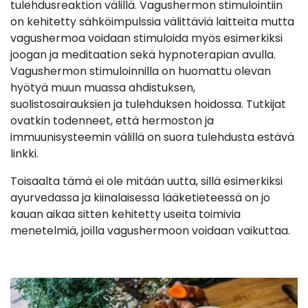
tulehdusreaktion välillä. Vagushermon stimulointiin
on kehitetty sähköimpulssia välittäviä laitteita mutta
vagushermoa voidaan stimuloida myös esimerkiksi
joogan ja meditaation sekä hypnoterapian avulla.
Vagushermon stimuloinnilla on huomattu olevan
hyötyä muun muassa ahdistuksen,
suolistosairauksien ja tulehduksen hoidossa. Tutkijat
ovatkin todenneet, että hermoston ja
immuunisysteemin välillä on suora tulehdusta estävä
linkki.
Toisaalta tämä ei ole mitään uutta, sillä esimerkiksi
ayurvedassa ja kiinalaisessa lääketieteessä on jo
kauan aikaa sitten kehitetty useita toimivia
menetelmiä, joilla vagushermoon voidaan vaikuttaa.