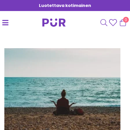
Luotettava kotimainen
0