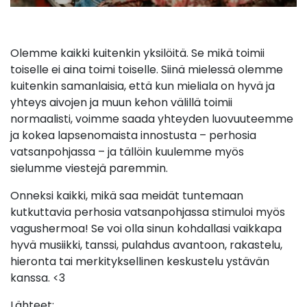
Olemme kaikki kuitenkin yksilöitä. Se mikä toimii
toiselle ei aina toimi toiselle. Siinä mielessä olemme
kuitenkin samanlaisia, että kun mieliala on hyvä ja
yhteys aivojen ja muun kehon välillä toimii
normaalisti, voimme saada yhteyden luovuuteemme
ja kokea lapsenomaista innostusta – perhosia
vatsanpohjassa – ja tällöin kuulemme myös
sielumme viestejä paremmin.
Onneksi kaikki, mikä saa meidät tuntemaan
kutkuttavia perhosia vatsanpohjassa stimuloi myös
vagushermoa! Se voi olla sinun kohdallasi vaikkapa
hyvä musiikki, tanssi, pulahdus avantoon, rakastelu,
hieronta tai merkityksellinen keskustelu ystävän
kanssa. <3
Lähteet: