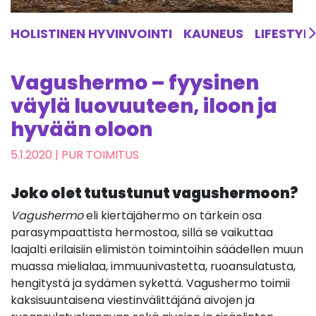
HOLISTINEN HYVINVOINTI
KAUNEUS
LIFESTYL
Vagushermo – fyysinen
väylä luovuuteen, iloon ja
hyvään oloon
5.1.2020
| PUR TOIMITUS
Joko olet tutustunut vagushermoon?
Vagushermo
eli kiertäjähermo on tärkein osa
parasympaattista hermostoa, sillä se vaikuttaa
laajalti erilaisiin elimistön toimintoihin säädellen muun
muassa mielialaa, immuunivastetta, ruoansulatusta,
hengitystä ja sydämen sykettä. Vagushermo toimii
kaksisuuntaisena viestinvälittäjänä aivojen ja