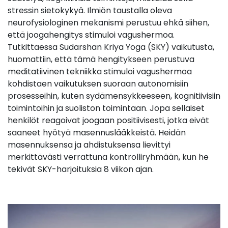
stressin sietokykyä. Ilmiön taustalla oleva
neurofysiologinen mekanismi perustuu ehkä siihen,
että joogahengitys stimuloi vagushermoa.
Tutkittaessa Sudarshan Kriya Yoga (SKY) vaikutusta,
huomattiin, että tämä hengitykseen perustuva
meditatiivinen tekniikka stimuloi vagushermoa
kohdistaen vaikutuksen suoraan autonomisiin
prosesseihin, kuten sydämensykkeeseen, kognitiivisiin
toimintoihin ja suoliston toimintaan. Jopa sellaiset
henkilöt reagoivat joogaan positiivisesti, jotka eivät
saaneet hyötyä masennuslääkkeistä. Heidän
masennuksensa ja ahdistuksensa lievittyi
merkittävästi verrattuna kontrolliryhmään, kun he
tekivät SKY-harjoituksia 8 viikon ajan.