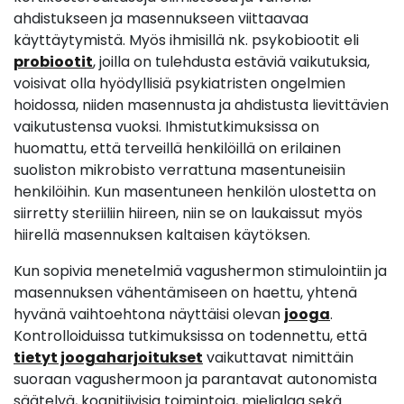
ahdistukseen ja masennukseen viittaavaa
käyttäytymistä. Myös ihmisillä nk. psykobiootit eli
probiootit
, joilla on tulehdusta estäviä vaikutuksia,
voisivat olla hyödyllisiä psykiatristen ongelmien
hoidossa, niiden masennusta ja ahdistusta lievittävien
vaikutustensa vuoksi. Ihmistutkimuksissa on
huomattu, että terveillä henkilöillä on erilainen
suoliston mikrobisto verrattuna masentuneisiin
henkilöihin. Kun masentuneen henkilön ulostetta on
siirretty steriiliin hiireen, niin se on laukaissut myös
hiirellä masennuksen kaltaisen käytöksen.
Kun sopivia menetelmiä vagushermon stimulointiin ja
masennuksen vähentämiseen on haettu, yhtenä
hyvänä vaihtoehtona näyttäisi olevan
jooga
.
Kontrolloiduissa tutkimuksissa on todennettu, että
tietyt joogaharjoitukset
vaikuttavat nimittäin
suoraan vagushermoon ja parantavat autonomista
säätelyä, kognitiivisia toimintoja, mielialaa sekä