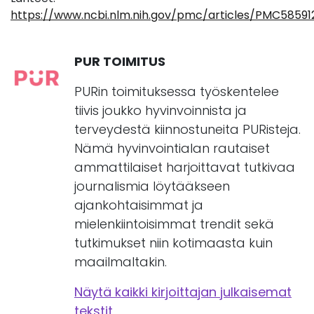
https://www.ncbi.nlm.nih.gov/pmc/articles/PMC58591
PUR TOIMITUS
PURin toimituksessa työskentelee
tiivis joukko hyvinvoinnista ja
terveydestä kiinnostuneita PURisteja.
Nämä hyvinvointialan rautaiset
ammattilaiset harjoittavat tutkivaa
journalismia löytääkseen
ajankohtaisimmat ja
mielenkiintoisimmat trendit sekä
tutkimukset niin kotimaasta kuin
maailmaltakin.
Näytä kaikki kirjoittajan julkaisemat
tekstit