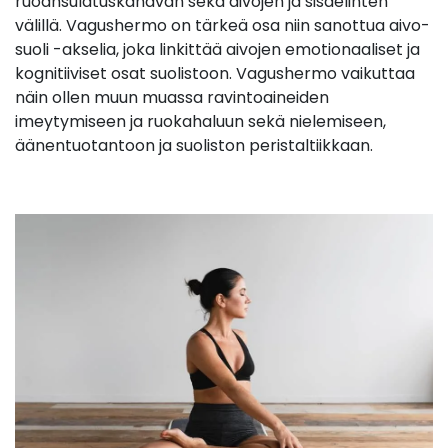
ruoansulatuskanavan sekä aivojen ja sisäelinten
välillä. Vagushermo on tärkeä osa niin sanottua aivo-
suoli -akselia, joka linkittää aivojen emotionaaliset ja
kognitiiviset osat suolistoon. Vagushermo vaikuttaa
näin ollen muun muassa ravintoaineiden
imeytymiseen ja ruokahaluun sekä nielemiseen,
äänentuotantoon ja suoliston peristaltiikkaan.