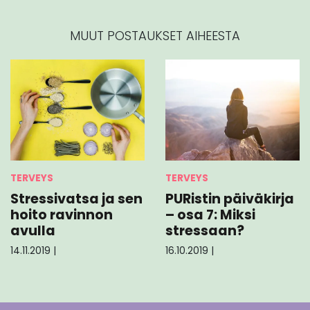
MUUT POSTAUKSET AIHEESTA
TERVEYS
TERVEYS
Stressivatsa ja sen
PURistin päiväkirja
hoito ravinnon
– osa 7: Miksi
avulla
stressaan?
14.11.2019
|
16.10.2019
|