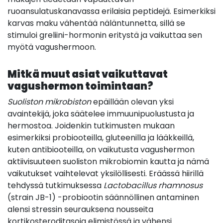
ruoansulatuskanavassa erilaisia peptidejä. Esimerkiksi
karvas maku vähentää näläntunnetta, sillä se
stimuloi greliini-hormonin eritystä ja vaikuttaa sen
myötä vagushermoon.
Mitkä muut asiat vaikuttavat
vagushermon toimintaan?
Suoliston mikrobiston
epäillään olevan yksi
avaintekijä, joka säätelee immuunipuolustusta ja
hermostoa. Joidenkin tutkimusten mukaan
esimerkiksi probiooteilla, gluteenilla ja lääkkeillä,
kuten antibiooteilla, on vaikutusta vagushermon
aktiivisuuteen suoliston mikrobiomin kautta ja nämä
vaikutukset vaihtelevat yksilöllisesti. Eräässä hiirillä
tehdyssä tutkimuksessa
Lactobacillus rhamnosus
(strain JB-1) -probiootin säännöllinen antaminen
alensi stressin seurauksena nousseita
kortikosteroditasoja elimistössä ja vähensi