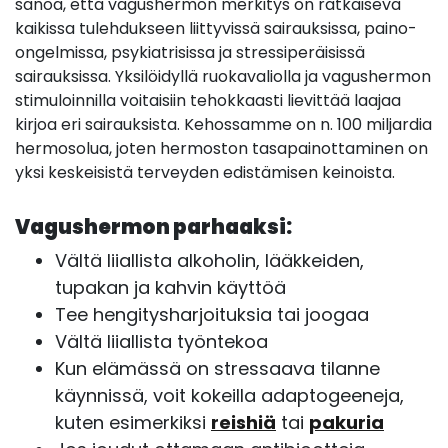
sanoa, että vagushermon merkitys on ratkaiseva
kaikissa tulehdukseen liittyvissä sairauksissa, paino-
ongelmissa, psykiatrisissa ja stressiperäisissä
sairauksissa. Yksilöidyllä ruokavaliolla ja vagushermon
stimuloinnilla voitaisiin tehokkaasti lievittää laajaa
kirjoa eri sairauksista. Kehossamme on n. 100 miljardia
hermosolua, joten hermoston tasapainottaminen on
yksi keskeisistä terveyden edistämisen keinoista.
Vagushermon parhaaksi:
Vältä liiallista alkoholin, lääkkeiden,
tupakan ja kahvin käyttöä
Tee hengitysharjoituksia tai joogaa
Vältä liiallista työntekoa
Kun elämässä on stressaava tilanne
käynnissä, voit kokeilla adaptogeeneja,
kuten esimerkiksi
reishiä
tai
pakuria