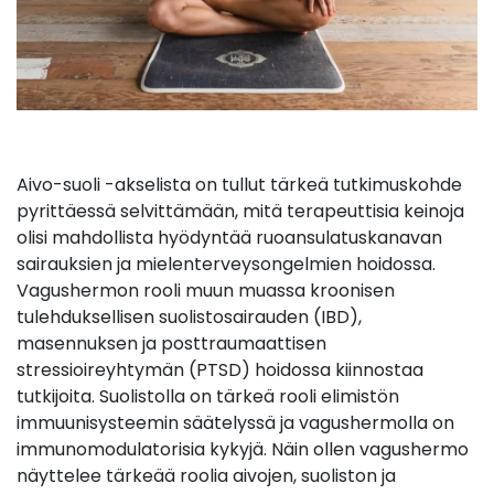
Aivo-suoli -akselista on tullut tärkeä tutkimuskohde
pyrittäessä selvittämään, mitä terapeuttisia keinoja
olisi mahdollista hyödyntää ruoansulatuskanavan
sairauksien ja mielenterveysongelmien hoidossa.
Vagushermon rooli muun muassa kroonisen
tulehduksellisen suolistosairauden (IBD),
masennuksen ja posttraumaattisen
stressioireyhtymän (PTSD) hoidossa kiinnostaa
tutkijoita. Suolistolla on tärkeä rooli elimistön
immuunisysteemin säätelyssä ja vagushermolla on
immunomodulatorisia kykyjä. Näin ollen vagushermo
näyttelee tärkeää roolia aivojen, suoliston ja