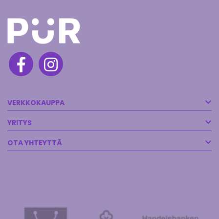
VERKKOKAUPPA
YRITYS
OTA YHTEYTTÄ