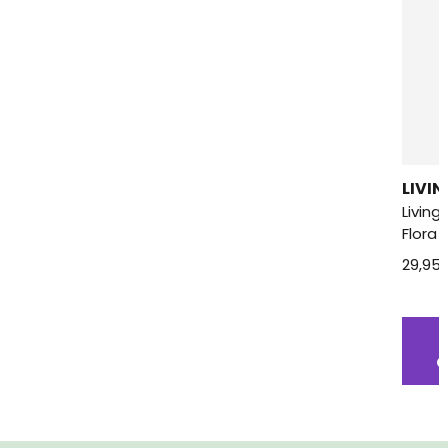
LIVI
Living
Flora 
29,95
O