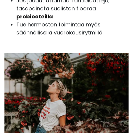
Jos joudut ottamaan antibiootteja,
tasapainota suoliston flooraa
probiooteilla
Tue hermoston toimintaa myös
säännöllisellä vuorokausirytmillä