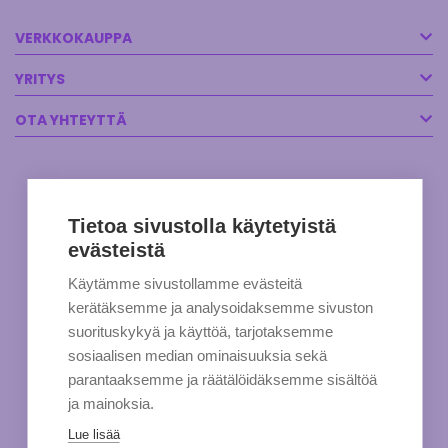
VERKKOKAUPPA
YRITYS
OTA YHTEYTTÄ
Tietoa sivustolla käytetyistä
evästeistä
Käytämme sivustollamme evästeitä
kerätäksemme ja analysoidaksemme sivuston
suorituskykyä ja käyttöä, tarjotaksemme
sosiaalisen median ominaisuuksia sekä
parantaaksemme ja räätälöidäksemme sisältöä
ja mainoksia.
Lue lisää