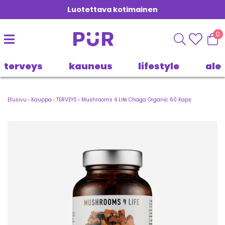
Luotettava kotimainen
0
terveys
kauneus
lifestyle
ale
Etusivu
›
Kauppa
›
TERVEYS
›
Mushrooms 4 Life Chaga Organic 60 Kaps