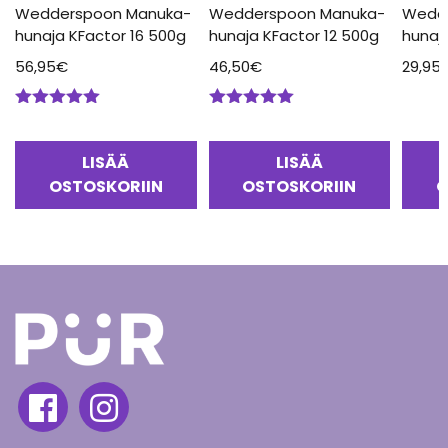
Wedderspoon Manuka-
Wedderspoon Manuka-
Wedd
hunaja KFactor 16 500g
hunaja KFactor 12 500g
hunaj
56,95
€
46,50
€
29,95
Arvostelu
Arvostelu
tuotteesta:
tuotteesta:
5.00
/ 5
5.00
/ 5
LISÄÄ
LISÄÄ
OSTOSKORIIN
OSTOSKORIIN
O