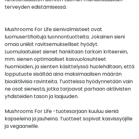
terveyden edistämisessä.
Mushrooms For Life sienivalmisteet ovat
luomusertifioituja luonnontuotteita. Jokainen sieni
omaa uniikit ravitsemukselliset hyödyt.
Luomulaatuiset sienet hankitaan tarkoin kriteerein,
mm. sienen optimaaliset kasvuolosuhteet
huomioiden, ja sienten käsittelyssä huolehditaan, että
lopputuote sisältää aina maksimaalisen määrän
bioaktiivisia ravinteita. Tuotteissa hyödynnetään vain
ne osat sienestä, jotka tarjoavat parhaan aktiivisten
yhdisteiden tason ja laajuuden.
Mushrooms For Life -tuotesarjaan kuuluu sieniä
kapseleina ja jauheina. Tuotteet sopivat kasvissyöjille
ja vegaaneille.