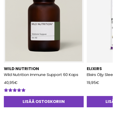
WILD NUTRITION
ELIXIRS
Wild Nutrition Immune Support 60 Kaps
Elixirs Öljy Slee
40,95
€
19,95
€
Arvostelu
tuotteesta:
LISÄÄ OSTOSKORIIN
LIS
5.00
/ 5