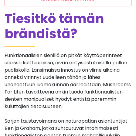
Tiesitkö tämän
brändistä?
Funktionaalisien sienillä on pitkät käyttöperinteet
useissa kulttuureissa, aivan erityisesti itäisellä pallon
puoliskolla. Länsimaissa innostus on viime aikoina
onneksi virinnyt uudelleen tähän jo lähes
unohdettuun luomakunnan aarreaittaan. Mushrooms
For Lifen tavoitteena onkin tuoda funktionaalisten
sienten monipuoliset hyödyt entistä paremmin
kuluttajien tietoisuuteen.
Sarjan taustavoimana on naturopatian asiantuntijat
Ben ja Graham, jotka suhtautuvat intohimoisesti
funktionaalisten sienten tuomiin mahdollisuuksiin