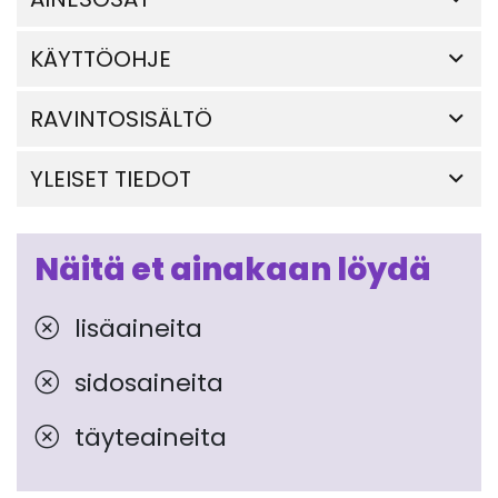
KÄYTTÖOHJE
RAVINTOSISÄLTÖ
YLEISET TIEDOT
Näitä et ainakaan löydä
lisäaineita
sidosaineita
täyteaineita