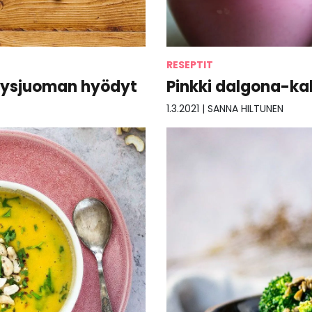
RESEPTIT
veysjuoman hyödyt
Pinkki dalgona-kah
1.3.2021
|
SANNA HILTUNEN