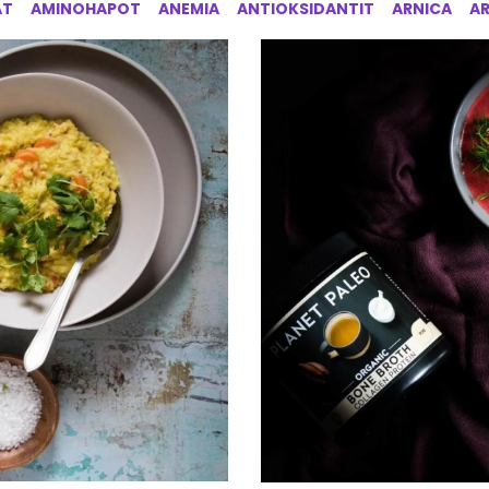
AT
AMINOHAPOT
ANEMIA
ANTIOKSIDANTIT
ARNICA
A