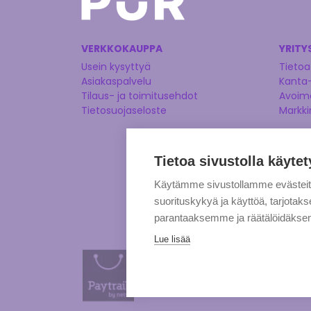
VERKKOKAUPPA
YRITY
Usein kysyttyä
Tietoa
Asiakaspalvelu
Kanta
Tilaus- ja toimitusehdot
Avoime
Tietosuojaseloste
Markki
Tietoa sivustolla käytet
Käytämme sivustollamme evästei
suorituskykyä ja käyttöä, tarjot
parantaaksemme ja räätälöidäksem
Lue lisää