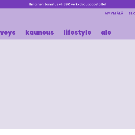
Ilmainen toimitus yli 89€ verkkokauppaostoille!
MYYMÄLÄ
BL
rveys
kauneus
lifestyle
ale