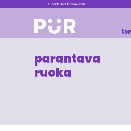
Luotettava kotimainen
te
parantava
ruoka