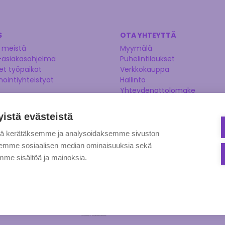
S
OTA YHTEYTTÄ
 meistä
Myymälä
-asiakasohjelma
Puhelintilaukset
t työpaikat
Verkkokauppa
nointiyhteistyöt
Hallinto
Yhteydenottolomake
Kysy asiantuntijaltamme
Ehdota tuotetta
yistä evästeistä
tä kerätäksemme ja analysoidaksemme sivuston
aksemme sosiaalisen median ominaisuuksia sekä
me sisältöä ja mainoksia.