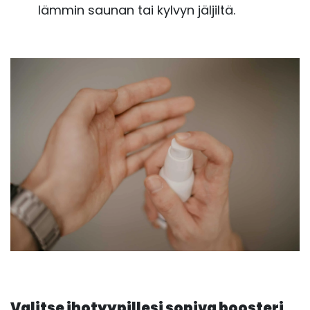
lämmin saunan tai kylvyn jäljiltä.
Valitse ihotyypillesi sopiva boosteri