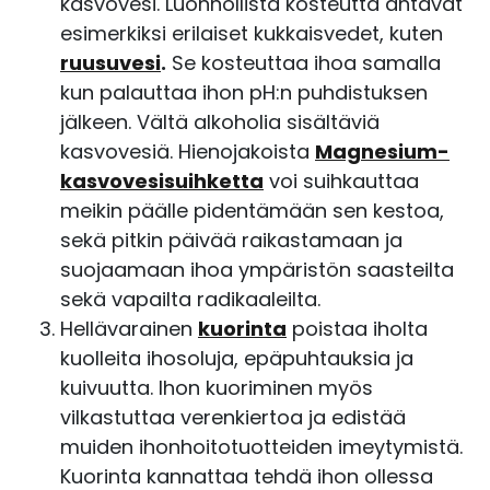
kasvovesi. Luonnollista kosteutta antavat
esimerkiksi erilaiset kukkaisvedet, kuten
ruusuvesi
.
Se kosteuttaa ihoa samalla
kun palauttaa ihon pH:n puhdistuksen
jälkeen. Vältä alkoholia sisältäviä
kasvovesiä. Hienojakoista
Magnesium-
kasvovesisuihketta
voi suihkauttaa
meikin päälle pidentämään sen kestoa,
sekä pitkin päivää raikastamaan ja
suojaamaan ihoa ympäristön saasteilta
sekä vapailta radikaaleilta.
Hellävarainen
kuorinta
poistaa iholta
kuolleita ihosoluja, epäpuhtauksia ja
kuivuutta. Ihon kuoriminen myös
vilkastuttaa verenkiertoa ja edistää
muiden ihonhoitotuotteiden imeytymistä.
Kuorinta kannattaa tehdä ihon ollessa