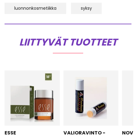
luonnonkosmetiikka
syksy
LIITTYVÄT TUOTTEET
ESSE
VALIORAVINTO -
NOVE