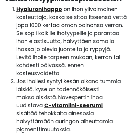
Hyaluronihappo
on ihon ylivoimainen
kosteuttaja, koska se sitoo itseensä vettä
jopa 1000 kertaa oman painonsa verran.
Se sopii kaikille ihotyypeille ja parantaa
ihon elastisuutta, häivyttäen samalla
ihossa jo olevia juonteita ja ryppyjä.
Levitä iholle tarpeen mukaan, kerran tai
kahdesti päivässä, ennen
kosteusvoidetta.
Jos ihollesi syntyi kesän aikana tummia
läiskiä, kyse on todennäköisesti
maksaläiskistä. Novexpertin ihoa
uudistava
C-vitamiini-seerumi
sisältää tehokkaita ainesosia
häivyttämään auringon aiheuttamia
pigmenttimuutoksia.