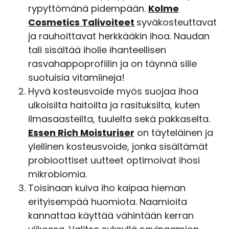
rypyttömänä pidempään.
Kolme
Cosmetics Talivoiteet
syväkosteuttavat
ja rauhoittavat herkkääkin ihoa.
Naudan
tali sisältää iholle ihanteellisen
rasvahappoprofiilin ja on täynnä sille
suotuisia vitamiineja!
Hyvä kosteusvoide myös suojaa ihoa
ulkoisilta haitoilta ja rasituksilta, kuten
ilmasaasteilta, tuulelta sekä pakkaselta.
Essen Rich Moisturiser
on täyteläinen ja
ylellinen kosteusvoide, jonka sisältämät
probioottiset uutteet optimoivat ihosi
mikrobiomia.
Toisinaan kuiva iho kaipaa hieman
erityisempää huomiota. Naamioita
kannattaa käyttää vähintään kerran