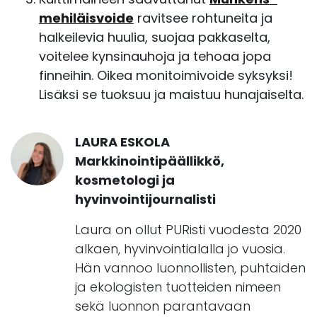
mehiläisvoide
ravitsee rohtuneita ja
halkeilevia huulia, suojaa pakkaselta,
voitelee kynsinauhoja ja tehoaa jopa
finneihin. Oikea monitoimivoide syksyksi!
Lisäksi se tuoksuu ja maistuu hunajaiselta.
LAURA ESKOLA
Markkinointipäällikkö,
kosmetologi ja
hyvinvointijournalisti
Laura on ollut PURisti vuodesta 2020
alkaen, hyvinvointialalla jo vuosia.
Hän vannoo luonnollisten, puhtaiden
ja ekologisten tuotteiden nimeen
sekä luonnon parantavaan