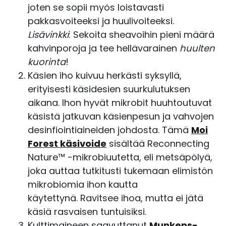
joten se sopii myös loistavasti
pakkasvoiteeksi ja huulivoiteeksi.
Lisävinkki
: Sekoita sheavoihin pieni määrä
kahvinporoja ja tee hellävarainen
huulten
kuorinta
!
Käsien iho kuivuu herkästi syksyllä,
erityisesti käsidesien suurkulutuksen
aikana. Ihon hyvät mikrobit huuhtoutuvat
käsistä jatkuvan käsienpesun ja vahvojen
desinfiointiaineiden johdosta. Tämä
Moi
Forest käsivoide
sisältää
Reconnecting
Nature™ -mikrobiuutetta
,
eli metsäpölyä,
joka auttaa tutkitusti tukemaan elimistön
mikrobiomia ihon kautta
käytettynä.
Ravitsee ihoa, mutta ei jätä
käsiä rasvaisen tuntuisiksi.
Kulttimaineen saavuttanut
Munkens-