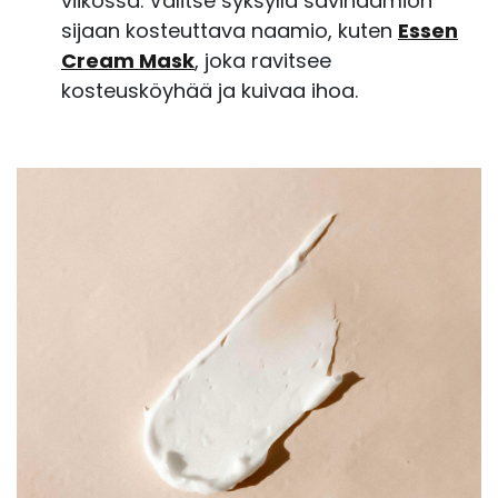
viikossa. Valitse syksyllä savinaamion
sijaan kosteuttava naamio, kuten
Essen
Cream Mask
, joka ravitsee
kosteusköyhää ja kuivaa ihoa
.