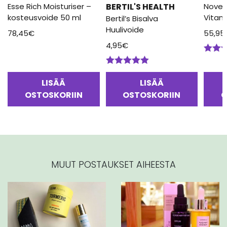
Esse Rich Moisturiser –
BERTIL'S HEALTH
Novex
kosteusvoide 50 ml
Vitam
Bertil’s Bisalva
Huulivoide
78,45
€
55,95
4,95
€
Arvos
tuotte
Arvostelu
5.00
/
tuotteesta:
LISÄÄ
LISÄÄ
5.00
/ 5
OSTOSKORIIN
OSTOSKORIIN
O
MUUT POSTAUKSET AIHEESTA