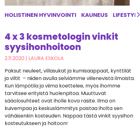
HOLISTINEN HYVINVOINTI
KAUNEUS
LIFESTYL
4 x 3 kosmetologin vinkit
syysihonhoitoon
2.11.2020
| LAURA ESKOLA
Paksut neuleet, villasukat ja kumisaappaat, kynttilät
ja viltit – niiden avulla selviämme viilenevistä ilmoista.
Kun lämpötila ja viima koettelee, myös ihomme
tarvitsee erityistä huolenpitoa. Muuttuvat
sääolosuhteet ovat iholle kova rasite. Ilma on
kuivempaa ja keskuslämmitys poistaa iholta sen
vähäisenkin kosteuden. Nappaa tästä vinkit syysihon
kosteutukseen ja hoitoon!