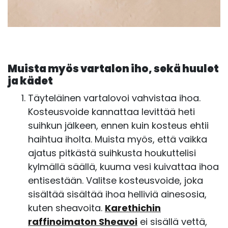
Muista myös vartalon iho, sekä huulet
ja kädet
Täyteläinen vartalovoi vahvistaa ihoa.
Kosteusvoide kannattaa levittää heti
suihkun jälkeen, ennen kuin kosteus ehtii
haihtua iholta. Muista myös, että vaikka
ajatus pitkästä suihkusta houkuttelisi
kylmällä säällä, kuuma vesi kuivattaa ihoa
entisestään. Valitse kosteusvoide, joka
sisältää sisältää ihoa helliviä ainesosia,
kuten sheavoita.
Karethichin
raffinoimaton Sheavoi
ei sisällä vettä,