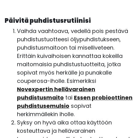
Päivitä puhdistusrutiinisi
Vaihda vaahtoava, vedellä pois pestävä
puhdistustuotteesi öljypuhdistukseen,
puhdistusmaitoon tai miselliveteen.
Erittäin kuivaihoisen kannattaa kokeilla
maitomaisia puhdistustuotteita, jotka
sopivat myös herkälle ja punakalle
couperosa-iholle. Esimerkiksi
Novexpertin hellävarainen
puhdistusmaito
tai
Essen probioottinen
puhdistusemulsio
sopivat
herkimmällekin iholle.
Syksy on hyvä aika ottaa käyttöön
kosteuttava ja hellävarainen