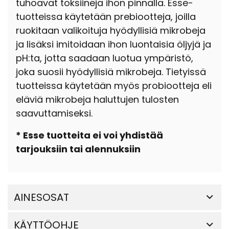
tuhoavat toksiineja ihon pinnalla. Esse-
tuotteissa käytetään prebiootteja, joilla
ruokitaan valikoituja hyödyllisiä mikrobeja
ja lisäksi imitoidaan ihon luontaisia öljyjä ja
pH:ta, jotta saadaan luotua ympäristö,
joka suosii hyödyllisiä mikrobeja. Tietyissä
tuotteissa käytetään myös probiootteja eli
eläviä mikrobeja haluttujen tulosten
saavuttamiseksi.
* Esse tuotteita ei voi yhdistää
tarjouksiin tai alennuksiin
AINESOSAT
KÄYTTÖOHJE