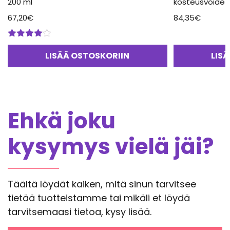
200 ml
kosteusvoide 
67,20
€
84,35
€
Arvostelu
tuotteesta:
LISÄÄ OSTOSKORIIN
LIS
4.00
/ 5
Ehkä joku
kysymys vielä jäi?
Täältä löydät kaiken, mitä sinun tarvitsee
tietää tuotteistamme tai mikäli et löydä
tarvitsemaasi tietoa, kysy lisää.