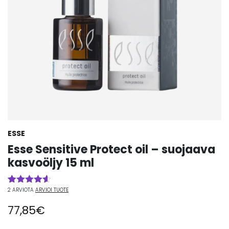
ESSE
Esse Sensitive Protect oil – suojaava
kasvoöljy 15 ml
2
ARVIOTA
ARVIOI TUOTE
Arvio
2
4.50
5:stä
77,85
€
perustuen
asiakkaan
arvotukseen.