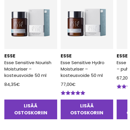
ESSE
ESSE
ESSE
Esse Sensitive Nourish
Esse Sensitive Hydro
Esse S
Moisturiser –
Moisturiser –
– puh
kosteusvoide 50 ml
kosteusvoide 50 ml
67,20
84,35
€
77,00
€
Arvos
tuotte
Arvostelu
4.00
/
tuotteesta:
LISÄÄ
LISÄÄ
5.00
/ 5
OSTOSKORIIN
OSTOSKORIIN
O