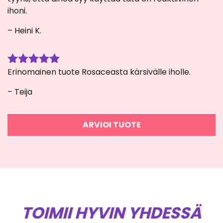
ihoni.
– Heini K.
Erinomainen tuote Rosaceasta kärsivälle iholle.
Arvostelu
tuotteesta:
– Teija
5
/ 5
ARVIOI TUOTE
TOIMII HYVIN YHDESSÄ