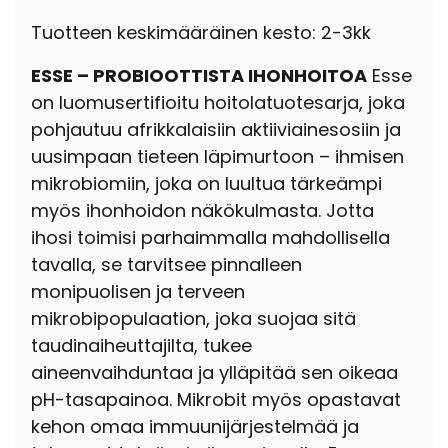
Tuotteen keskimääräinen kesto: 2-3kk
ESSE – PROBIOOTTISTA IHONHOITOA
Esse
on luomusertifioitu hoitolatuotesarja, joka
pohjautuu afrikkalaisiin aktiiviainesosiin ja
uusimpaan tieteen läpimurtoon – ihmisen
mikrobiomiin, joka on luultua tärkeämpi
myös ihonhoidon näkökulmasta. Jotta
ihosi toimisi parhaimmalla mahdollisella
tavalla, se tarvitsee pinnalleen
monipuolisen ja terveen
mikrobipopulaation, joka suojaa sitä
taudinaiheuttajilta, tukee
aineenvaihduntaa ja ylläpitää sen oikeaa
pH-tasapainoa. Mikrobit myös opastavat
kehon omaa immuunijärjestelmää ja