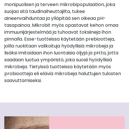
monipuolisen ja terveen mikrobipopulaation, joka
suojaa sitä taudinaiheuttajilta, tukee
aineenvaihduntaa ja ylläpitää sen oikeaa pH-
tasapainoa. Mikrobit myös opastavat kehon omaa
immuunijärjestelmää ja tuhoavat toksiineja ihon
pinnalla. Esse-tuotteissa käytetään prebiootteja,
joilla ruokitaan valikoituja hyödyllisiä mikrobeja ja
lisäksi imitoidaan ihon luontaisia öljyjä ja pH:ta, jotta
saadaan luotua ympäristö, joka suosii hyödyllisiä
mikrobeja. Tietyissä tuotteissa käytetään myös
probiootteja eli eläviä mikrobeja haluttujen tulosten
saavuttamiseksi.