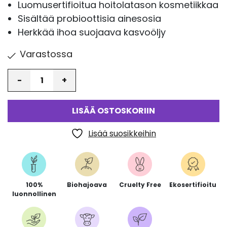
Luomusertifioitua hoitolatason kosmetiikkaa
Sisältää probioottisia ainesosia
Herkkää ihoa suojaava kasvoöljy
Varastossa
Määrä
LISÄÄ OSTOSKORIIN
Lisää suosikkeihin
100%
Biohajoava
Cruelty Free
Ekosertifioitu
luonnollinen