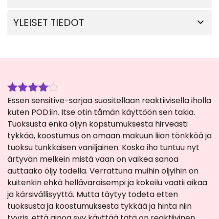
YLEISET TIEDOT
Essen sensitive-sarjaa suositellaan reaktiivisella iholla
Arvostelu
tuotteesta:
kuten POD:iin. Itse otin tåmän käyttöön sen takia.
4
/ 5
Tuoksusta enkä öljyn kopstumuksesta hirveästi
tykkää, koostumus on omaan makuun liian tönkköä ja
tuoksu tunkkaisen vaniljainen. Koska iho tuntuu nyt
ärtyvän melkein mistä vaan on vaikea sanoa
auttaako öljy todella. Verrattuna muihin öljyihin on
kuitenkin ehkä hellävaraisempi ja kokeilu vaatii aikaa
ja kärsivällisyyttä. Mutta täytyy todeta etten
tuoksusta ja koostumuksesta tykkää ja hinta niin
tyyris, että ainoa syy käyttää tätä on reaktiivinen