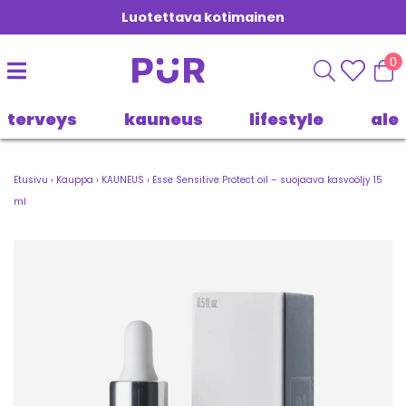
Luotettava kotimainen
0
terveys
kauneus
lifestyle
ale
Etusivu
›
Kauppa
›
KAUNEUS
›
Esse Sensitive Protect oil – suojaava kasvoöljy 15
ml