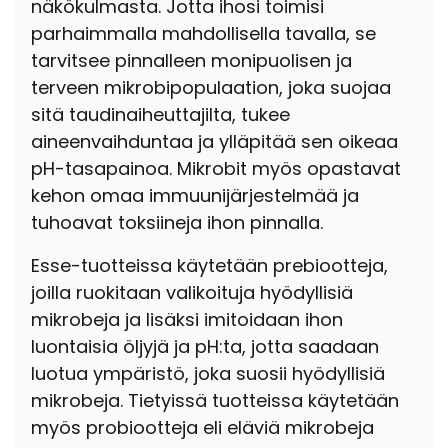
näkökulmasta. Jotta ihosi toimisi
parhaimmalla mahdollisella tavalla, se
tarvitsee pinnalleen monipuolisen ja
terveen mikrobipopulaation, joka suojaa
sitä taudinaiheuttajilta, tukee
aineenvaihduntaa ja ylläpitää sen oikeaa
pH-tasapainoa. Mikrobit myös opastavat
kehon omaa immuunijärjestelmää ja
tuhoavat toksiineja ihon pinnalla.
Esse-tuotteissa käytetään prebiootteja,
joilla ruokitaan valikoituja hyödyllisiä
mikrobeja ja lisäksi imitoidaan ihon
luontaisia öljyjä ja pH:ta, jotta saadaan
luotua ympäristö, joka suosii hyödyllisiä
mikrobeja. Tietyissä tuotteissa käytetään
myös probiootteja eli eläviä mikrobeja