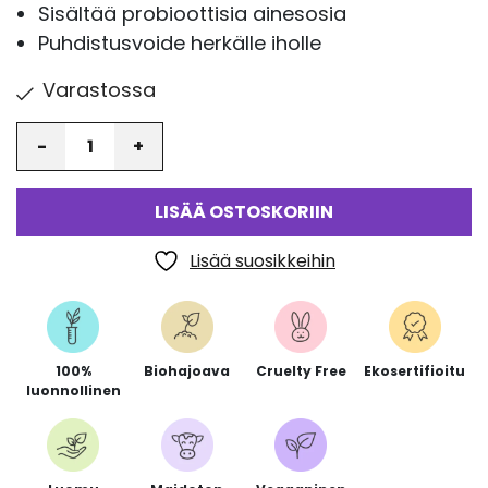
Sisältää probioottisia ainesosia
Puhdistusvoide herkälle iholle
Varastossa
Määrä
LISÄÄ OSTOSKORIIN
Lisää suosikkeihin
100%
Biohajoava
Cruelty Free
Ekosertifioitu
luonnollinen