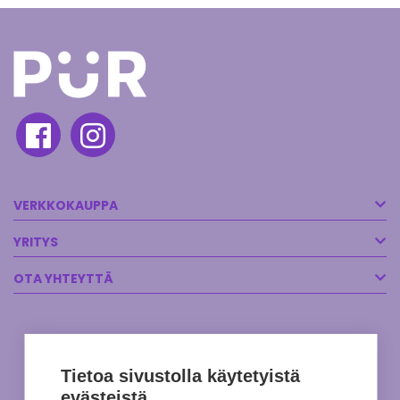
VERKKOKAUPPA
YRITYS
OTA YHTEYTTÄ
Tietoa sivustolla käytetyistä
evästeistä