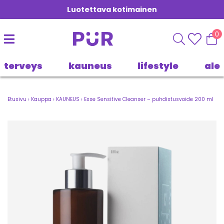
Luotettava kotimainen
0
terveys
kauneus
lifestyle
ale
Etusivu
›
Kauppa
›
KAUNEUS
›
Esse Sensitive Cleanser – puhdistusvoide 200 ml