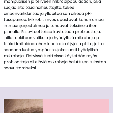
monipuolisen ja terveen mikrobipopulaation, joka
suojaa sitä taudinaiheuttajilta, tukee
aineenvaihduntaa ja ylläpitää sen oikeaa pH-
tasapainoa. Mikrobit myös opastavat kehon omaa
immuunijärjestelmää ja tuhoavat toksiineja ihon
pinnalla. Esse-tuotteissa käytetään prebiootteja,
joilla ruokitaan valikoituja hyödyllisiä mikrobeja ja
lisäksi imitoidaan ihon luontaisia öljyjä ja pH:ta, jotta
saadaan luotua ympäristö, joka suosii hyödyllisiä
mikrobeja. Tietyissä tuotteissa käytetään myös
probiootteja eli eläviä mikrobeja haluttujen tulosten
saavuttamiseksi.