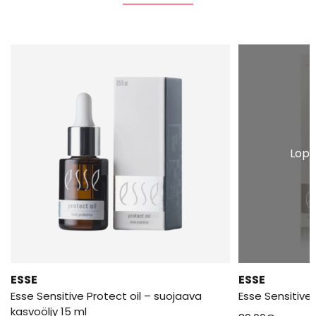
Lopp
ESSE
ESSE
Esse Sensitive Protect oil – suojaava
Esse Sensitive
kasvoöljy 15 ml