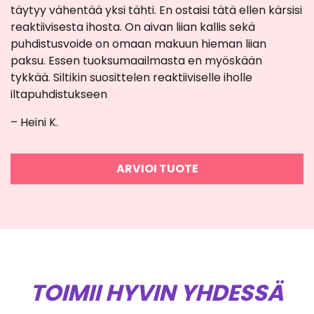
tuotteesta:
täytyy vähentää yksi tähti. En ostaisi tätä ellen kärsisi
4
/ 5
reaktiivisesta ihosta. On aivan liian kallis sekä
puhdistusvoide on omaan makuun hieman liian
paksu. Essen tuoksumaailmasta en myöskään
tykkää. Siltikin suosittelen reaktiiviselle iholle
iltapuhdistukseen
– Heini K.
ARVIOI TUOTE
TOIMII HYVIN YHDESSÄ