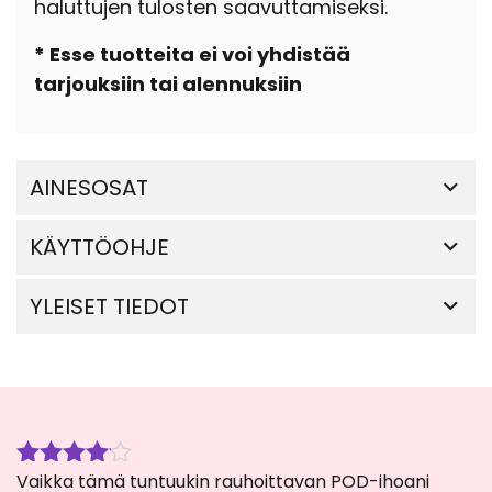
haluttujen tulosten saavuttamiseksi.
* Esse tuotteita ei voi yhdistää
tarjouksiin tai alennuksiin
AINESOSAT
KÄYTTÖOHJE
YLEISET TIEDOT
Vaikka tämä tuntuukin rauhoittavan POD-ihoani
Arvostelu