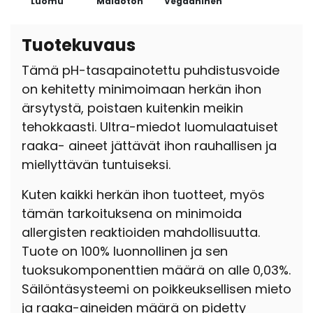
Luomu
Maidoton
Vegaaninen
Tuotekuvaus
Tämä pH-tasapainotettu puhdistusvoide
on kehitetty minimoimaan herkän ihon
ärsytystä, poistaen kuitenkin meikin
tehokkaasti. Ultra-miedot luomulaatuiset
raaka- aineet jättävät ihon rauhallisen ja
miellyttävän tuntuiseksi.
Kuten kaikki herkän ihon tuotteet, myös
tämän tarkoituksena on minimoida
allergisten reaktioiden mahdollisuutta.
Tuote on 100% luonnollinen ja sen
tuoksukomponenttien määrä on alle 0,03%.
Säilöntäsysteemi on poikkeuksellisen mieto
ja raaka-aineiden määrä on pidetty