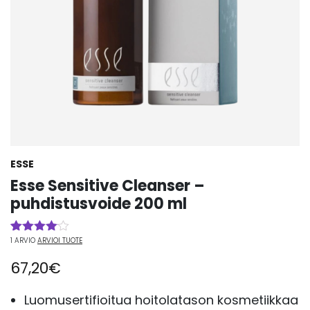
ESSE
Esse Sensitive Cleanser –
puhdistusvoide 200 ml
1
ARVIO
ARVIOI TUOTE
Arvio
1
4.00
67,20
€
5:stä
perustuen
asiakkaan
arvotukseen.
Luomusertifioitua hoitolatason kosmetiikkaa