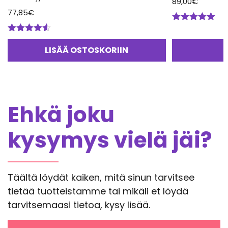
89,00
€
77,85
€
Arvostelu
tuotteesta:
Arvostelu
5.00
/ 5
tuotteesta:
LISÄÄ OSTOSKORIIN
4.50
/ 5
Ehkä joku
kysymys vielä jäi?
Täältä löydät kaiken, mitä sinun tarvitsee
tietää tuotteistamme tai mikäli et löydä
tarvitsemaasi tietoa, kysy lisää.