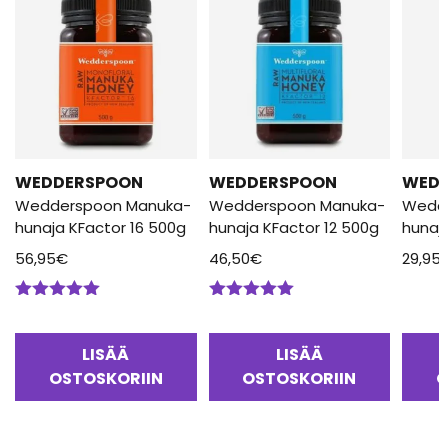
WEDDERSPOON
WEDDERSPOON
WED
Wedderspoon Manuka-
Wedderspoon Manuka-
Wedd
hunaja KFactor 16 500g
hunaja KFactor 12 500g
hunaj
56,95
€
46,50
€
29,95
Arvostelu
Arvostelu
tuotteesta:
tuotteesta:
5.00
/ 5
5.00
/ 5
LISÄÄ
LISÄÄ
OSTOSKORIIN
OSTOSKORIIN
O