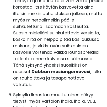
tärkeyttä ja ihanuutta ei vain voi tarpeeksi
korostaa. Itse käytän kasvovettä aina
iltaisin meikin puhdistuksen jälkeen, mutta
myös mineraalimeikin päälle
suihkutettuna lisäämään kosteutta.
Suosin mielelläni suihkutettavia versioita,
koska niitä on helppo pitää käsilaukussa
mukana, ja virkistävän suihkauksen
kasvoille voi tehdä vaikka lounasbreikillä
tai lentokoneen kuivassa sisäilmassa.
Tänä syksynä yhdeksi suosikiksi on
noussut
Dabban mesiangervovesi
, jolla
on rauhoittava ja tasapainottava
vaikutus.
Syksyllä ilmaston muuttuminen näkyy
tietysti myös vartalon iholla. Iho kuivuu,