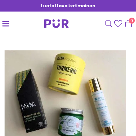
Luotettava kotimainen
0