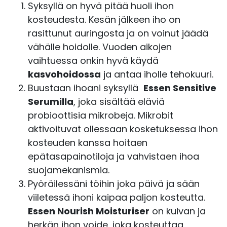
Syksyllä on hyvä pitää huoli ihon
kosteudesta. Kesän jälkeen iho on
rasittunut auringosta ja on voinut jäädä
vähälle hoidolle. Vuoden aikojen
vaihtuessa onkin hyvä käydä
kasvohoidossa
ja antaa iholle tehokuuri.
Buustaan ihoani syksyllä
Essen Sensitive
Serumilla
, joka sisältää eläviä
probioottisia mikrobeja. Mikrobit
aktivoituvat ollessaan kosketuksessa ihon
kosteuden kanssa hoitaen
epätasapainotiloja ja vahvistaen ihoa
suojamekanismia.
Pyöräilessäni töihin joka päivä ja sään
viiletessä ihoni kaipaa paljon kosteutta.
Essen Nourish Moisturiser
on kuivan ja
herkän ihon voide, joka kosteuttaa