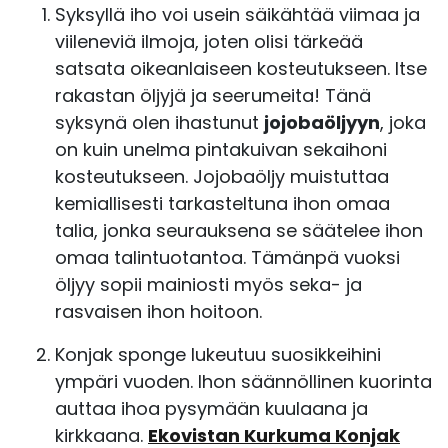
Syksyllä iho voi usein säikähtää viimaa ja
viileneviä ilmoja, joten olisi tärkeää
satsata oikeanlaiseen kosteutukseen. Itse
rakastan öljyjä ja seerumeita! Tänä
syksynä olen ihastunut
jojobaöljyyn
, joka
on kuin unelma pintakuivan sekaihoni
kosteutukseen. Jojobaöljy muistuttaa
kemiallisesti tarkasteltuna ihon omaa
talia, jonka seurauksena se säätelee ihon
omaa talintuotantoa. Tämänpä vuoksi
öljyy sopii mainiosti myös seka- ja
rasvaisen ihon hoitoon.
Konjak sponge lukeutuu suosikkeihini
ympäri vuoden. Ihon säännöllinen kuorinta
auttaa ihoa pysymään kuulaana ja
kirkkaana.
Ekovistan Kurkuma Konjak