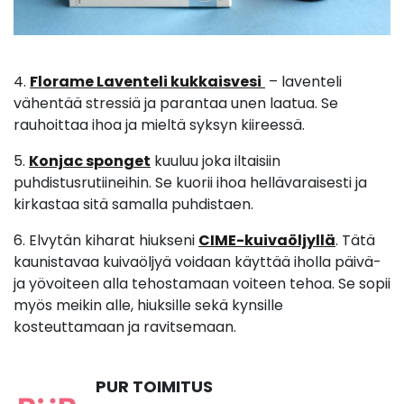
4.
Florame Laventeli kukkaisvesi
– laventeli
vähentää stressiä ja parantaa unen laatua. Se
rauhoittaa ihoa ja mieltä syksyn kiireessä.
5.
Konjac sponget
kuuluu joka iltaisiin
puhdistusrutiineihin. Se kuorii ihoa hellävaraisesti ja
kirkastaa sitä samalla puhdistaen.
6. Elvytän kiharat hiukseni
CIME-kuivaöljyllä
. Tätä
kaunistavaa kuivaöljyä voidaan käyttää iholla päivä-
ja yövoiteen alla tehostamaan voiteen tehoa. Se sopii
myös meikin alle, hiuksille sekä kynsille
kosteuttamaan ja ravitsemaan.
PUR TOIMITUS