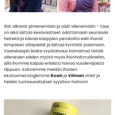
Illat alkavat pimenemään ja säät viilenemään – taas
on aika laittaa kesävaatteet odottamaan seuraavia
helteitä ja kaivaa kaappien perukoilta esiin ihanat
lämpöiset villapaidat ja laittaa kynttilät palamaan.
Vaatekaapin lisäksi syyskatsaus kannattaa tehdä
viilenevien säiden myötä myös ihonhoitorutiineihin,
sillä ihomme kaipaa erilaista hoivaa vuodenajoista
riippuen. Kokosimme meidän ihanien
ekokosmetologiemme
Rosin
ja
Vilman
vinkit ja
heidän tuotesuositukset syysihon hoitoon!