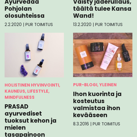
Ayurvedaa
Väisty jaderullaus,
Pohjolan
täältä tulee Kansa
olosuhteissa
Wand!
2.2.2020
|
PUR TOIMITUS
13.2.2020
|
PUR TOIMITUS
PUR-BLOGI, YLEINEN
HOLISTINEN HYVINVOINTI,
KAUNEUS, LIFESTYLE,
Ihon kuorinta ja
MINDFULNESS
kosteutus
PRASAD
valmistaa ihon
ayurvediset
kevääseen
tuoksut kehon ja
8.3.2016
|
PUR TOIMITUS
mielen
tasapainoon