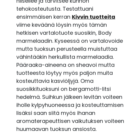
hilseilee ja tarvitsee kunnon
tehokosteutusta. Testattuani
ensimmäisen kerran
Kivvin tuotteita
viime keväänä löysin myös tämän
hetkisen vartalotuote suosikin, Body
marmelaadin. Kyseessä on vartalovoide
mutta tuoksun perusteella muistuttaa
vähintääkin herkullista marmelaadia.
Pääraaka-aineena on sheavoi mutta
tuotteesta löytyy myös paljon muita
kosteuttavia kasviöljyjä. Oma
suosikkituoksuni on bergamotti-litsi
hedelmä. Suihkun jälkeen levitän voiteen
iholle kylpyhuoneessa ja kosteuttamisen
lisäksi saan siitä myös ihanan
aromaterapeuttisen vaikutuksen voiteen
huumaavan tuoksun ansiosta.