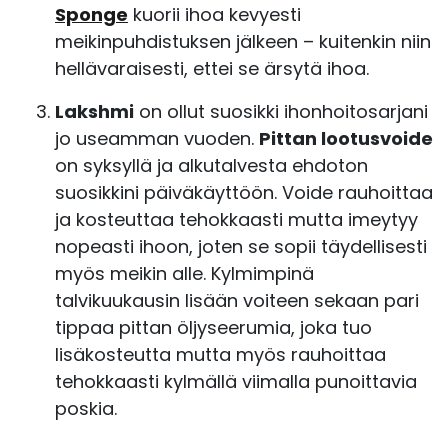
Sponge
kuorii ihoa kevyesti
meikinpuhdistuksen jälkeen – kuitenkin niin
hellävaraisesti, ettei se ärsytä ihoa.
Lakshmi
on ollut suosikki ihonhoitosarjani
jo useamman vuoden.
Pittan lootusvoide
on syksyllä ja alkutalvesta ehdoton
suosikkini päiväkäyttöön. Voide rauhoittaa
ja kosteuttaa tehokkaasti mutta imeytyy
nopeasti ihoon, joten se sopii täydellisesti
myös meikin alle. Kylmimpinä
talvikuukausin lisään voiteen sekaan pari
tippaa pittan öljyseerumia, joka tuo
lisäkosteutta mutta myös rauhoittaa
tehokkaasti kylmällä viimalla punoittavia
poskia.