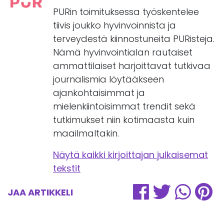
PURin toimituksessa työskentelee
tiivis joukko hyvinvoinnista ja
terveydestä kiinnostuneita PURisteja.
Nämä hyvinvointialan rautaiset
ammattilaiset harjoittavat tutkivaa
journalismia löytääkseen
ajankohtaisimmat ja
mielenkiintoisimmat trendit sekä
tutkimukset niin kotimaasta kuin
maailmaltakin.
Näytä kaikki kirjoittajan julkaisemat
tekstit
JAA ARTIKKELI