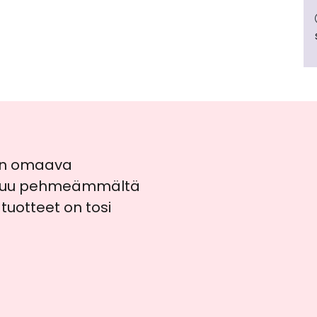
een omaava
untuu pehmeämmältä
 tuotteet on tosi