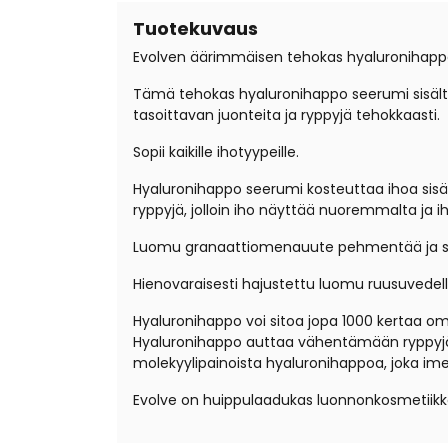
Tuotekuvaus
Evolven äärimmäisen tehokas hyaluronihapp
Tämä tehokas hyaluronihappo seerumi sisältä
tasoittavan juonteita ja ryppyjä tehokkaasti.
Sopii kaikille ihotyypeille.
Hyaluronihappo seerumi kosteuttaa ihoa sisä
ryppyjä, jolloin iho näyttää nuoremmalta ja ih
Luomu granaattiomenauute pehmentää ja su
Hienovaraisesti hajustettu luomu ruusuvedell
Hyaluronihappo voi sitoa jopa 1000 kertaa om
Hyaluronihappo auttaa vähentämään ryppyjä, j
molekyylipainoista hyaluronihappoa, joka im
Evolve on huippulaadukas luonnonkosmetiikka