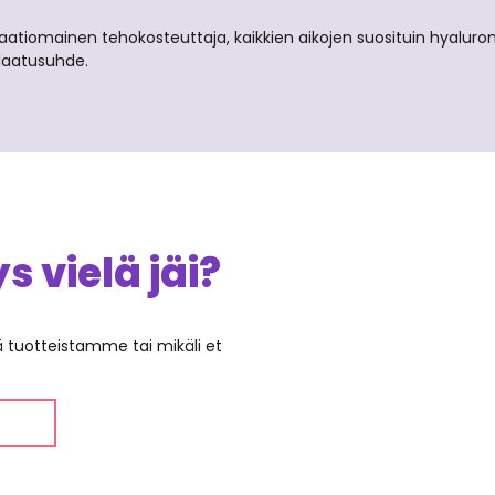
tiomainen tehokosteuttaja, kaikkien aikojen suosituin hyaluroni
-laatusuhde.
 vielä jäi?
ää tuotteistamme tai mikäli et