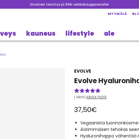
Ilmainen toimitus yli 89€ verkkokauppaostoille!
MYYMÄLÄ
BL
rveys
kauneus
lifestyle
ale
30ml
EVOLVE
Evolve Hyaluronih
1
ARVIO
ARVIOI TUOTE
Arvio
1
5.00
5:stä
37,50
€
perustuen
asiakkaan
arvotukseen.
Vegaanista luonnonkosmet
Äärimmäisen tehokas see
Hyaluronihappo vähentää 