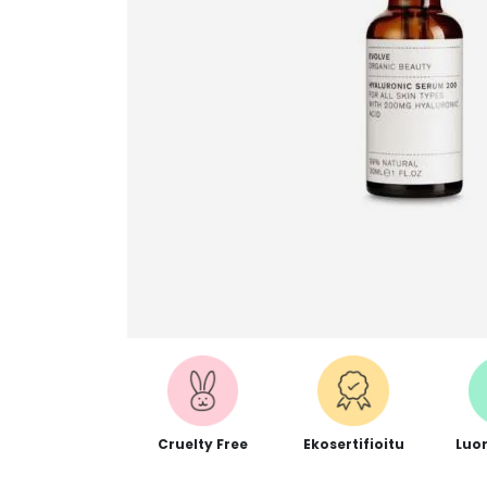
Cruelty Free
Ekosertifioitu
Luo