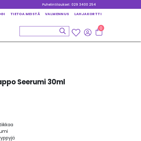
Puhelintilaukset: 029 3400 254
OGI
TIETOA MEISTÄ
VALMENNUS
LAHJAKORTTI
0
appo Seerumi 30ml
iikkaa
rumi
ryppyjä