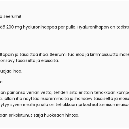
o seerumi!
ä 200 mg hyaluronihappoa per pullo. Hyaluronihapon on todistet
ltäpäin ja tasoittaa ihoa. Seerumi tuo eloa ja kimmoisuutta ih
onsävy tasaiselta ja eloisalta.
ojaa ihoa.
ä.
an painonsa verran vettä, tehden siitä erittäin tehokkaan komp
olloin iho näyttää nuoremmalta ja ihonsävy tasaiselta ja elois
eytyy syvemmälle ja sillä on tehokkaampi kosteuttamisominaisuu
an erikoistunut sarja huokeaan hintaa.