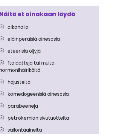
Näitä et ainakaan löydä
alkoholia
eläinperäisiä ainesosia
eteerisiä öljyjä
ftalaatteja tai muita
hormonihäiriköitä
hajusteita
komedogeenisiä ainesosia
parabeeneja
petrokemian sivutuotteita
säilöntäaineita