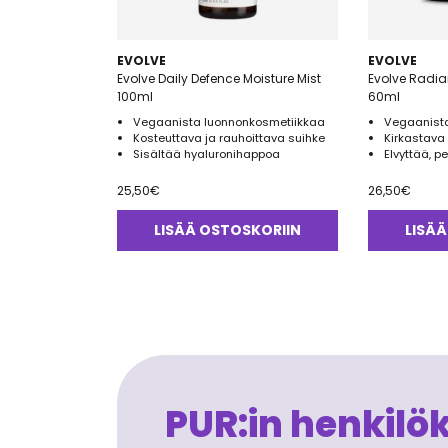
EVOLVE
EVOLVE
Evolve Daily Defence Moisture Mist
Evolve Radi
100ml
60ml
Vegaanista luonnonkosmetiikkaa
Vegaanista
Kosteuttava ja rauhoittava suihke
Kirkastav
Sisältää hyaluronihappoa
Elvyttää, 
25,50
€
26,50
€
LISÄÄ OSTOSKORIIN
LISÄÄ
PUR:in henkilö