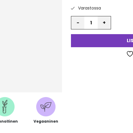
Varastossa
Määrä
LI
nnollinen
Vegaaninen