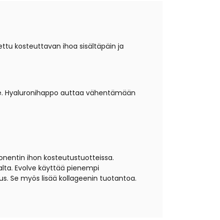
tu kosteuttavan ihoa sisältäpäin ja
olle. Hyaluronihappo auttaa vähentämään
onentin ihon kosteutustuotteissa.
alta. Evolve käyttää pienempi
s. Se myös lisää kollageenin tuotantoa.