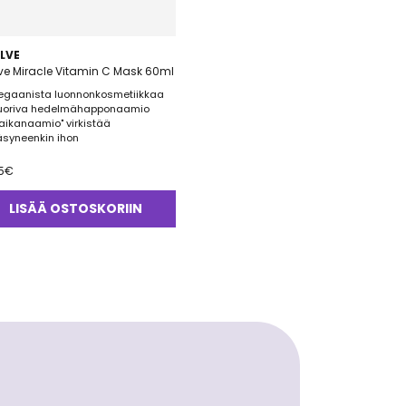
LVE
ve Miracle Vitamin C Mask 60ml
egaanista luonnonkosmetiikkaa
uoriva hedelmähapponaamio
Taikanaamio" virkistää
äsyneenkin ihon
5
€
LISÄÄ OSTOSKORIIN