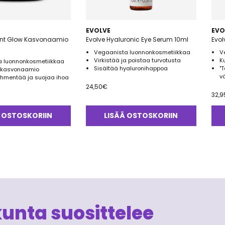
EVOLVE
EVO
ant Glow Kasvonaamio
Evolve Hyaluronic Eye Serum 10ml
Evol
Vegaanista luonnonkosmetiikkaa
V
Virkistää ja poistaa turvotusta
K
 luonnonkosmetiikkaa
Sisältää hyaluronihappoa
"
a kasvonaamio
v
pehmentää ja suojaa ihoa
24,50
€
32,9
 OSTOSKORIIN
LISÄÄ OSTOSKORIIN
kunta suosittelee