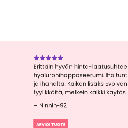
Erittäin hyvän hinta-laatusuht
Arvostelu
tuotteesta:
hyaluronihapposeerumi. Iho t
5
/ 5
ja ihanalta. Kaiken lisäks Evolven
tyylikkäitä, melkein kaikki käytös.
– Ninnih-92
ARVIOI TUOTE