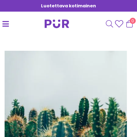
Luotettava kotimainen
0