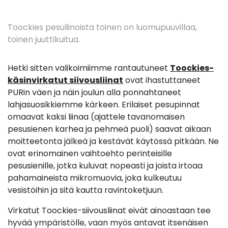
Toockies pesuliinoista toinen on luomupuuvillaa,
toinen juuttikuitua.
Hetki sitten valikoimiimme rantautuneet
Toockies-
käsinvirkatut siivousliinat
ovat ihastuttaneet
PURin väen ja näin joulun alla ponnahtaneet
lahjasuosikkiemme kärkeen. Erilaiset pesupinnat
omaavat kaksi liinaa (ajattele tavanomaisen
pesusienen karhea ja pehmeä puoli) saavat aikaan
moitteetonta jälkeä ja kestävät käytössä pitkään. Ne
ovat erinomainen vaihtoehto perinteisille
pesusienille, jotka kuluvat nopeasti ja joista irtoaa
pahamaineista mikromuovia, joka kulkeutuu
vesistöihin ja sitä kautta ravintoketjuun.
Virkatut Toockies-siivousliinat eivät ainoastaan tee
hyvää ympäristölle, vaan myös antavat itsenäisen