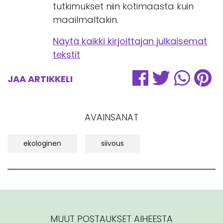
tutkimukset niin kotimaasta kuin
maailmaltakin.
Näytä kaikki kirjoittajan julkaisemat
tekstit
JAA ARTIKKELI
AVAINSANAT
ekologinen
siivous
MUUT POSTAUKSET AIHEESTA