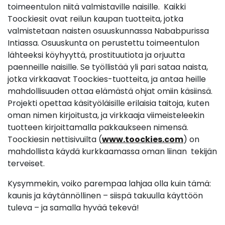
toimeentulon niitä valmistaville naisille. Kaikki
Toockiesit ovat reilun kaupan tuotteita, jotka
valmistetaan naisten osuuskunnassa Nababpurissa
Intiassa. Osuuskunta on perustettu toimeentulon
lähteeksi köyhyyttä, prostituutiota ja orjuutta
paenneille naisille. Se työllistää yli pari sataa naista,
jotka virkkaavat Toockies-tuotteita, ja antaa heille
mahdollisuuden ottaa elämästä ohjat omiin käsiinsä.
Projekti opettaa käsityöläisille erilaisia taitoja, kuten
oman nimen kirjoitusta, ja virkkaaja viimeisteleekin
tuotteen kirjoittamalla pakkaukseen nimensä.
Toockiesin nettisivuilta (
www.toockies.com
) on
mahdollista käydä kurkkaamassa oman liinan tekijän
terveiset.
Kysymmekin, voiko parempaa lahjaa olla kuin tämä:
kaunis ja käytännöllinen – siispä takuulla käyttöön
tuleva – ja samalla hyvää tekevä!