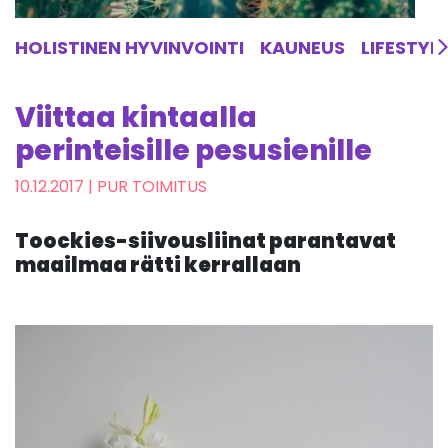
HOLISTINEN HYVINVOINTI
KAUNEUS
LIFESTYL
Viittaa kintaalla
perinteisille pesusienille
10.12.2017
| PUR TOIMITUS
Toockies-siivousliinat parantavat
maailmaa rätti kerrallaan