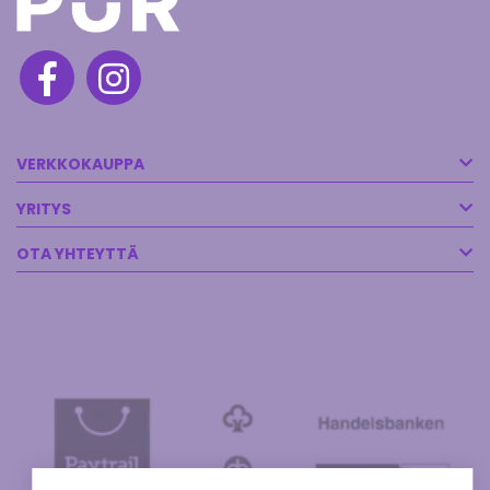
VERKKOKAUPPA
YRITYS
OTA YHTEYTTÄ