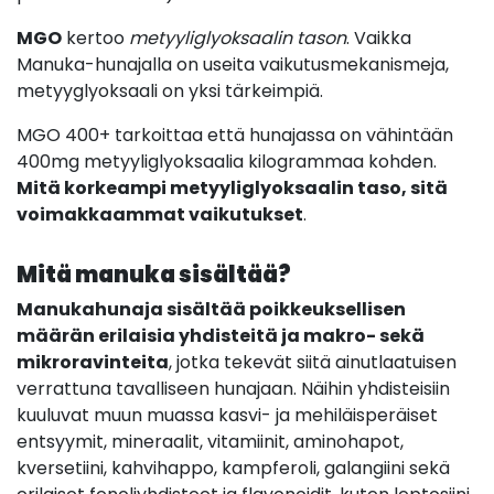
MGO
kertoo
metyyliglyoksaalin tason
. Vaikka
Manuka-hunajalla on useita vaikutusmekanismeja,
metyyglyoksaali on yksi tärkeimpiä.
MGO 400+ tarkoittaa että hunajassa on vähintään
400mg metyyliglyoksaalia kilogrammaa kohden.
Mitä korkeampi metyyliglyoksaalin taso, sitä
voimakkaammat vaikutukset
.
Mitä manuka sisältää?
Manukahunaja sisältää poikkeuksellisen
määrän erilaisia yhdisteitä ja makro- sekä
mikroravinteita
, jotka tekevät siitä ainutlaatuisen
verrattuna tavalliseen hunajaan. Näihin yhdisteisiin
kuuluvat muun muassa kasvi- ja mehiläisperäiset
entsyymit, mineraalit, vitamiinit, aminohapot,
kversetiini, kahvihappo, kampferoli, galangiini sekä