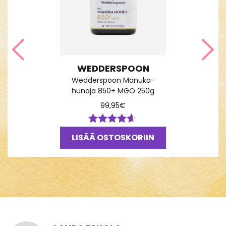
Edellinen
Seu
WEDDERSPOON
Wedderspoon Manuka-
hunaja 850+ MGO 250g
99,95
€
Arvostelu
LISÄÄ OSTOSKORIIN
tuotteesta:
4.50
/ 5