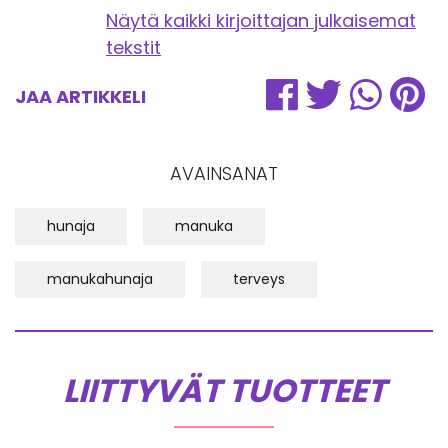
Näytä kaikki kirjoittajan julkaisemat
tekstit
JAA ARTIKKELI
AVAINSANAT
hunaja
manuka
manukahunaja
terveys
LIITTYVÄT TUOTTEET