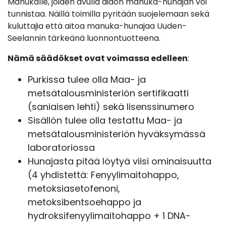
Manukalle, joiden avulla aidon manuka-hunajan voi
tunnistaa. Näillä toimilla pyritään suojelemaan sekä
kuluttajia että aitoa manuka-hunajaa Uuden-
Seelannin tärkeänä luonnontuotteena.
Nämä säädökset ovat voimassa edelleen
:
Purkissa tulee olla Maa- ja
metsätalousministeriön
sertifikaatti
(saniaisen lehti) sekä
lisenssinumero
Sisällön tulee olla testattu Maa- ja
metsätalousministeriön hyväksymässä
laboratoriossa
Hunajasta pitää löytyä
viisi ominaisuutta
(4 yhdistettä: Fenyylimaitohappo,
metoksiasetofenoni,
metoksibentsoehappo ja
hydroksifenyylimaitohappo + 1 DNA-