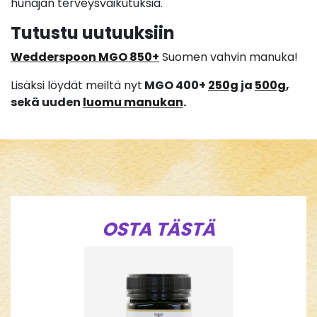
hunajan terveysvaikutuksia.
Tutustu uutuuksiin
Wedderspoon MGO 850+
Suomen vahvin manuka!
Lisäksi löydät meiltä nyt
MGO 400+
250g
ja
500g
,
sekä uuden
luomu manukan
.
OSTA TÄSTÄ