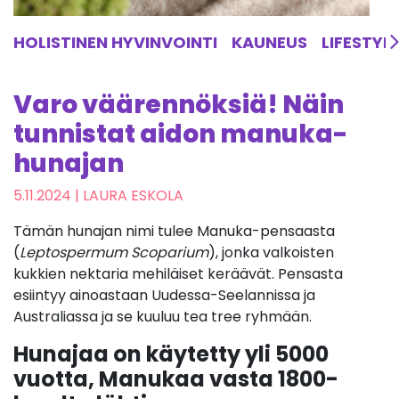
HOLISTINEN HYVINVOINTI
KAUNEUS
LIFESTYL
Varo väärennöksiä! Näin
tunnistat aidon manuka-
hunajan
5.11.2024
| LAURA ESKOLA
Tämän hunajan nimi tulee Manuka-pensaasta
(
Leptospermum Scoparium
), jonka valkoisten
kukkien nektaria mehiläiset keräävät. Pensasta
esiintyy ainoastaan
Uudessa-Seelannissa
ja
Australiassa
ja se kuuluu tea tree ryhmään.
Hunajaa on käytetty yli 5000
vuotta, Manukaa vasta 1800-