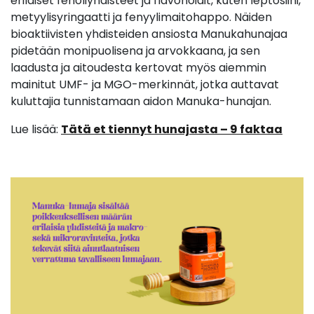
erilaiset fenoliyhdisteet ja flavonoidit, kuten leptosiini,
metyylisyringaatti ja fenyylimaitohappo. Näiden
bioaktiivisten yhdisteiden ansiosta Manukahunajaa
pidetään monipuolisena ja arvokkaana, ja sen
laadusta ja aitoudesta kertovat myös aiemmin
mainitut UMF- ja MGO-merkinnät, jotka auttavat
kuluttajia tunnistamaan aidon Manuka-hunajan.
Lue lisää:
Tätä et tiennyt hunajasta – 9 faktaa