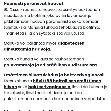
Huonosti paranevat haavat
:
90 %:ssa kroonisista haavoista esiintyy bakteerien
muodostama biofilmi, joka pyrkii leviämään ja
pitkittämään haavan paranemista sekä luomaan
tulehduksia.
Manuka tuhoaa tehokkaasti biofilmiä,
ilman että sillä on sytotoksista vaikutusta.
Manuka voi parantaa myös
diabeteksen
aiheuttamia haavoja
.
Manuka hunaja voi auttaa rauhoittamaan
palovammoja ja edistää ihon uudistumista
.
Emättimen hiivatulehdus ja bakteerivaginoosi
:
Manukahunaja
hävittää haitallisen emättimen
hiivan
sekä
bakteerivaginoosin
, lievittää kutinaa ja
turvotusta, lievittää tulehdusta ja auttaa
palauttamaan normaalin hormonaalisen ympäristön.