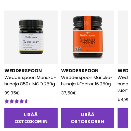
WEDDERSPOON
WEDDERSPOON
WED
Wedderspoon Manuka-
Wedderspoon Manuka-
Wedd
hunaja 850+ MGO 250g
hunaja KFactor 16 250g
hunaj
Luomu
99,95
€
37,50
€
54,95
Arvostelu
tuotteesta:
LISÄÄ
LISÄÄ
4.50
/ 5
OSTOSKORIIN
OSTOSKORIIN
O