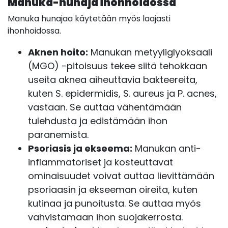
Manuka-hunaja ihonhoidossa
Manuka hunajaa käytetään myös laajasti
ihonhoidossa.
Aknen hoito:
Manukan metyyliglyoksaali
(MGO) -pitoisuus tekee siitä tehokkaan
useita aknea aiheuttavia bakteereita,
kuten S. epidermidis, S. aureus ja P. acnes,
vastaan. Se auttaa vähentämään
tulehdusta ja edistämään ihon
paranemista.
Psoriasis ja ekseema:
Manukan anti-
inflammatoriset ja kosteuttavat
ominaisuudet voivat auttaa lievittämään
psoriaasin ja ekseeman oireita, kuten
kutinaa ja punoitusta. Se auttaa myös
vahvistamaan ihon suojakerrosta.