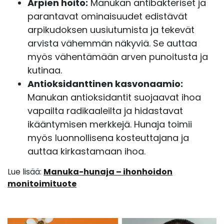
Arpien hoito:
Manukan antibakteriset ja
parantavat ominaisuudet edistävät
arpikudoksen uusiutumista ja tekevät
arvista vähemmän näkyviä. Se auttaa
myös vähentämään arven punoitusta ja
kutinaa.
Antioksidanttinen kasvonaamio:
Manukan antioksidantit suojaavat ihoa
vapailta radikaaleilta ja hidastavat
ikääntymisen merkkejä. Hunaja toimii
myös luonnollisena kosteuttajana ja
auttaa kirkastamaan ihoa.
Lue lisää:
Manuka-hunaja – ihonhoidon
monitoimituote