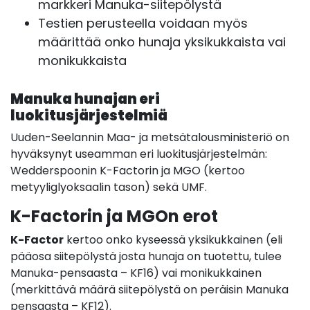
markkeri Manuka-siitepölystä
Testien perusteella voidaan myös
määrittää onko hunaja yksikukkaista vai
monikukkaista
Manuka hunajan eri
luokitusjärjestelmiä
Uuden-Seelannin Maa- ja metsätalousministeriö on
hyväksynyt useamman eri luokitusjärjestelmän:
Wedderspoonin K-Factorin ja MGO (kertoo
metyyliglyoksaalin tason) sekä UMF.
K-Factorin ja MGOn erot
K-Factor
kertoo onko kyseessä yksikukkainen (eli
pääosa siitepölystä josta hunaja on tuotettu, tulee
Manuka-pensaasta – KF16) vai monikukkainen
(merkittävä määrä siitepölystä on peräisin Manuka
pensaasta – KF12).