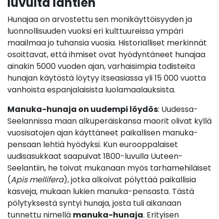
luvulta lähtien
Hunajaa on arvostettu sen monikäyttöisyyden ja
luonnollisuuden vuoksi eri kulttuureissa ympäri
maailmaa jo tuhansia vuosia. Historialliset merkinnät
osoittavat, että ihmiset ovat hyödyntäneet hunajaa
ainakin 5000 vuoden ajan, varhaisimpia todisteita
hunajan käytöstä löytyy itseasiassa yli 15 000 vuotta
vanhoista espanjalaisista luolamaalauksista.
Manuka-hunaja on uudempi löydös
: Uudessa-
Seelannissa maan alkuperäiskansa maorit olivat kyllä
vuosisatojen ajan käyttäneet paikallisen manuka-
pensaan lehtiä hyödyksi. Kun eurooppalaiset
uudisasukkaat saapuivat 1800-luvulla Uuteen-
Seelantiin, he toivat mukanaan myös tarhamehiläiset
(
Apis mellifera
), jotka alkoivat pölyttää paikallisia
kasveja, mukaan lukien manuka-pensasta. Tästä
pölytyksestä syntyi hunaja, josta tuli aikanaan
tunnettu nimellä
manuka-hunaja
. Erityisen