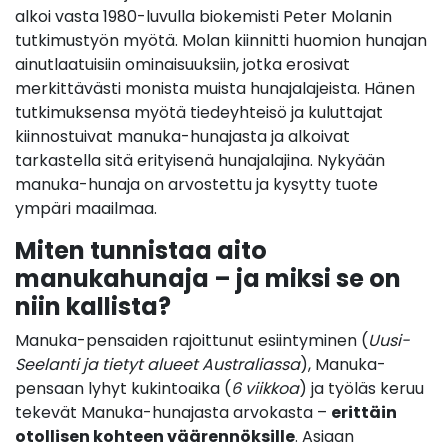
alkoi vasta 1980-luvulla biokemisti Peter Molanin
tutkimustyön myötä. Molan kiinnitti huomion hunajan
ainutlaatuisiin ominaisuuksiin, jotka erosivat
merkittävästi monista muista hunajalajeista. Hänen
tutkimuksensa myötä tiedeyhteisö ja kuluttajat
kiinnostuivat manuka-hunajasta ja alkoivat
tarkastella sitä erityisenä hunajalajina. Nykyään
manuka-hunaja on arvostettu ja kysytty tuote
ympäri maailmaa.
Miten tunnistaa aito
manukahunaja – ja miksi se on
niin kallista?
Manuka-pensaiden rajoittunut esiintyminen (
Uusi-
Seelanti ja tietyt alueet Australiassa
), Manuka-
pensaan lyhyt kukintoaika (
6 viikkoa
) ja työläs keruu
tekevät Manuka-hunajasta arvokasta –
erittäin
otollisen kohteen väärennöksille
.
Asiaan