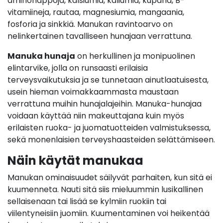
aminohappoja, kalsiumia, kaliumia, kuparia, B-
vitamiineja, rautaa, magnesiumia, mangaania,
fosforia ja sinkkiä. Manukan ravintoarvo on
nelinkertainen tavalliseen hunajaan verrattuna.
Manuka hunaja
on herkullinen ja monipuolinen
elintarvike, jolla on runsaasti erilaisia
terveysvaikutuksia ja se tunnetaan ainutlaatuisesta,
usein hieman voimakkaammasta maustaan
verrattuna muihin hunajalajeihin. Manuka-hunajaa
voidaan käyttää niin makeuttajana kuin myös
erilaisten ruoka- ja juomatuotteiden valmistuksessa,
sekä monenlaisien terveyshaasteiden selättämiseen.
Näin käytät manukaa
Manukan ominaisuudet säilyvät parhaiten, kun sitä ei
kuumenneta. Nauti sitä siis mieluummin lusikallinen
sellaisenaan tai lisää se kylmiin ruokiin tai
viilentyneisiin juomiin. Kuumentaminen voi heikentää