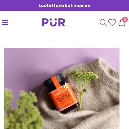
Luotettava kotimainen
0