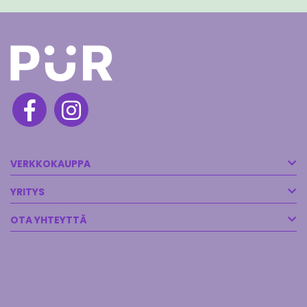
VERKKOKAUPPA
YRITYS
OTA YHTEYTTÄ