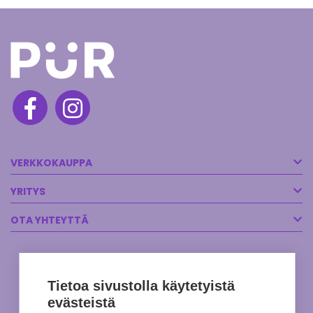
Pehmeä, pureskeltava koostumus on lapsille helppo ja hauska ottaa
säännöllisesti.
Chewwies tuotteet eivät sisällä sokeria, gelatiinia, alkoholia,
gluteenia, maitotuotteita, allergeeneja, keinotekoisia väri-, maku- tai
säilöntäaineita.
VERKKOKAUPPA
YRITYS
OTA YHTEYTTÄ
Tietoa sivustolla käytetyistä
evästeistä