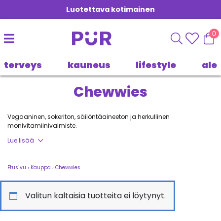
Luotettava kotimainen
0
terveys
kauneus
lifestyle
ale
Chewwies
Vegaaninen, sokeriton, säilöntäaineeton ja herkullinen
monivitamiinivalmiste.
Lue lisää
Chewwiesin perusti joukko terveydenhuollon ammattilaisia, jotka
Etusivu
›
Kauppa
›
Chewwies
kokivat haasteelliseksi löytää lapsilleen terveellisiä ravintolisiä
sopien heidän ruokavaliovaatimuksiinsa.
Valitun kaltaisia tuotteita ei löytynyt.
Yrityksen pyrkimyksenä on tutkia laajasti ja tuottaa puhtaimmat,
sopivimmat vegaani-, kasvis-, halal- ja kosher-tuotteet.