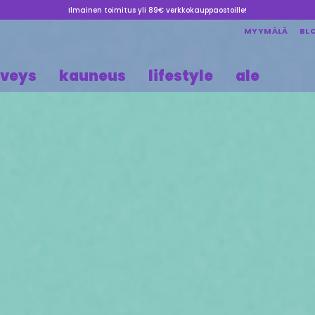
Ilmainen toimitus yli 89€ verkkokauppaostoille!
MYYMÄLÄ
BL
rveys
kauneus
lifestyle
ale