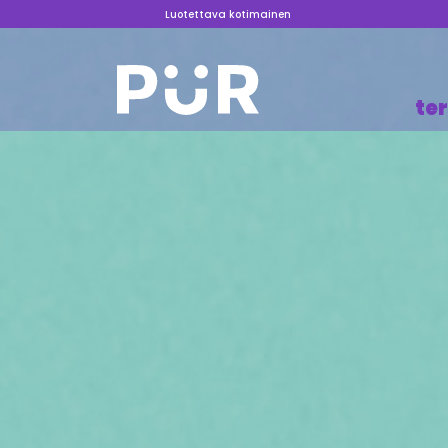
Luotettava kotimainen
te