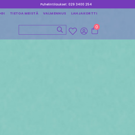
Puhelintilaukset: 029 3400 254
OGI
TIETOA MEISTÄ
VALMENNUS
LAHJAKORTTI
0