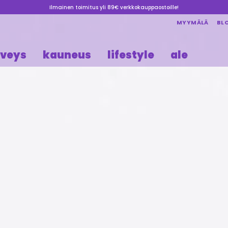
Ilmainen toimitus yli 89€ verkkokauppaostoille!
MYYMÄLÄ
BL
rveys
kauneus
lifestyle
ale