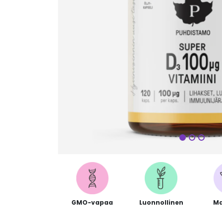
Seuraa
GMO-vapaa
Luonnollinen
Ma