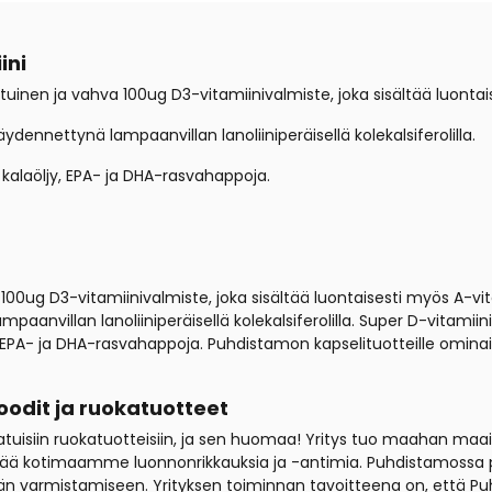
ini
tuinen ja vahva 100ug D3-vitamiinivalmiste, joka sisältää luontai
nnettynä lampaanvillan lanoliiniperäisellä kolekalsiferolilla.
kalaöljy, EPA- ja DHA-rasvahappoja.
100ug D3-vitamiinivalmiste, joka sisältää luontaisesti myös A-vi
anvillan lanoliiniperäisellä kolekalsiferolilla. Super D-vitamiin
EPA- ja DHA-rasvahappoja. Puhdistamon kapselituotteille ominais
odit ja ruokatuotteet
aatuisiin ruokatuotteisiin, ja sen huomaa! Yritys tuo maahan maai
dyntää kotimaamme luonnonrikkauksia ja -antimia. Puhdistamossa 
n varmistamiseen. Yrityksen toiminnan tavoitteena on, että Puhdi