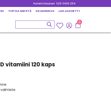
Puhelintilaukset: 029 3400 254
OGI
TIETOA MEISTÄ
VALMENNUS
LAHJAKORTTI
0
D vitamiini 120 kaps
inne
 valmiste