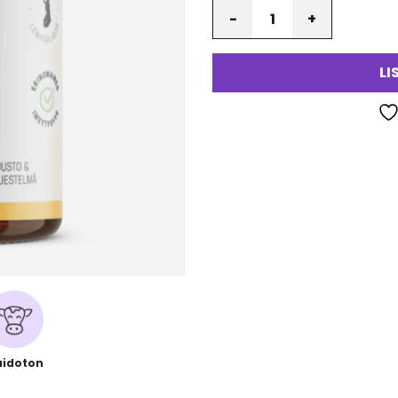
Määrä
va
LI
idoton