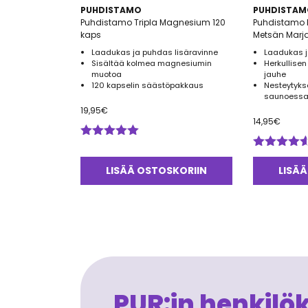
PUHDISTAMO
PUHDISTAM
Puhdistamo Tripla Magnesium 120
Puhdistamo E
kaps
Metsän Marja
Laadukas ja puhdas lisäravinne
Laadukas j
Sisältää kolmea magnesiumin
Herkullise
muotoa
jauhe
120 kapselin säästöpakkaus
Nesteytykse
saunoessa 
19,95
€
14,95
€
Arvostelu
tuotteesta:
Arvostelu
5.00
/ 5
tuotteesta:
LISÄÄ OSTOSKORIIN
LISÄÄ
4.50
/ 5
PUR:in henkilö