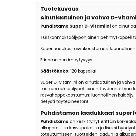
Tuotekuvaus
Ainutlaatuinen ja vahva D-vitami
Puhdistamo Super D-Vitamiini
on ainutlaa
Turskanmaksaöljypohjainen pehmytkapseli täyde
Superlaadukas rasvakoostumus: luonnollinen 
Erinomainen imeytyvyys.
Säästökoko
: 120 kapselia!
Super D-vitamiini on ainutlaatuinen ja vahva 
turskanmaksaöljypohjainen täydennettynä lampa
rasvahappokoostumus: luonnollinen kalaöljy, 
tietysti täyteaineeton!
Puhdistamon laadukkaat superfo
Puhdistamo
on keskittynyt erittäin korkeal
alkuperäisiltä kasvupaikoilta ja lisäksi hyö
toteutumiseen; tuotteiden laadun ja alkuperä