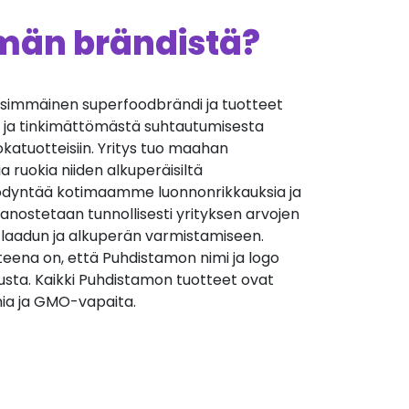
ämän brändistä?
immäinen superfoodbrändi ja tuotteet
 ja tinkimättömästä suhtautumisesta
uokatuotteisiin. Yritys tuo maahan
 ruokia niiden alkuperäisiltä
 hyödyntää kotimaamme luonnonrikkauksia ja
nostetaan tunnollisesti yrityksen arvojen
 laadun ja alkuperän varmistamiseen.
teena on, että Puhdistamon nimi ja logo
kuusta. Kaikki Puhdistamon tuotteet ovat
ia ja GMO-vapaita.