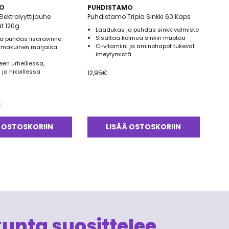
O
PUHDISTAMO
lektrolyyttijauhe
Puhdistamo Tripla Sinkki 60 Kaps
t 120g
Laadukas ja puhdas sinkkivalmiste
Sisältää kolmea sinkin muotoa
a puhdas lisäravinne
C-vitamiini ja aminohapot tukevat
n makuinen marjaisa
imeytymistä
en urheillessa,
ja hikoillessa
12,95
€
 OSTOSKORIIN
LISÄÄ OSTOSKORIIN
kunta suosittelee