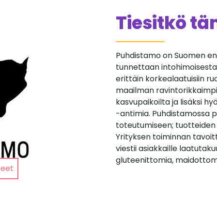
Tiesitkö t
Puhdistamo on Suomen ens
tunnettaan intohimoisesta
erittäin korkealaatuisiin r
maailman ravintorikkaimpia
kasvupaikoilta ja lisäksi
-antimia. Puhdistamossa pa
toteutumiseen; tuotteiden
Yrityksen toiminnan tavoit
viestii asiakkaille laatuta
gluteenittomia, maidottom
teet