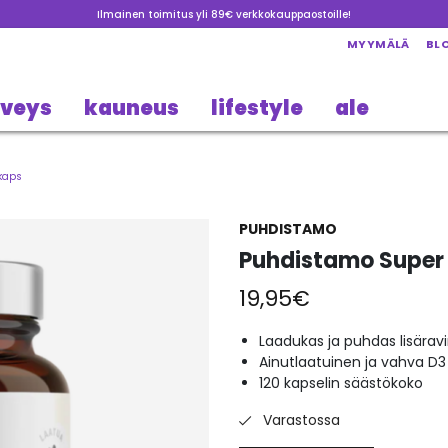
Ilmainen toimitus yli 89€ verkkokauppaostoille!
MYYMÄLÄ
BL
rveys
kauneus
lifestyle
ale
kaps
PUHDISTAMO
Puhdistamo Super 
19,95
€
Laadukas ja puhdas lisärav
Ainutlaatuinen ja vahva D3
120 kapselin säästökoko
Varastossa