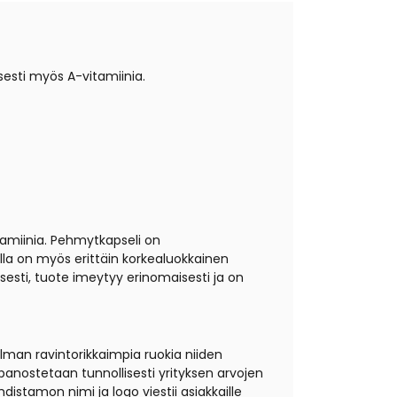
sesti myös A-vitamiinia.
tamiinia. Pehmytkapseli on
illa on myös erittäin korkealuokkainen
esti, tuote imeytyy erinomaisesti ja on
lman ravintorikkaimpia ruokia niiden
panostetaan tunnollisesti yrityksen arvojen
stamon nimi ja logo viestii asiakkaille