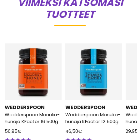
VIIMEKSI KATSOMASI
TUOTTEET
WEDDERSPOON
WEDDERSPOON
WED
Wedderspoon Manuka-
Wedderspoon Manuka-
Wedd
hunaja KFactor 16 500g
hunaja KFactor 12 500g
hunaj
56,95
€
46,50
€
29,95