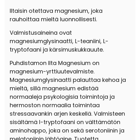
Iltaisin otettava magnesium, joka
rauhoittaa mieltä luonnollisesti.
Valmistusaineina ovat
magnesiumglysinaatti, L-teaniini, L-
tryptofaani ja kärsimuskukkauute.
Puhdistamon Ilta Magnesium on
magnesium-yrttiuutevalmiste.
Magnesiumglysinaatti palauttaa kehoa ja
mieltä, sillä magnesium edistää
normaaleja psykologisia toimintoja ja
hermoston normaalia toimintaa
stressaavankin arjen keskellä. Valmisteen
sisältämä l-tryptofaani on välttämätön
aminohappo, joka on sekä serotoniinin ja
melatoniinin lähtöaine. Tuotetta