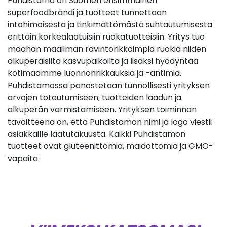
Puhdistamo on Suomen ensimmäinen
superfoodbrändi ja tuotteet tunnettaan
intohimoisesta ja tinkimättömästä suhtautumisesta
erittäin korkealaatuisiin ruokatuotteisiin. Yritys tuo
maahan maailman ravintorikkaimpia ruokia niiden
alkuperäisiltä kasvupaikoilta ja lisäksi hyödyntää
kotimaamme luonnonrikkauksia ja -antimia.
Puhdistamossa panostetaan tunnollisesti yrityksen
arvojen toteutumiseen; tuotteiden laadun ja
alkuperän varmistamiseen. Yrityksen toiminnan
tavoitteena on, että Puhdistamon nimi ja logo viestii
asiakkaille laatutakuusta. Kaikki Puhdistamon
tuotteet ovat gluteenittomia, maidottomia ja GMO-
vapaita.