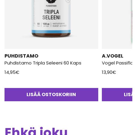
PUHDISTAMO
A.VOGEL
Puhdistamo Tripla Seleeni 60 Kaps
Vogel Passiflo
14,95
€
13,90
€
LISÄÄ OSTOSKORIIN
LIS
Ehkä joku