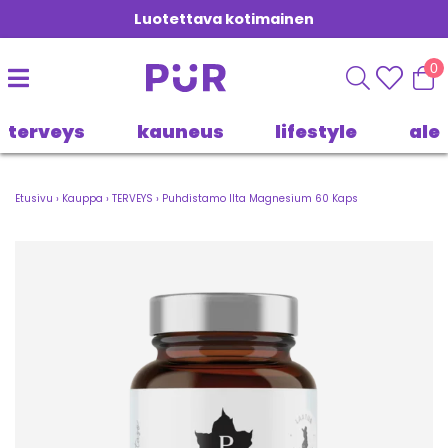
Luotettava kotimainen
0
terveys
kauneus
lifestyle
ale
Etusivu
›
Kauppa
›
TERVEYS
›
Puhdistamo Ilta Magnesium 60 Kaps